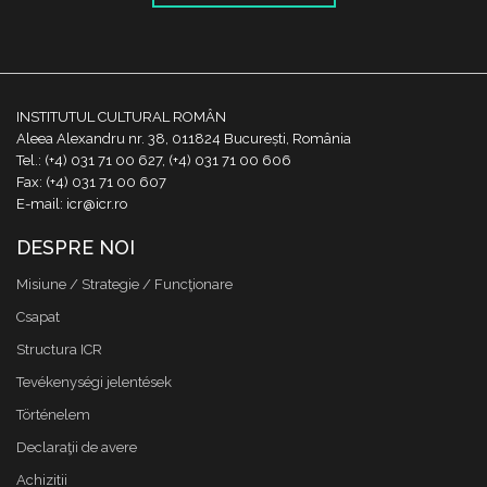
INSTITUTUL CULTURAL ROMÂN
Aleea Alexandru nr. 38, 011824 București, România
Tel.: (+4) 031 71 00 627, (+4) 031 71 00 606
Fax: (+4) 031 71 00 607
E-mail: icr@icr.ro
DESPRE NOI
Misiune / Strategie / Funcţionare
Csapat
Structura ICR
Tevékenységi jelentések
Történelem
Declaraţii de avere
Achizitii