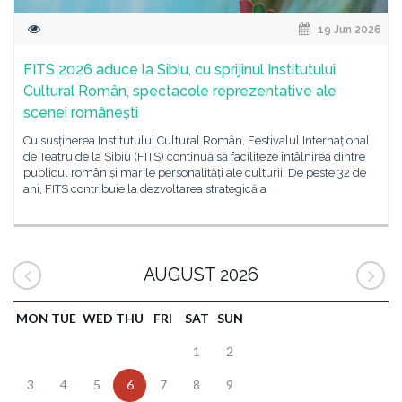
19 Jun 2026
FITS 2026 aduce la Sibiu, cu sprijinul Institutului
Cultural Român, spectacole reprezentative ale
scenei românești
Cu susținerea Institutului Cultural Român, Festivalul Internațional
de Teatru de la Sibiu (FITS) continuă să faciliteze întâlnirea dintre
publicul român și marile personalități ale culturii. De peste 32 de
ani, FITS contribuie la dezvoltarea strategică a
AUGUST 2026
MON
TUE
WED
THU
FRI
SAT
SUN
1
2
3
4
5
6
7
8
9