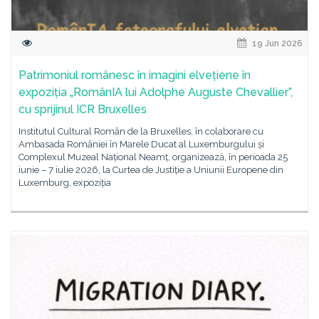
19 Jun 2026
Patrimoniul românesc în imagini elvețiene în
expoziția „RomânIA lui Adolphe Auguste Chevallier”,
cu sprijinul ICR Bruxelles
Institutul Cultural Român de la Bruxelles, în colaborare cu
Ambasada României în Marele Ducat al Luxemburgului și
Complexul Muzeal Național Neamț, organizează, în perioada 25
iunie – 7 iulie 2026, la Curtea de Justiție a Uniunii Europene din
Luxemburg, expoziția