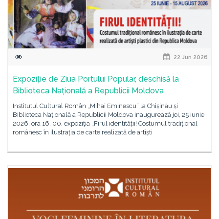
22 Jun 2026
Expoziție de Ziua Portului Popular, deschisă la
Biblioteca Națională a Republicii Moldova
Institutul Cultural Român „Mihai Eminescu” la Chișinău și
Biblioteca Națională a Republicii Moldova inaugurează joi, 25 iunie
2026, ora 16. 00, expoziția „Firul identității! Costumul tradițional
românesc în ilustrația de carte realizată de artiști