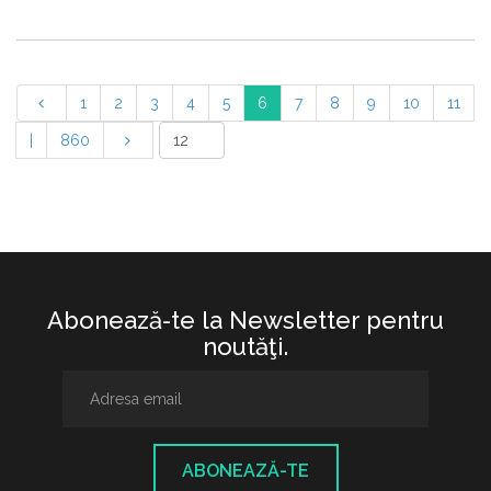
1
2
3
4
5
6
7
8
9
10
11
|
860
Abonează-te la Newsletter pentru
noutăţi.
ABONEAZĂ-TE