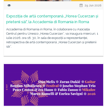
29 Jun 2026
Expoziția de artă contemporană „Horea Cucerzan și
prietenii săi”, la Accademia di Romania in Roma
Accademia di Romania in Roma, în colaborare cu Asociația
Centrul pentru Unesco „Horea Cucerzan”, va inaugura miercuri, 1
iulie 2026, ora 18. 30, în sala de expoziții a reprezentanței,
retrospectiva de artă contemporană „Horea Cucerzan și prietenii
săi”.