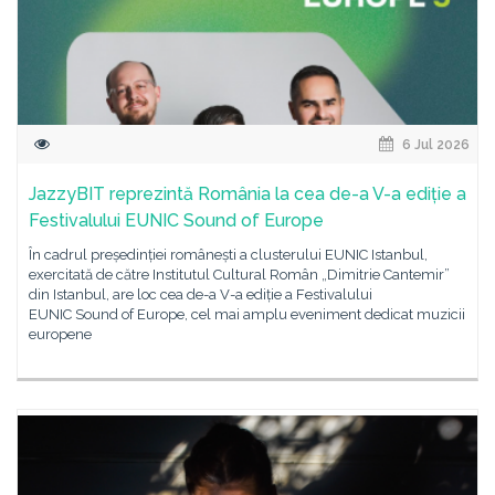
6 Jul 2026
JazzyBIT reprezintă România la cea de-a V-a ediție a
Festivalului EUNIC Sound of Europe
În cadrul președinției românești a clusterului EUNIC Istanbul,
exercitată de către Institutul Cultural Român „Dimitrie Cantemir”
din Istanbul, are loc cea de-a V-a ediție a Festivalului
EUNIC Sound of Europe, cel mai amplu eveniment dedicat muzicii
europene