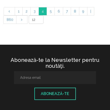
1
2
3
4
5
6
7
8
9
|
860
Abonează-te la Newsletter pentru
noutăţi.
ABONEAZĂ-TE