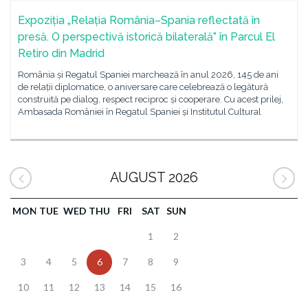
Expoziția „Relația România–Spania reflectată în
presă. O perspectivă istorică bilaterală” în Parcul El
Retiro din Madrid
România și Regatul Spaniei marchează în anul 2026, 145 de ani
de relații diplomatice, o aniversare care celebrează o legătură
construită pe dialog, respect reciproc și cooperare. Cu acest prilej,
Ambasada României în Regatul Spaniei și Institutul Cultural
AUGUST 2026
MON
TUE
WED
THU
FRI
SAT
SUN
1
2
3
4
5
6
7
8
9
10
11
12
13
14
15
16