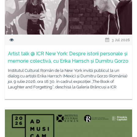
3 Jul 2026
Artist talk @ ICR New York: Despre istorii personale și
memorie colectivă, cu Erika Harrsch și Dumitru Gorzo
Institutul Cultural Român de la New York invită publicul la un
dialog cu artiștii Erika Harrsch (Mexic) și Dumitru Gorzo (România)
joi, 9 iulie 2026, ora 18:30, în cadrul expoziției „The Book of
Laughter and Forgetting“, deschisă la Galeria Brâncuși a ICR