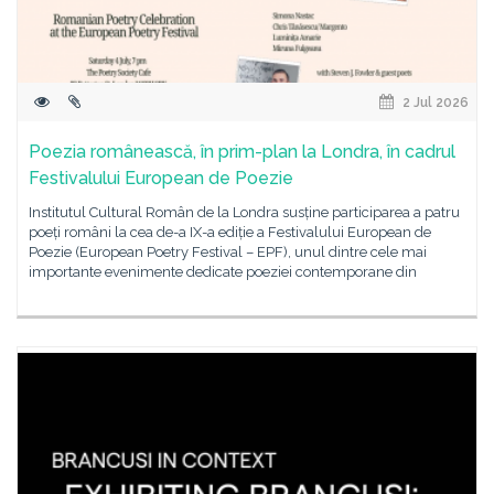
2 Jul 2026
Poezia românească, în prim-plan la Londra, în cadrul
Festivalului European de Poezie
Institutul Cultural Român de la Londra susține participarea a patru
poeți români la cea de-a IX-a ediție a Festivalului European de
Poezie (European Poetry Festival – EPF), unul dintre cele mai
importante evenimente dedicate poeziei contemporane din