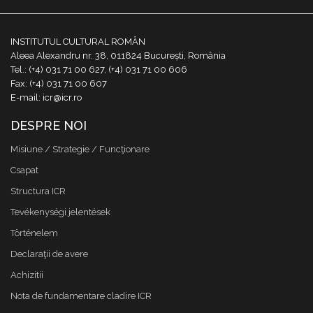
INSTITUTUL CULTURAL ROMÂN
Aleea Alexandru nr. 38, 011824 București, România
Tel.: (+4) 031 71 00 627, (+4) 031 71 00 606
Fax: (+4) 031 71 00 607
E-mail: icr@icr.ro
DESPRE NOI
Misiune / Strategie / Funcţionare
Csapat
Structura ICR
Tevékenységi jelentések
Történelem
Declaraţii de avere
Achizitii
Nota de fundamentare cladire ICR