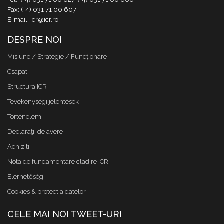
Fax: (+4) 031 71 00 607
E-mail: icr@icr.ro
DESPRE NOI
Misiune / Strategie / Funcţionare
Csapat
Structura ICR
Tevékenységi jelentések
Történelem
Declaraţii de avere
Achizitii
Nota de fundamentare cladire ICR
Elérhetőség
Cookies & protectia datelor
CELE MAI NOI TWEET-URI