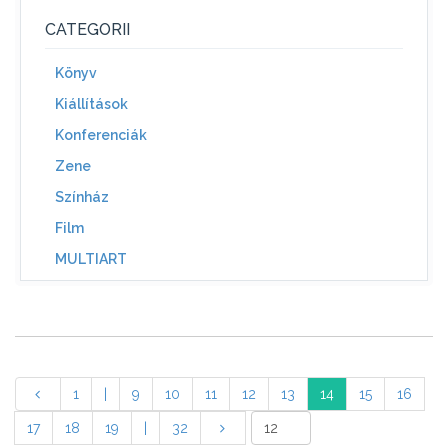
CATEGORII
Könyv
Kiállítások
Konferenciák
Zene
Színház
Film
MULTIART
1
|
9
10
11
12
13
14
15
16
17
18
19
|
32