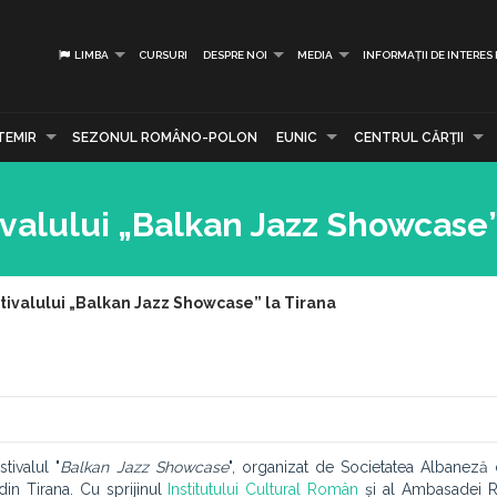
LIMBA
CURSURI
DESPRE NOI
MEDIA
INFORMAȚII DE INTERES
TEMIR
SEZONUL ROMÂNO-POLON
EUNIC
CENTRUL CĂRŢII
ivalului „Balkan Jazz Showcase”
stivalului „Balkan Jazz Showcase” la Tirana
tivalul "
Balkan Jazz Showcase
", organizat de Societatea Albaneză
din Tirana. Cu sprijinul
Institutului Cultural Român
și al Ambasadei R