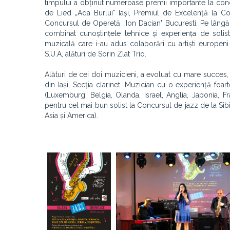
timpului a obținut numeroase premii importante la concur
de Lied „Ada Burlui" Iași, Premiul de Excelență la C
Concursul de Operetă „Ion Dacian" Bucuresti. Pe lângă 
combinat cunoștințele tehnice și experiența de solis
muzicală care i-au adus colaborări cu artiști europen
S.U.A, alături de Sorin Zlat Trio.
Alături de cei doi muzicieni, a evoluat cu mare succes
din Iași, Secția clarinet. Muzician cu o experiență foa
(Luxemburg, Belgia, Olanda, Israel, Anglia, Japonia, 
pentru cel mai bun solist la Concursul de jazz de la Sibi
Asia și America).