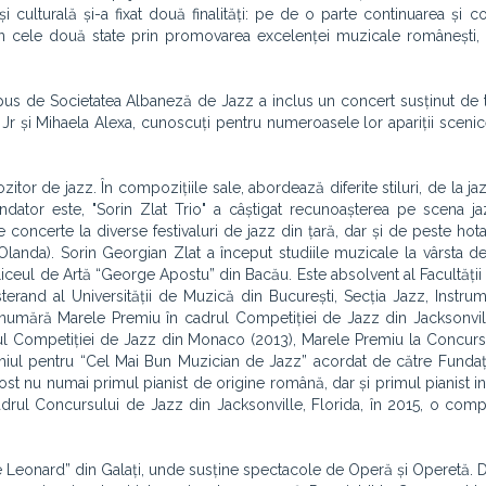
culturală și-a fixat două finalități: pe de o parte continuarea și c
ă din cele două state prin promovarea excelenței muzicale românești,
pus de Societatea Albaneză de Jazz a inclus un concert susținut de 
at Jr și Mihaela Alexa, cunoscuți pentru numeroasele lor apariții scenic
tor de jazz. În compozițiile sale, abordează diferite stiluri, de la ja
ondator este, "Sorin Zlat Trio" a câștigat recunoașterea pe scena ja
oncerte la diverse festivaluri de jazz din țară, dar și de peste hotar
lia,Olanda). Sorin Georgian Zlat a început studiile muzicale la vârsta d
a Liceul de Artă “George Apostu” din Bacău. Este absolvent al Facultăți
terand al Universității de Muzică din București, Secția Jazz, Instrum
 numără Marele Premiu în cadrul Competiției de Jazz din Jacksonvill
drul Competiției de Jazz din Monaco (2013), Marele Premiu la Concur
remiul pentru “Cel Mai Bun Muzician de Jazz” acordat de către Funda
st nu numai primul pianist de origine română, dar și primul pianist in
adrul Concursului de Jazz din Jacksonville, Florida, în 2015, o comp
ae Leonard” din Galați, unde susține spectacole de Operă și Operetă. 