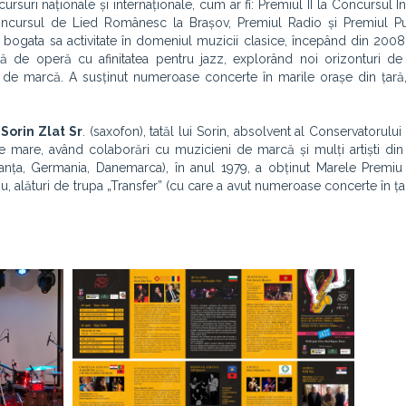
suri naționale și internaționale, cum ar fi: Premiul II la Concursul In
oncursul de Lied Românesc la Brașov, Premiul Radio și Premiul Pub
bogata sa activitate în domeniul muzicii clasice, începând din 2008
tă de operă cu afinitatea pentru jazz, explorând noi orizonturi de
i de marcă. A susținut numeroase concerte în marile orașe din țară
,
Sorin Zlat Sr
. (saxofon), tatăl lui Sorin, absolvent al Conservatorulu
rte mare, având colaborări cu muzicieni de marcă și mulți artiști din 
Franța, Germania, Danemarca), în anul 1979, a obținut Marele Premiu
u, alături de trupa „Transfer” (cu care a avut numeroase concerte în ța