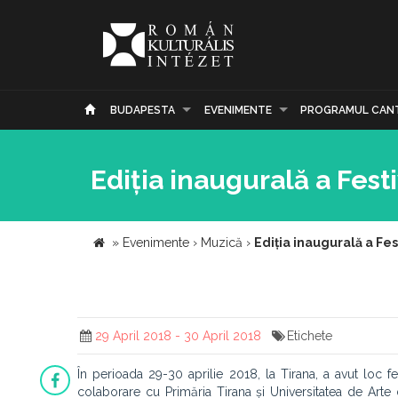
BUDAPESTA
EVENIMENTE
PROGRAMUL CAN
Ediția inaugurală a Fest
»
Evenimente
›
Muzică
›
Ediția inaugurală a Fe
29 April 2018 - 30 April 2018
Etichete
În perioada 29-30 aprilie 2018, la Tirana, a avut loc fes
colaborare cu Primăria Tirana și Universitatea de Arte 