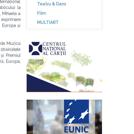
ternațional
Teatru & Dans
licului la
Film
, Mihaela a
 exprimare
MULTIART
, Europa și
i de Muzică
străinătate
 și Premiul
ră, Europa,