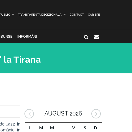
 PUBLIC
TRANSPARENȚĂ DECIZIONALĂ
CONTACT
CARIERE
BURSE
INFORMĂRI
 la Tirana
AUGUST 2026
 de Jazz în
L
M
M
J
V
S
D
omâniei în