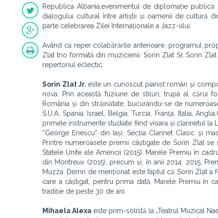
Republica Albania,evenimentul de diplomație publică și 
dialogului cultural între artiștii și oamenii de cultur
parte celebrarea Zilei Internaționale a Jazz-ului.
Având ca reper colabărările anterioare, programul pro
Zlat trio formată din muzicienii: Sorin Zlat Sr, Sorin Zl
repertoriul eclectic.
Sorin Zlat Jr.
este un cunoscut pianist român și compozi
nova. Prin această fuziune de stiluri, trupa al cărui f
România și din străinătate, bucurându-se de numeroase c
S.U.A, Spania, Israel, Belgia, Turcia, Franța, Italia, Ang
primele instrumente studiate fiind vioara și clarinetul l
”George Enescu” din Iași, Secția Clarinet Clasic și mas
Printre numeroasele premii câștigate de Sorin Zlat se
Statele Unite ale Americii (2015), Marele Premiu în ca
din Montreux (2015), precum și, în anii 2014, 2015, P
Muzza. Demn de menționat este faptul că Sorin Zlat a fo
care a câștigat, pentru prima dată, Marele Premiu în c
tradiție de peste 30 de ani.
Mihaela Alexa
este prim-solistă la „Teatrul Muzical N