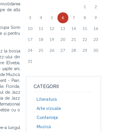
onsolidarea
1
2
 pe de altă
3
4
5
6
7
8
9
trupa Sorin
10
11
12
13
14
15
16
e și pentru
17
18
19
20
21
22
23
24
25
26
27
28
29
30
zz la bossa
zz-ului din
31
e (Elveția,
e șapte ani,
i de Muzică
ent - Pian.
CATEGORII
e, Florida,
sul de Jazz
ția de Jazz
Literatură
ternațional
Arte vizuale
etiție cu o
Conferinţe
Muzică
De-a lungul