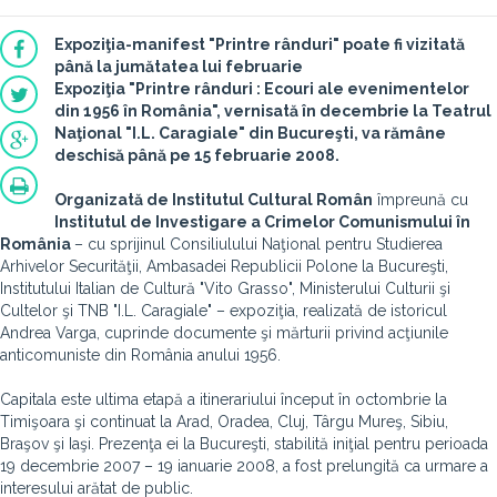
Expoziţia-manifest "Printre rânduri" poate fi vizitată
până la jumătatea lui februarie
Expoziţia "Printre rânduri : Ecouri ale evenimentelor
din 1956 în România", vernisată în decembrie la Teatrul
Naţional "I.L. Caragiale" din Bucureşti, va rămâne
deschisă până pe 15 februarie 2008.
Organizată de
Institutul Cultural Român
împreună cu
Institutul de Investigare a Crimelor Comunismului în
România
– cu sprijinul Consiliulului Naţional pentru Studierea
Arhivelor Securităţii, Ambasadei Republicii Polone la Bucureşti,
Institutului Italian de Cultură "Vito Grasso", Ministerului Culturii şi
Cultelor şi TNB "I.L. Caragiale" – expoziţia, realizată de istoricul
Andrea Varga, cuprinde documente şi mărturii privind acţiunile
anticomuniste din România anului 1956.
Capitala este ultima etapă a itinerariului început în octombrie la
Timişoara şi continuat la Arad, Oradea, Cluj, Târgu Mureş, Sibiu,
Braşov şi Iaşi. Prezenţa ei la Bucureşti, stabilită iniţial pentru perioada
19 decembrie 2007 – 19 ianuarie 2008, a fost prelungită ca urmare a
interesului arătat de public.