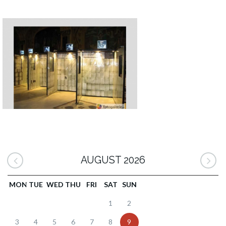
AUGUST 2026
MON
TUE
WED
THU
FRI
SAT
SUN
1
2
3
4
5
6
7
8
9