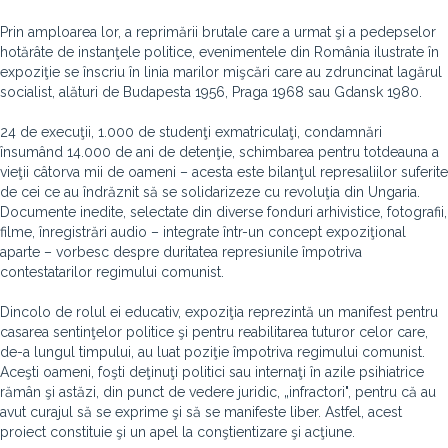
Prin amploarea lor, a reprimării brutale care a urmat şi a pedepselor
hotărâte de instanţele politice, evenimentele din România ilustrate în
expoziţie se înscriu în linia marilor mişcări care au zdruncinat lagărul
socialist, alături de Budapesta 1956, Praga 1968 sau Gdansk 1980.
24 de execuţii, 1.000 de studenţi exmatriculaţi, condamnări
însumând 14.000 de ani de detenţie, schimbarea pentru totdeauna a
vieţii câtorva mii de oameni – acesta este bilanţul represaliilor suferite
de cei ce au îndrăznit să se solidarizeze cu revoluţia din Ungaria.
Documente inedite, selectate din diverse fonduri arhivistice, fotografii,
filme, înregistrări audio – integrate într-un concept expoziţional
aparte – vorbesc despre duritatea represiunile împotriva
contestatarilor regimului comunist.
Dincolo de rolul ei educativ, expoziţia reprezintă un manifest pentru
casarea sentinţelor politice şi pentru reabilitarea tuturor celor care,
de-a lungul timpului, au luat poziţie împotriva regimului comunist.
Aceşti oameni, foşti deţinuţi politici sau internaţi în azile psihiatrice
rămân şi astăzi, din punct de vedere juridic, „infractori", pentru că au
avut curajul să se exprime şi să se manifeste liber. Astfel, acest
proiect constituie şi un apel la conştientizare şi acţiune.