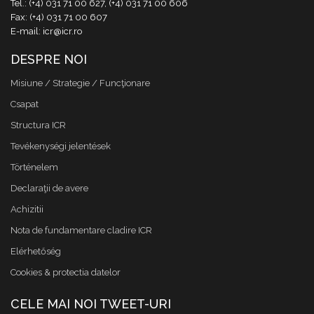
Tel.: (+4) 031 71 00 627, (+4) 031 71 00 606
Fax: (+4) 031 71 00 607
E-mail: icr@icr.ro
DESPRE NOI
Misiune / Strategie / Funcţionare
Csapat
Structura ICR
Tevékenységi jelentések
Történelem
Declaraţii de avere
Achizitii
Nota de fundamentare cladire ICR
Elérhetőség
Cookies & protectia datelor
CELE MAI NOI TWEET-URI