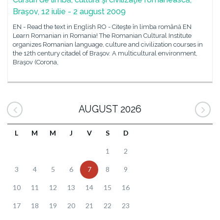
Braşov, 12 iulie - 2 august 2009
EN - Read the text in English RO - Citeşte în limba română EN
Learn Romanian in Romania! The Romanian Cultural Institute
organizes Romanian language, culture and civilization courses in
the 12th century citadel of Braşov. A multicultural environment,
Braşov (Corona,
AUGUST 2026
L
M
M
J
V
S
D
1
2
3
4
5
6
7
8
9
10
11
12
13
14
15
16
17
18
19
20
21
22
23