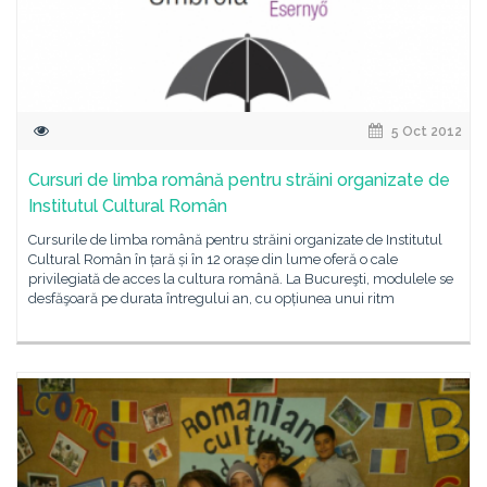
5 Oct 2012
Cursuri de limba română pentru străini organizate de
Institutul Cultural Român
Cursurile de limba română pentru străini organizate de Institutul
Cultural Român în țară și în 12 orașe din lume oferă o cale
privilegiată de acces la cultura română. La Bucureşti, modulele se
desfăşoară pe durata întregului an, cu opțiunea unui ritm