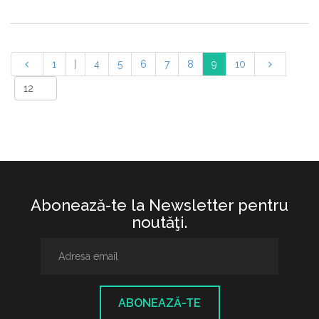
1
|
4
5
6
7
8
9
10
Abonează-te la Newsletter pentru
noutăţi.
ABONEAZĂ-TE