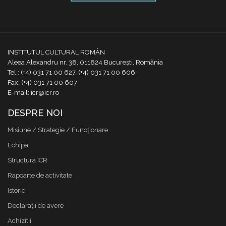
INSTITUTUL CULTURAL ROMÂN
Aleea Alexandru nr. 38, 011824 București, România
Tel.: (+4) 031 71 00 627, (+4) 031 71 00 606
Fax: (+4) 031 71 00 607
E-mail: icr@icr.ro
DESPRE NOI
Misiune / Strategie / Funcţionare
Echipa
Structura ICR
Rapoarte de activitate
Istoric
Declaraţii de avere
Achizitii