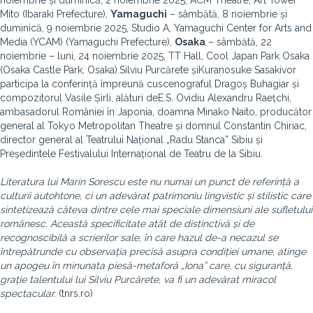
noiembrie și duminică, 2 noiembrie 2025, ACM Theatre, Art Tower
Mito (Ibaraki Prefecture),
Yamaguchi
– sâmbătă, 8 noiembrie și
duminică, 9 noiembrie 2025, Studio A, Yamaguchi Center for Arts and
Media (YCAM) (Yamaguchi Prefecture),
Osaka
– sâmbătă, 22
noiembrie – luni, 24 noiembrie 2025, TT Hall, Cool Japan Park Osaka
(Osaka Castle Park, Osaka).Silviu Purcărete șiKuranosuke Sasakivor
participa la conferință împreună cuscenograful Dragoș Buhagiar și
compozitorul Vasile Șirli, alături deE.S. Ovidiu Alexandru Raețchi,
ambasadorul României în Japonia, doamna Minako Naito, producător
general al Tokyo Metropolitan Theatre și domnul Constantin Chiriac,
director general al Teatrului Național „Radu Stanca” Sibiu și
Președintele Festivalului Internațional de Teatru de la Sibiu.
Literatura lui Marin Sorescu este nu numai un punct de referință a
culturii autohtone, ci un adevărat patrimoniu lingvistic și stilistic care
sintetizează câteva dintre cele mai speciale dimensiuni ale sufletului
românesc. Această specificitate atât de distinctivă și de
recognoscibilă a scrierilor sale, în care hazul de-a necazul se
întrepătrunde cu observația precisă asupra condiției umane, atinge
un apogeu în minunata piesă-metaforă „Iona” care, cu siguranță,
grație talentului lui Silviu Purcărete, va fi un adevărat miracol
spectacular.
(tnrs.ro)