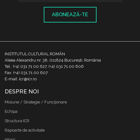
ABONEAZĂ-TE
INSTITUTUL CULTURAL ROMÂN
Aleea Alexandru nr. 38, 011824 București, România
Tel.: (+4) 031 71 00 627, (+4) 031 71 00 606
Fax: (+4) 031 71 00 607
E-mail: icr@icr.ro
DESPRE NOI
Misiune / Strategie / Funcţionare
Echipa
Structura ICR
Rapoarte de activitate
Istoric