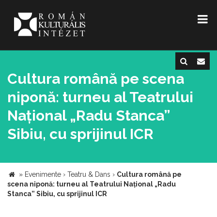
Cultura română pe scena
niponă: turneu al Teatrului
Național „Radu Stanca”
Sibiu, cu sprijinul ICR
»
Evenimente
›
Teatru & Dans
›
Cultura română pe
scena niponă: turneu al Teatrului Național „Radu
Stanca” Sibiu, cu sprijinul ICR