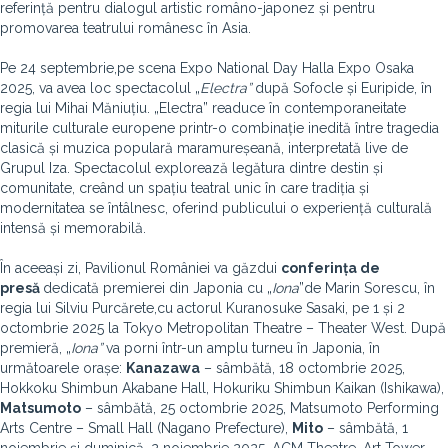
referință pentru dialogul artistic româno-japonez și pentru
promovarea teatrului românesc în Asia.
Pe 24 septembrie,pe scena Expo National Day Halla Expo Osaka
2025, va avea loc spectacolul „
Electra”
după Sofocle și Euripide, în
regia lui Mihai Măniuțiu. „Electra” readuce în contemporaneitate
miturile culturale europene printr-o combinație inedită între tragedia
clasică și muzica populară maramureșeană, interpretată live de
Grupul Iza. Spectacolul explorează legătura dintre destin și
comunitate, creând un spațiu teatral unic în care tradiția și
modernitatea se întâlnesc, oferind publicului o experiență culturală
intensă și memorabilă.
În aceeași zi, Pavilionul României va găzdui
conferința de
presă
dedicată premierei din Japonia cu „
Iona
”de Marin Sorescu, în
regia lui Silviu Purcărete,cu actorul Kuranosuke Sasaki, pe 1 și 2
octombrie 2025 la Tokyo Metropolitan Theatre – Theater West. După
premieră, „
Iona”
va porni într-un amplu turneu în Japonia, în
următoarele orașe:
Kanazawa
– sâmbătă, 18 octombrie 2025,
Hokkoku Shimbun Akabane Hall, Hokuriku Shimbun Kaikan (Ishikawa),
Matsumoto
– sâmbătă, 25 octombrie 2025, Matsumoto Performing
Arts Centre – Small Hall (Nagano Prefecture),
Mito
– sâmbătă, 1