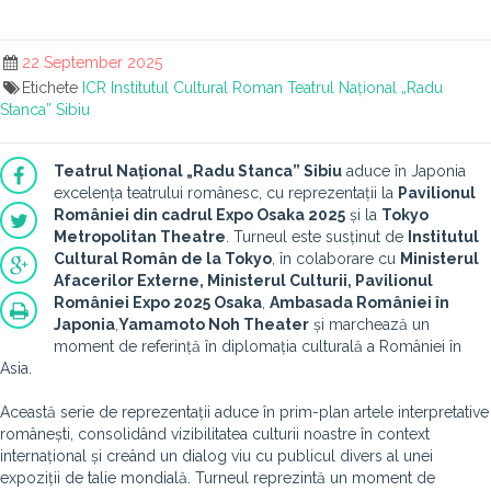
22 September 2025
Etichete
ICR
Institutul Cultural Roman
Teatrul Național „Radu
Stanca” Sibiu
Teatrul Național „Radu Stanca” Sibiu
aduce în Japonia
excelența teatrului românesc, cu reprezentații la
Pavilionul
României din cadrul Expo Osaka 2025
și la
Tokyo
Metropolitan Theatre
. Turneul este susținut de
Institutul
Cultural Român de la Tokyo
, în colaborare cu
Ministerul
Afacerilor Externe, Ministerul Culturii, Pavilionul
României Expo 2025 Osaka
,
Ambasada României în
Japonia
,
Yamamoto Noh Theater
și marchează un
moment de referință în diplomația culturală a României în
Asia.
Această serie de reprezentații aduce în prim-plan artele interpretative
românești, consolidând vizibilitatea culturii noastre în context
internațional și creând un dialog viu cu publicul divers al unei
expoziții de talie mondială. Turneul reprezintă un moment de