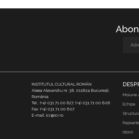
Abone
DESP
INSTITUTUL CULTURAL ROMÂN
Aleea Alexandru nr. 38, 011824 București,
Misiune 
România
Tel.: (+4) 031 71 00 627, (+4) 031 71 00 606
Echipa
Fax: (+4) 031 71 00 607
Structur
E-mail: icr@icr.ro
Rapoarte 
Istoric