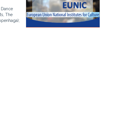
, Dance
ts, The
openhaga);