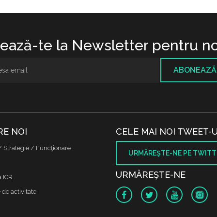
ază-te la Newsletter pentru no
ABONEAZĂ
RE NOI
CELE MAI NOI TWEET-U
/ Strategie / Funcţionare
URMĂREŞTE-NE PE TWITT
URMĂREŞTE-NE
a ICR
de activitate