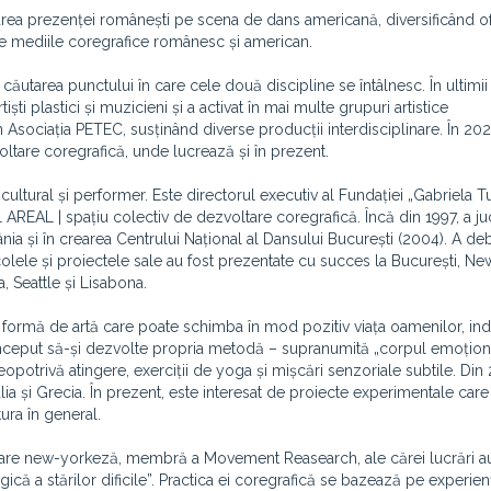
ea prezenței românești pe scena de dans americană, diversificând of
între mediile coregrafice românesc și american.
n căutarea punctului în care cele două discipline se întâlnesc. În ultimii 
ști plastici și muzicieni și a activat în mai multe grupuri artistice
n Asociația PETEC, susținând diverse producții interdisciplinare. În 202
tare coregrafică, unde lucrează și în prezent.
cultural și performer. Este directorul executiv al Fundației „Gabriela Tu
 AREAL | spațiu colectiv de dezvoltare coregrafică. Încă din 1997, a ju
 și în crearea Centrului Național al Dansului București (2004). A deb
colele și proiectele sale au fost prezentate cu succes la București, Ne
, Seattle și Lisabona.
ormă de artă care poate schimba în mod pozitiv viața oamenilor, ind
a început să-și dezvolte propria metodă – supranumită „corpul emoționa
potrivă atingere, exerciții de yoga și mișcări senzoriale subtile. Din 
lia și Grecia. În prezent, este interesat de proiecte experimentale care
ura în general.
oare new-yorkeză, membră a Movement Reasearch, ale cărei lucrări au
că a stărilor dificile”. Practica ei coregrafică se bazează pe experienț