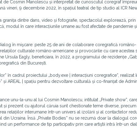
izat de Cosmin Manolescu și interpretat de cunoscutul coregraf împre
nă vineri, 9 decembrie 2022, în spațiul teatral de tip studio al ICR Ne
a granița dintre dans, video și fotografie, spectacolul explorează, prin
că, modul în care interacțiunile umane au fost afectate de pandemie ș
„Dialog în mişcare: peste 25 de ani de colaborare coregrafică româno-
elațiilor culturale româno-americane și provocările cu care acestea 
ne Ursula Eagly, beneficiara, în 2022, a programului de rezidențe „Gab
regrafică din București.
” în cadrul proiectului „body.exe | interacțiuni coregrafice”, realizat î
o” și AREAL | spațiu pentru dezvoltare culturală și co-finanțat de Admin
nce unu-la-unu al lui Cosmin Manolescu, intitulat „Private show”, car
ecut și prezent cu ajutorul căruia sunt chestionate teme diverse, precum
 relațiilor interumane într-un univers al izolării și al contactelor red
l din Ucraina. Însă „Private Bodies” nu se rezumă doar la dialogul cor
ind un performance de tip participativ prin care artiştii intră într-un dia