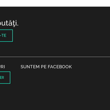
utăţi.
-TE
RI
SUNTEM PE FACEBOOK
ER