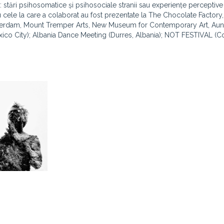
 stări psihosomatice și psihosociale stranii sau experiențe perceptive
u cele la care a colaborat au fost prezentate la The Chocolate Factory
erdam, Mount Tremper Arts, New Museum for Contemporary Art, Aun
ico City); Albania Dance Meeting (Durres, Albania); NOT FESTIVAL (C