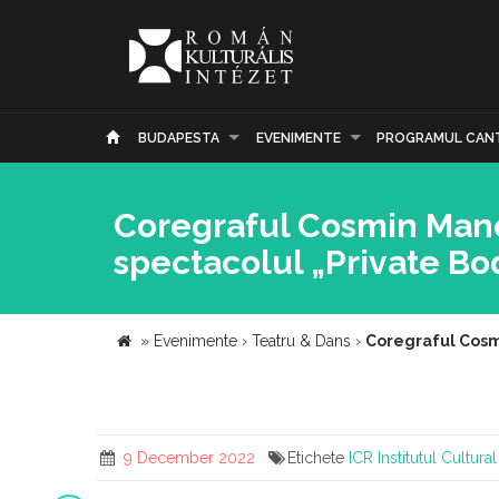
BUDAPESTA
EVENIMENTE
PROGRAMUL CAN
Coregraful Cosmin Manol
spectacolul „Private Bo
»
Evenimente
›
Teatru & Dans
›
Coregraful Cosmi
9 December 2022
Etichete
ICR
Institutul Cultur