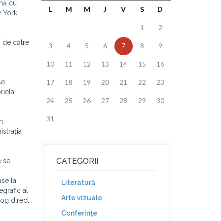
ună cu
L
M
M
J
V
S
D
w York.
1
2
i de către
3
4
5
6
7
8
9
10
11
12
13
14
15
16
se
17
18
19
20
21
22
23
riela
24
25
26
27
28
29
30
31
n
istrația
CATEGORII
e se
use la
Literatură
egrafic al
Arte vizuale
log direct
Conferinţe