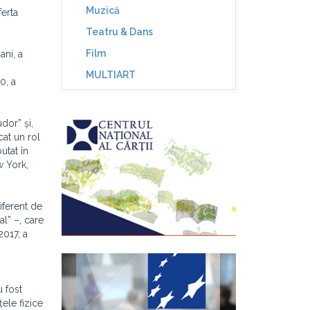
Muzică
erta
Teatru & Dans
Film
ani, a
MULTIART
0, a
dor” și,
cat un rol
utat în
w York,
iferent de
l” –, care
2017, a
 fost
ele fizice