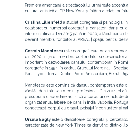
Premiera americană a spectacolului urmărește accentuar
cultural-artistică a ICR New York, și întărirea relațiilor 
Cristina Lilienfeld
a studiat coregrafia și psihologia, î
colaborat cu numeroși coregrafi și dansatori, dar și cu arti
interdisciplinare. Din 2015 până în 2020, a făcut parte di
devenit membru fondator al AREAL | spațiu pentru dezvol
Cosmin Manolescu
este coregraf, curator, antreprenor 
din 2020, inițiator, membru co-fondator și co-director al
important în dezvoltarea dansului contemporan în România
coregrafie în 1994, în cadrul Grupului Marginalii. Specta
Paris, Lyon, Roma, Dublin, Porto, Amsterdam, Beirut, Riga
Manolescu este convins că dansul contemporan este o f
vârstă, identitate sau mediul profesional. Din 2014, el 
presupune o abordare holistică a corpului ce include deo
organizat anual tabere de dans în India, Japonia, Portuga
conectează corpul cu orașul, peisajul înconjurător și nat
Ursula Eagly
este o dansatoare, coregrafă și cercetăt
caracterizate de New York Times ca derivând dintr-o „logi