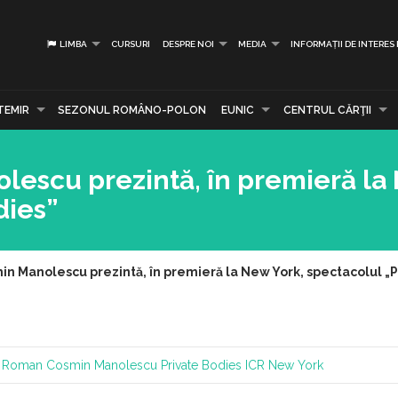
LIMBA
CURSURI
DESPRE NOI
MEDIA
INFORMAȚII DE INTERES
TEMIR
SEZONUL ROMÂNO-POLON
EUNIC
CENTRUL CĂRŢII
escu prezintă, în premieră la
dies”
n Manolescu prezintă, în premieră la New York, spectacolul „P
al Roman
Cosmin Manolescu
Private Bodies
ICR New York