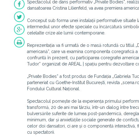
Spectacolul de dans performativ „Private Bodies”, real
dansatoarea Cristina Lilienfeld, va avea premiera america
Conceput sub forma unei instalații performative situate l
intermediul unor efecte speciale cu încărcătură simboli
celelalte crize ale lumii contemporane.
Reprezentația va fi urmată de o masă rotundă cu titlul 
americană”, care va examina componenta coregrafică a r
confruntă în prezent, cu participarea coregrafei america
Tudor” organizat de AREAL | spațiu pentru dezvoltare co
„Private Bodies” a fost produs de Fundația „Gabriela Tudor
parteneriat cu Goethe-Institut București, revista „scena.r
Fondului Cultural Național.
Spectacolul pornește de la experiența primului performa
transformă, 20 de ani mai târziu, într-un dialog între tr
bulversările suferite de lumea post-pandemică, dereglarea
minimum, dar și anxietățile sociale generate de conflictu
celor doi dansatori, ci are și o componentă interactivă, fi
cu spectatorii.