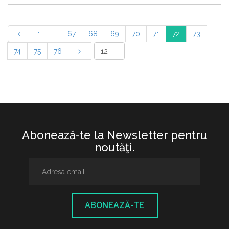
1
|
67
68
69
70
71
72
73
74
75
76
Abonează-te la Newsletter pentru
noutăţi.
ABONEAZĂ-TE