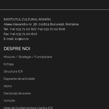
INSTITUTUL CULTURAL ROMÂN
Aleea Alexandru nr. 38, 011824 București, România
Tel.: (+4) 031 71 00 627, (+4) 031 71 00 606
Fax: (+4) 031 71 00 607
E-mail: icr@icr.ro
DESPRE NOI
Misiune / Strategie / Funcţionare
Echipa
Structura ICR
Rapoarte de activitate
Istoric
Declaraţii de avere
Achizitii
Nota de fundamentare cladire ICR