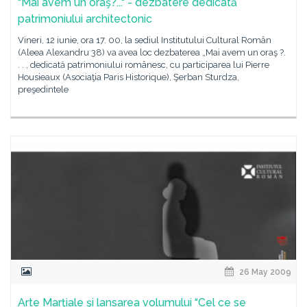
"Mai avem un oraş?..." - dezbatere dedicată
patrimoniului architectonic
Vineri, 12 iunie, ora 17. 00, la sediul Institutului Cultural Român
(Aleea Alexandru 38) va avea loc dezbaterea „Mai avem un oraş ?.
. . , dedicată patrimoniului românesc, cu participarea lui Pierre
Housieaux (Asociaţia Paris Historique), Şerban Sturdza,
preşedintele
26 May 2009
Arte Marţiale şi lansarea volumului “Cel ce se