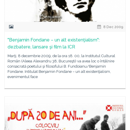
8 Dec 2009
"Benjamin Fondane – un alt existenţialism":
dezbatere, lansare şi film la ICR
Marţi, 8 decembrie 2009, de la ora 18. 00, la Institutul Cultural
Român (Aleea Alexandru 38, Bucureşti) va avea loc o întâlnire
consacrată poetului şi filosofului B. Fundoianu/Benjamin
Fondane. Intitulat Benjamin Fondane – un alt existenţialism,
evenimentul face