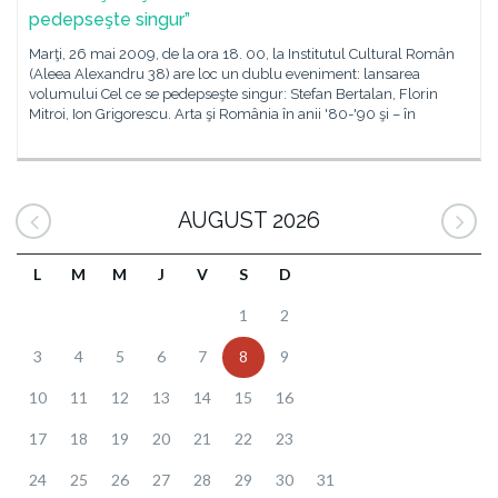
pedepseşte singur”
Marţi, 26 mai 2009, de la ora 18. 00, la Institutul Cultural Român
(Aleea Alexandru 38) are loc un dublu eveniment: lansarea
volumului Cel ce se pedepseşte singur: Stefan Bertalan, Florin
Mitroi, Ion Grigorescu. Arta şi România în anii '80-'90 şi – în
AUGUST 2026
L
M
M
J
V
S
D
1
2
3
4
5
6
7
8
9
10
11
12
13
14
15
16
17
18
19
20
21
22
23
24
25
26
27
28
29
30
31