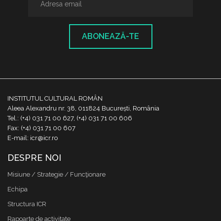
ABONEAZĂ-TE
INSTITUTUL CULTURAL ROMÂN
Aleea Alexandru nr. 38, 011824 București, România
Tel.: (+4) 031 71 00 627, (+4) 031 71 00 606
Fax: (+4) 031 71 00 607
E-mail: icr@icr.ro
DESPRE NOI
Misiune / Strategie / Funcţionare
Echipa
Structura ICR
Rapoarte de activitate