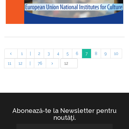
1
|
2
3
4
5
6
7
8
9
10
11
12
|
76
Abonează-te la Newsletter pentru
noutăţi.