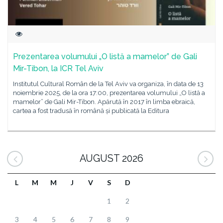
Prezentarea volumului „O listă a mamelor” de Gali
Mir-Tibon, la ICR Tel Aviv
Institutul Cultural Român de la Tel Aviv va organiza, în data de 13
noiembrie 2025, de la ora 17:00, prezentarea volumului „O listă a
mamelor” de Gali Mir-Tibon. Apărută în 2017 în limba ebraică,
cartea a fost tradusă în română și publicată la Editura
AUGUST 2026
L
M
M
J
V
S
D
1
2
3
4
5
6
7
8
9