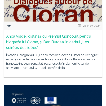
24 Nov 2025
Anca Visdei, distinsă cu Premiul Goncourt pentru
biografia lui Cioran, și Dan Burcea, în cadrul „Les
soirées des idées“
În cadrul programului „Les soirées des idées à l’Hôtel de Béhague“
– dialoguri pe tema intersecțiilor și afinităților culturale româno-
franceze între personalități recunoscute în domeniile lor de
activitate – Institutul Cultural Român de la