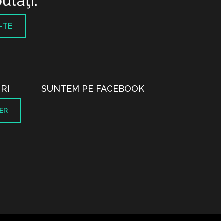
utăţi.
-TE
RI
SUNTEM PE FACEBOOK
ER