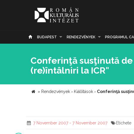
BUDAPEST
RENDEZVÉNYEK
PROGRAMUL CA
Conferinţă susţinută de 
(re)întâlniri la ICR"
»
Rendezvények
›
Kiállítások
›
Conferinţă susţinu
7 November 2007 - 7 November 2007
Etichete