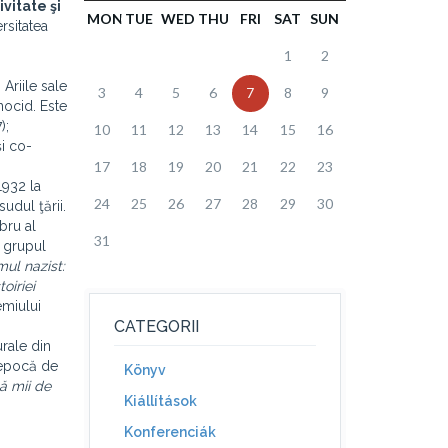
vitate şi
MON
TUE
WED
THU
FRI
SAT
SUN
ersitatea
1
2
 Ariile sale
3
4
5
6
7
8
9
nocid. Este
);
10
11
12
13
14
15
16
i co-
17
18
19
20
21
22
23
1932 la
24
25
26
27
28
29
30
udul ţării.
mbru al
31
n grupul
mul nazist:
oiriei
emiului
CATEGORII
urale din
n epocă de
Könyv
ă mii de
Kiállítások
Konferenciák