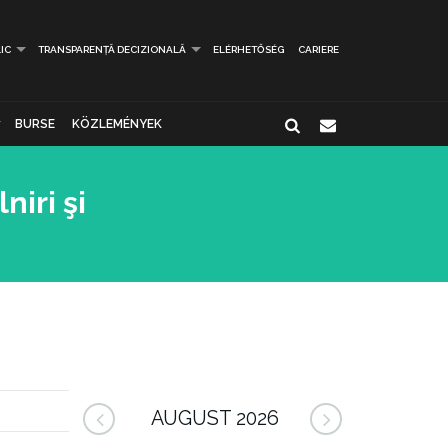
IC
TRANSPARENȚĂ DECIZIONALĂ
ELÉRHETŐSÉG
CARIERE
BURSE
KÖZLEMÉNYEK
niri şi
AUGUST 2026