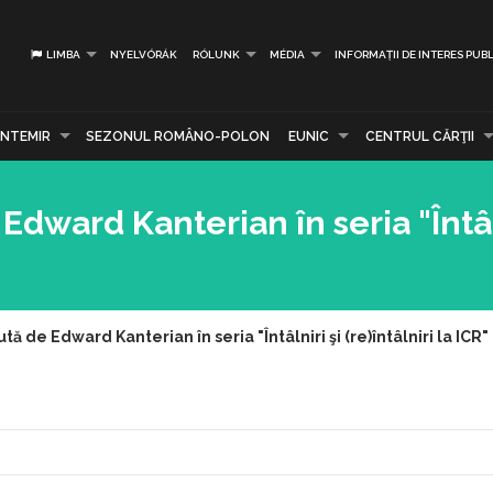
LIMBA
NYELVÓRÁK
RÓLUNK
MÉDIA
INFORMAȚII DE INTERES PUBL
NTEMIR
SEZONUL ROMÂNO-POLON
EUNIC
CENTRUL CĂRŢII
Edward Kanterian în seria "Întâl
tă de Edward Kanterian în seria "Întâlniri şi (re)întâlniri la ICR"