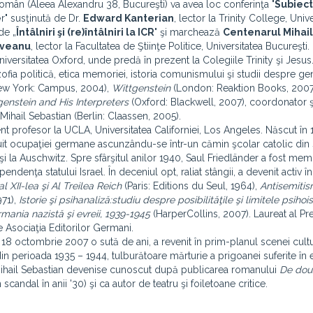
l Român (Aleea Alexandru 38, Bucureşti) va avea loc conferinţa "
Subiecti
e
r" susţinută de Dr.
Edward Kanterian
, lector la Trinity College, Univ
de „
Întâlniri şi (re)întâlniri la ICR
" şi marchează
Centenarul Mihail
oveanu
, lector la Facultatea de Ştiinţe Politice, Universitatea Bucureşti.
Universitatea Oxford, unde predă în prezent la Colegiile Trinity şi Jesus.
zofia politică, etica memoriei, istoria comunismului şi studii despre ge
ew York: Campus, 2004),
Wittgenstein
(London: Reaktion Books, 2007
genstein and His Interpreters
(Oxford: Blackwell, 2007), coordonator ş
 Mihail Sebastian (Berlin: Claassen, 2005).
zent profesor la UCLA, Universitatea Californiei, Los Angeles. Născut în 
ţuit ocupaţiei germane ascunzându-se într-un cămin şcolar catolic din s
ucişi la Auschwitz. Spre sfârşitul anilor 1940, Saul Friedländer a fost me
endenţa statului Israel. În deceniul opt, raliat stângii, a devenit activ î
l XII-lea şi Al Treilea Reich
(Paris: Editions du Seul, 1964),
Antisemitis
971),
Istorie şi psihanaliză:studiu despre posibilităţile şi limitele psihoist
rmania nazistă şi evreii, 1939-1945
(HarperCollins, 2007). Laureat al Pr
e Asociaţia Editorilor Germani.
pe 18 octombrie 2007 o sută de ani, a revenit în prim-planul scenei cult
in perioada 1935 – 1944, tulburătoare mărturie a prigoanei suferite î
5, Mihail Sebastian devenise cunoscut după publicarea romanului
De dou
scandal în anii '30) şi ca autor de teatru şi foiletoane critice.