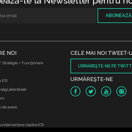
ază-te la Newsletter pentru no
ABONEAZĂ
RE NOI
CELE MAI NOI TWEET-U
/ Strategie / Funcţionare
URMĂREŞTE-NE PE TWITT
URMĂREŞTE-NE
a ICR
ségi jelentések
lem
i de avere
fundamentare cladire ICR