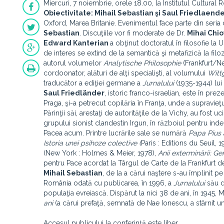
Miercuri, 7 noiembrie, orele 18.00, la Institutul Cultura
Obiectivitate: Mihail Sebastian şi Saul Friedlaend
Oxford, Marea Britanie. Evenimentul face parte din seria 
Sebastian
. Discuţiile vor fi moderate de Dr.
Mihai Chi
Edward Kanterian
a obţinut doctoratul în filosofie la 
de interes se extind de la semantică şi metafizică la filo
autorul volumelor
Analytische Philosophie
(Frankfurt/N
cordoonator, alături de alţi specialişti, al volumului
Witt
traducător a ediţiei germane a
Jurnalului
(1935-1944) lui
Saul Friedländer
, istoric franco-israelian, este în pre
Praga, şi-a petrecut copilăria în Franţa, unde a supravie
Părinţii săi, arestaţi de autorităţile de la Vichy, au fost 
grupului sionist clandestin Irgun, în războiul pentru indep
Pacea acum. Printre lucrările sale se numără
Papa Pius a
Istoria unei psihoze colective (
Paris : Editions du Seuil, 1
(New York : Holmes & Meier, 1978),
Anii exterminării: Ge
pentru Pace acordat la Târgul de Carte de la Frankfurt d
Mihail Sebastian
, de la a cărui naştere s-au împlinit 
România odată cu publicarea, în 1996, a
Jurnalului
său d
populaţia evreiască. Dispărut la nici 38 de ani, în 194
ani
(a cărui prefaţă, semnată de Nae Ionescu, a stârnit un 
Accesul publicului la conferinţă este liber.