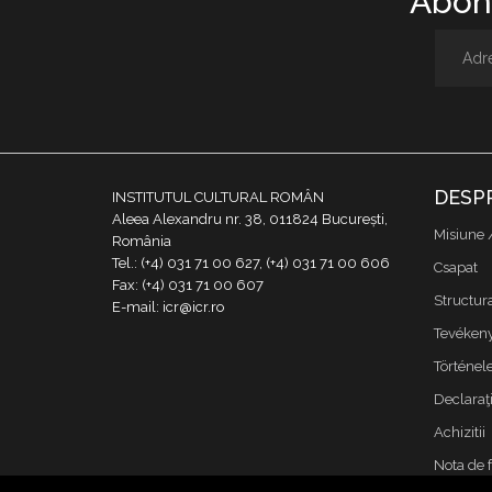
Abone
DESP
INSTITUTUL CULTURAL ROMÂN
Aleea Alexandru nr. 38, 011824 București,
Misiune 
România
Tel.: (+4) 031 71 00 627, (+4) 031 71 00 606
Csapat
Fax: (+4) 031 71 00 607
Structur
E-mail: icr@icr.ro
Tevékeny
Történe
Declaraţi
Achizitii
Nota de 