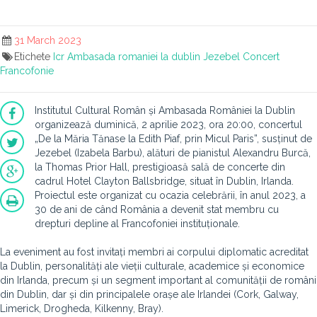
31 March 2023
Etichete
Icr
Ambasada romaniei la dublin
Jezebel
Concert
Francofonie
Institutul Cultural Român și Ambasada României la Dublin
organizează duminică, 2 aprilie 2023, ora 20:00, concertul
„De la Măria Tănase la Edith Piaf, prin Micul Paris”, susținut de
Jezebel (Izabela Barbu), alături de pianistul Alexandru Burcă,
la Thomas Prior Hall, prestigioasă sală de concerte din
cadrul Hotel Clayton Ballsbridge, situat în Dublin, Irlanda.
Proiectul este organizat cu ocazia celebrării, în anul 2023, a
30 de ani de când România a devenit stat membru cu
drepturi depline al Francofoniei instituționale.
La eveniment au fost invitați membri ai corpului diplomatic acreditat
la Dublin, personalități ale vieții culturale, academice și economice
din Irlanda, precum și un segment important al comunității de români
din Dublin, dar și din principalele orașe ale Irlandei (Cork, Galway,
Limerick, Drogheda, Kilkenny, Bray).