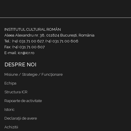
INSTITUTUL CULTURAL ROMÂN
Aleea Alexandru nr. 38, 011824 București, România
Tel.: (+4) 031 71 00 627, (+4) 031 71 00 606
Fax: (+4) 031 71 00 607
E-mail: icr@icr.ro
DESPRE NOI
Misiune / Strategie / Funcţionare
Echipa
Structura ICR
Rapoarte de activitate
Istoric
Declaraţii de avere
Achizitii