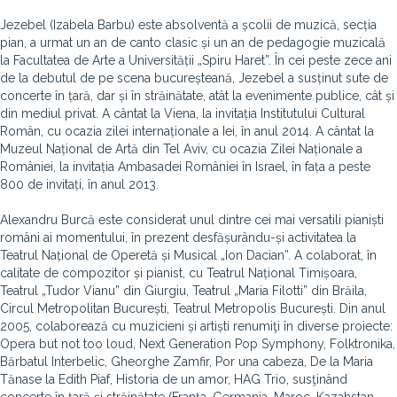
Jezebel (Izabela Barbu) este absolventă a școlii de muzică, secția
pian, a urmat un an de canto clasic și un an de pedagogie muzicală
la Facultatea de Arte a Universității „Spiru Haret”. În cei peste zece ani
de la debutul de pe scena bucureșteană, Jezebel a susținut sute de
concerte în țară, dar și în străinătate, atât la evenimente publice, cât și
din mediul privat. A cântat la Viena, la invitația Institutului Cultural
Român, cu ocazia zilei internaționale a Iei, în anul 2014. A cântat la
Muzeul Național de Artă din Tel Aviv, cu ocazia Zilei Naționale a
României, la invitația Ambasadei României în Israel, în fața a peste
800 de invitați, în anul 2013.
Alexandru Burcă este considerat unul dintre cei mai versatili pianiști
români ai momentului, în prezent desfășurându-și activitatea la
Teatrul Național de Operetă și Musical „Ion Dacian”. A colaborat, în
calitate de compozitor și pianist, cu Teatrul Național Timișoara,
Teatrul „Tudor Vianu” din Giurgiu, Teatrul „Maria Filotti” din Brăila,
Circul Metropolitan București, Teatrul Metropolis București. Din anul
2005, colaborează cu muzicieni și artiști renumiţi în diverse proiecte:
Opera but not too loud, Next Generation Pop Symphony, Folktronika,
Bărbatul Interbelic, Gheorghe Zamfir, Por una cabeza, De la Maria
Tănase la Edith Piaf, Historia de un amor, HAG Trio, susţinând