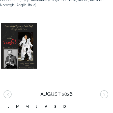
concerte în ţară și străinătate (Franţa, Germania, Maroc, Kazahstan,
Norvegia, Anglia, Italia).
AUGUST 2026
L
M
M
J
V
S
D