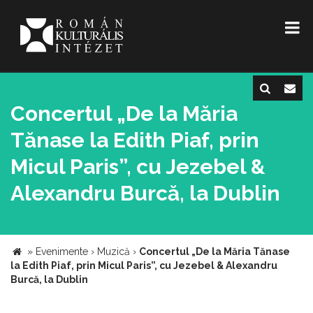
Concertul „De la Măria
Tănase la Edith Piaf, prin
Micul Paris”, cu Jezebel &
Alexandru Burcă, la Dublin
»
Evenimente
›
Muzică
›
Concertul „De la Măria Tănase
la Edith Piaf, prin Micul Paris”, cu Jezebel & Alexandru
Burcă, la Dublin