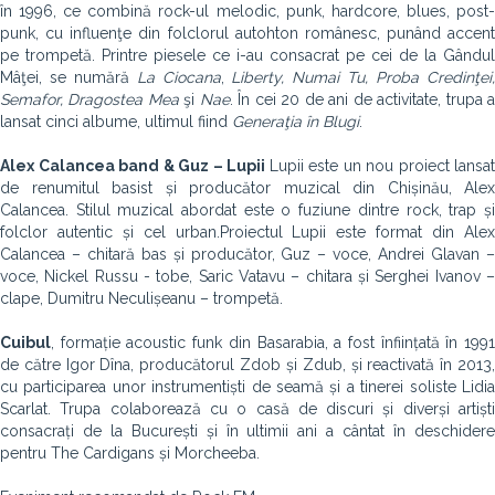
în 1996, ce combină rock-ul melodic, punk, hardcore, blues, post-
punk, cu influenţe din folclorul autohton românesc, punând accent
pe trompetă. Printre piesele ce i-au consacrat pe cei de la Gândul
Mâţei, se numără
La Ciocana
,
Liberty, Numai Tu, Proba Credinţei
Semafor, Dragostea Mea
şi
Nae
. În cei 20 de ani de activitate, trupa 
lansat cinci albume, ultimul fiind
Generaţia în Blugi
.
Alex Calancea band & Guz – Lupii
Lupii este un nou proiect lansat
de renumitul basist și producător muzical din Chișinău, Alex
Calancea. Stilul muzical abordat este o fuziune dintre rock, trap și
folclor autentic și cel urban.Proiectul Lupii este format din Alex
Calancea – chitară bas și producător, Guz – voce, Andrei Glavan –
voce, Nickel Russu - tobe, Saric Vatavu – chitara și Serghei Ivanov –
clape, Dumitru Neculișeanu – trompetă.
Cuibul
, formație acoustic funk din Basarabia, a fost înființată în 1991
de către Igor Dîna, producătorul Zdob și Zdub, și reactivată în 2013,
cu participarea unor instrumentiști de seamă și a tinerei soliste Lidia
Scarlat. Trupa colaborează cu o casă de discuri și diverși artiști
consacrați de la București și în ultimii ani a cântat în deschidere
pentru The Cardigans și Morcheeba.