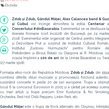
Etichete
Zdob și Zdub, Gândul Mâței, Alex Calancea band & Guz
și Cuibul
vor încinge atmosfera la ediția
Centenar
a
Concertului #dinBasarabia
. Evenimentul se va desfășura la
Arenele Romane (cort încălzit) din București, pe 24 martie
2018. Evenimentul este organizat de Centrul pentru Integrare
și Dezvoltare Prut și susținut de Institutul Cultural Român,
Institutul „Eudoxiu Hurmuzachi” pentru Românii de
Pretutindeni și Biroul Relații cu Diaspora al R. Moldova, cu
ocazia împlinirii a
100 de ani
de la Unirea Basarabiei cu Țar
(27 martie 1918).
Formația etno-rock din Republica Moldova,
Zdob și Zdub
, din 199
combină diferite stiluri muzicale și promovează folclorul autentic,
susținând concerte în peste 20 de țări europene. Trupa a obținut
locul 6 la concursul Eurovision în 2005 și a cântat pe aceeași scenă
cu mari artiști și trupe precum Emir Kusturica & No Smoking
Orchestra, Red Hot Chilli Peppers, Linkin Park, etc.
Gândul Mâței
este o trupă de Rock alternativ din Chişinău, înfiinţat