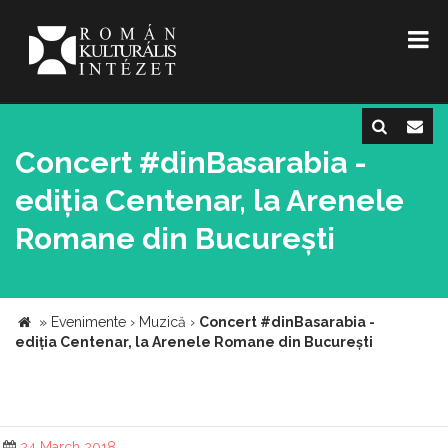
Concert #dinBasarabia -
ediția Centenar, la Arenele
Romane din București
»
Evenimente
›
Muzică
›
Concert #dinBasarabia -
ediția Centenar, la Arenele Romane din București
24 March 2018