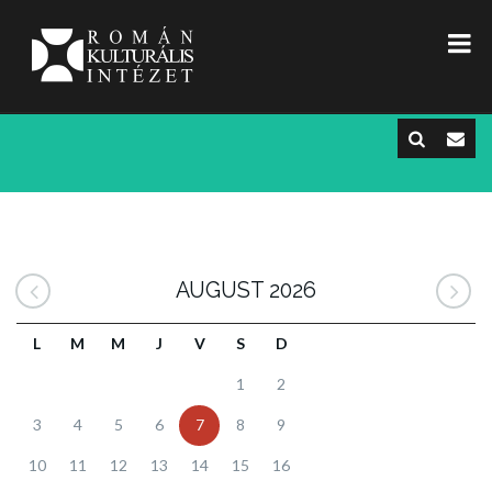
AUGUST 2026
L
M
M
J
V
S
D
1
2
3
4
5
6
7
8
9
10
11
12
13
14
15
16