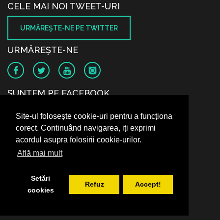
CELE MAI NOI TWEET-URI
URMĂREŞTE-NE PE TWITTER
URMĂREŞTE-NE
SUNTEM PE FACEBOOK
Site-ul folosește cookie-uri pentru a funcționa
corect. Continuând navigarea, iți exprimi
acordul asupra folosirii cookie-urilor.
Află mai mult
Setări
Refuz
Accept!
cookies