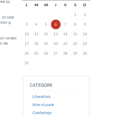
ea lui
L
M
M
J
V
S
D
1
2
 22 iulie
.000 şi
3
4
5
6
7
8
9
10
11
12
13
14
15
16
tivi români
ri de
17
18
19
20
21
22
23
24
25
26
27
28
29
30
31
CATEGORII
Literatură
Arte vizuale
Conferinţe