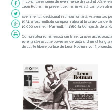
În continuarea seriei de evenimente din cadrul „Cafenele
Leon Rotman, în prezent cel mai în vârstă campion olim
Evenimentul, desfășurat în limba română, va avea loc pe
1934, a fost multiplu campion național la caiac-canoe, f
10.000 de metri. Mai mult, în 1960, la Olimpiada de la 
Comunitatea românească din Israel va avea astfel ocazia, 
evrei și să-i asculte povestea de viață și drumul lung și 
discuțiile libere purtate de Leon Rotman, vor fi proiecta