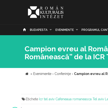
BUDAPESTA
EVENIMENTE
PROGRAMUL CAN
Campion evreu al Român
Românească” de la ICR T
»
Evenimente
›
Conferinţe
›
Campion evreu al R
Etichete
Icr tel aviv
Cafeneaua romaneasca
Tel aviv
L