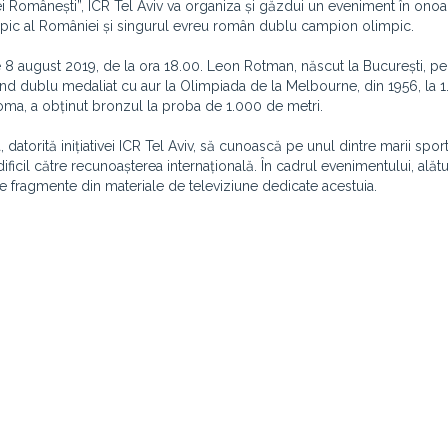
i Românești”, ICR Tel Aviv va organiza și găzdui un eveniment în onoar
pic al României și singurul evreu român dublu campion olimpic.
 8 august 2019, de la ora 18.00. Leon Rotman, născut la București, pe
iind dublu medaliat cu aur la Olimpiada de la Melbourne, din 1956, la 1
Roma, a obținut bronzul la proba de 1.000 de metri.
datorită inițiativei ICR Tel Aviv, să cunoască pe unul dintre marii spor
dificil către recunoașterea internațională. În cadrul evenimentului, alătu
te fragmente din materiale de televiziune dedicate acestuia.