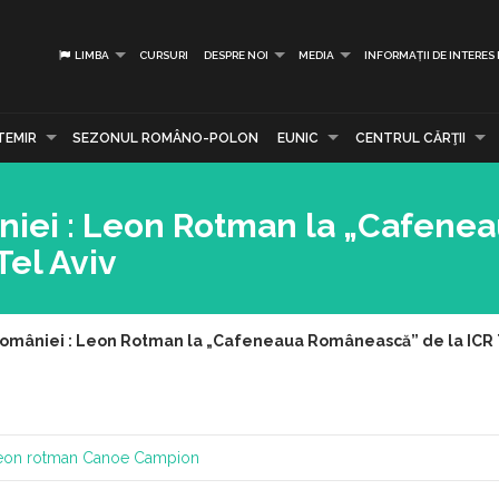
LIMBA
CURSURI
DESPRE NOI
MEDIA
INFORMAȚII DE INTERES
TEMIR
SEZONUL ROMÂNO-POLON
EUNIC
CENTRUL CĂRŢII
iei : Leon Rotman la „Cafene
el Aviv
omâniei : Leon Rotman la „Cafeneaua Românească” de la ICR 
eon rotman
Canoe
Campion