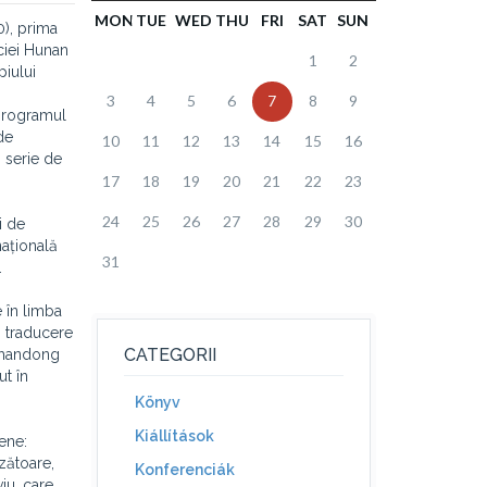
MON
TUE
WED
THU
FRI
SAT
SUN
0), prima
ciei Hunan
1
2
piului
3
4
5
6
7
8
9
 programul
de
10
11
12
13
14
15
16
 serie de
17
18
19
20
21
22
23
24
25
26
27
28
29
30
i de
națională
31
.
 în limba
, traducere
CATEGORII
(Shandong
t în
Könyv
Kiállítások
pene:
nzătoare,
Konferenciák
iu, care,