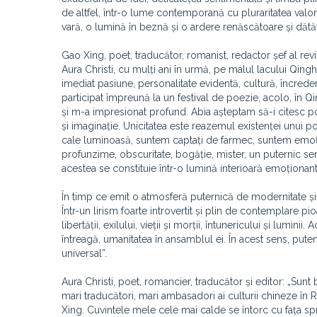
de altfel, într-o lume contemporană cu pluraritatea valori
vară, o lumină în beznă și o ardere renăscătoare și dătăt
Gao Xing, poet, traducător, romanist, redactor șef al rev
Aura Christi, cu mulți ani în urmă, pe malul lacului Qingha
imediat pasiune, personalitate evidentă, cultură, încrede
participat împreună la un festival de poezie, acolo, în Qin
și m-a impresionat profund. Abia așteptam să-i citesc poeme
și imaginație. Unicitatea este reazemul existenței unui p
cale luminoasă, suntem captați de farmec, suntem emoțion
profunzime, obscuritate, bogăție, mister, un puternic senti
acestea se constituie într-o lumină interioară emoționantă
În timp ce emit o atmosferă puternică de modernitate și 
Într-un lirism foarte introvertit și plin de contemplare pi
libertății, exilului, vieții și morții, întunericului și lu
întreagă, umanitatea în ansamblul ei. În acest sens, put
universal”.
Aura Christi, poet, romancier, traducător și editor: „Sunt
mari traducători, mari ambasadori ai culturii chineze în R
Xing. Cuvintele mele cele mai calde se întorc cu fața spr