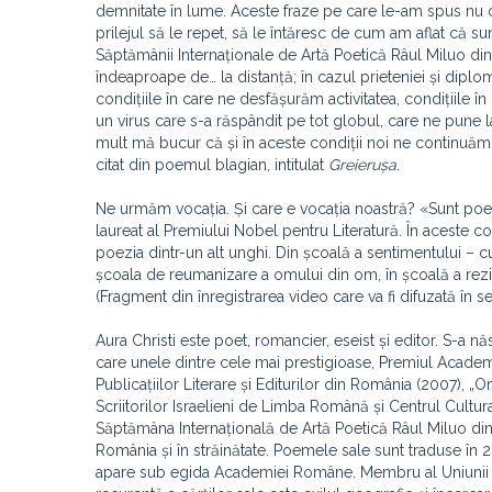
demnitate în lume. Aceste fraze pe care le-am spus nu o
prilejul să le repet, să le întăresc de cum am aflat că s
Săptămânii Internaționale de Artă Poetică Râul Miluo di
îndeaproape de… la distanță; în cazul prieteniei și diplom
condițiile în care ne desfășurăm activitatea, condițiile
un virus care s-a răspândit pe tot globul, care ne pune la
mult mă bucur că și în aceste condiții noi ne continuăm
citat din poemul blagian, intitulat
Greierușa
.
Ne urmăm vocația. Și care e vocația noastră? «Sunt poet, p
laureat al Premiului Nobel pentru Literatură. În aceste c
poezia dintr-un alt unghi. Din școală a sentimentului – 
școala de reumanizare a omului din om, în școală a rezis
(Fragment din înregistrarea video care va fi difuzată în 
Aura Christi este poet, romancier, eseist și editor. S-a nă
care unele dintre cele mai prestigioase, Premiul Academ
Publicațiilor Literare și Editurilor din România (2007), „O
Scriitorilor Israelieni de Limba Română și Centrul Cultu
Săptămâna Internațională de Artă Poetică Râul Miluo din C
România și în străinătate. Poemele sale sunt traduse în 2
apare sub egida Academiei Române. Membru al Uniunii Sc