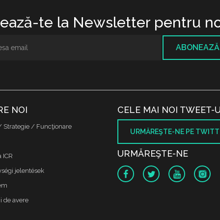
ază-te la Newsletter pentru no
ABONEAZĂ
RE NOI
CELE MAI NOI TWEET-U
/ Strategie / Funcţionare
URMĂREŞTE-NE PE TWITT
URMĂREŞTE-NE
a ICR
ségi jelentések
lem
i de avere