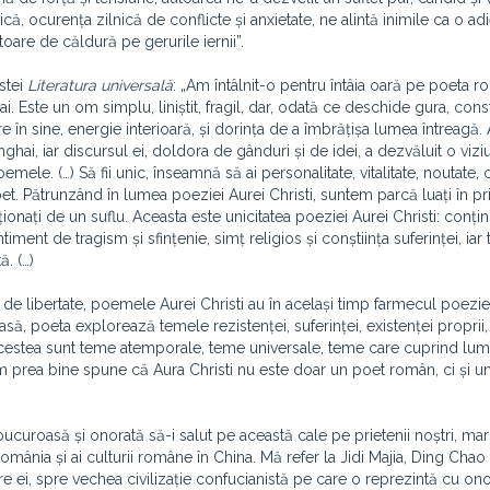
că, ocurența zilnică de conflicte și anxietate, ne alintă inimile ca o ad
oare de căldură pe gerurile iernii”.
istei
Literatura universală
: „Am întâlnit-o pentru întâia oară pe poeta 
i. Este un om simplu, liniștit, fragil, dar, odată ce deschide gura, const
re în sine, energie interioară, și dorința de a îmbrățișa lumea întreagă
ghai, iar discursul ei, doldora de gânduri și de idei, a dezvăluit o vizi
le. (…) Să fii unic, înseamnă să ai personalitate, vitalitate, noutate, c
oet. Pătrunzând în lumea poeziei Aurei Christi, suntem parcă luați în p
ați de un suflu. Aceasta este unicitatea poeziei Aurei Christi: conțin
ment de tragism și sfințenie, simț religios și conștiința suferinței, iar 
. (…)
de libertate, poemele Aurei Christi au în același timp farmecul poeziei
oasă, poeta explorează temele rezistenței, suferinței, existenței proprii,
minii. Acestea sunt teme atemporale, teme universale, teme care cuprind lu
em prea bine spune că Aura Christi nu este doar un poet român, ci și u
 bucuroasă și onorată să-i salut pe această cale pe prietenii noștri, mar
omânia și ai culturii române în China. Mă refer la Jidi Majia, Ding Chao
e ei, spre vechea civilizație confucianistă pe care o reprezintă cu ono