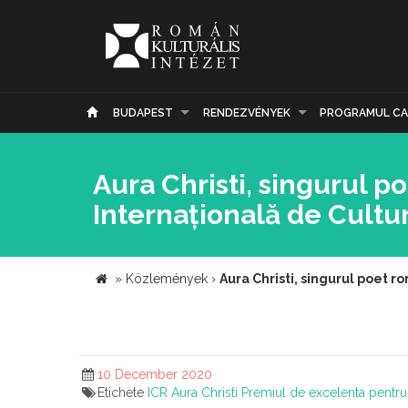
BUDAPEST
RENDEZVÉNYEK
PROGRAMUL CA
Aura Christi, singurul 
Internațională de Cultur
»
Közlemények
›
Aura Christi, singurul poet r
10 December 2020
Etichete
ICR
Aura Christi
Premiul de excelenta pentru