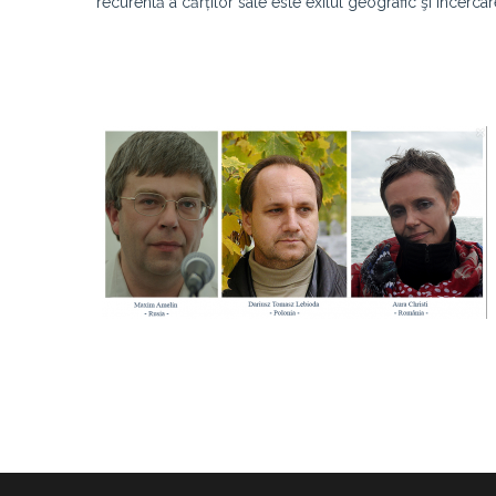
recurentă a cărților sale este exilul geografic şi încercar