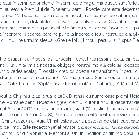
 dată în semn de prietenie, în semn de omagiu, mă bucur, sunt ferici
unt laureată a Premiului de Excelență pentru Poezie, care este decernat
n China. Mă bucur să-i urmăresc pe acești mari oameni de cultură, să
ației culturale, distanțele, e adevărat, se pulverizează. Cu atât mai mul
 în care ne urmăm misia pe acest pământ nu sunt tocmai favorabile. E p
 încercare răbdarea, care ne pune la încercare felul nostru de a fi. Și 
 drumul, ne urmăm steaua; «Greu e totul, timpul, pasul», ar fi spus B
resupun», ar fi spus Iosif Brodski – evreul rus respins, exilat din patri
ondiții la limită, misia noastră, obligația noastră morală este să redes
cum o vedea același Brodski – cred că poezia se transformă, încetul cu 
tenței, în școală a curajului. (…) Vă mulțumesc. Sunt onorată și emoți
seara Galei Premiilor Săptămâna Internațională de Cultură și Artă râul M
scut la Chişinău la 12 ianuarie 1967. Distinsă cu numeroase premii litera
iei Române pentru Poezie (1996), Premiul Autorul Anului, decernat de
mul Anului 2017”, medalia aniversară „Israel 70”, distincții acordate de 
ral Israeliano-Român (2018), Premiul de excelență pentru poezie, dece
hina (2020) ș.a., Aura Christi este autor a peste 50 de cărți publicate
0 de limbi. Este redactor-şef al revistei
Contemporanul. Ideea europe
riitorilor din România. Membru al Uniunii Scriitorilor din Moldova. 