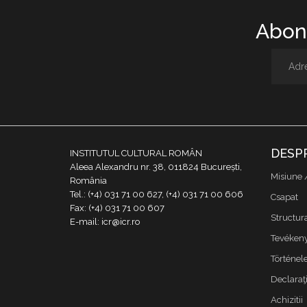
Abone
DESP
INSTITUTUL CULTURAL ROMÂN
Aleea Alexandru nr. 38, 011824 București,
Misiune 
România
Tel.: (+4) 031 71 00 627, (+4) 031 71 00 606
Csapat
Fax: (+4) 031 71 00 607
Structur
E-mail: icr@icr.ro
Tevékeny
Történe
Declaraţi
Achizitii