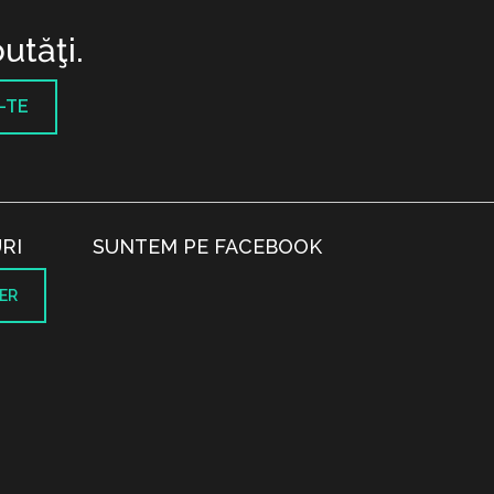
utăţi.
-TE
RI
SUNTEM PE FACEBOOK
ER