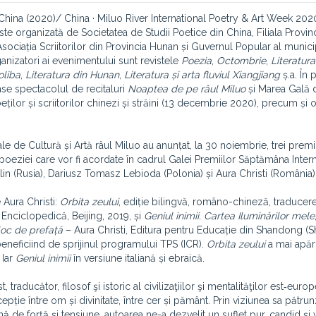
 China (2020)/ China · Miluo River International Poetry & Art Week 202
te organizată de Societatea de Studii Poetice din China, Filiala Provin
Asociația Scriitorilor din Provincia Hunan și Guvernul Popular al munici
anizatori ai evenimentului sunt revistele
Poezia
,
Octombrie
,
Literatura
oliba
,
Literatura din Hunan
,
Literatura și arta fluviul Xiangjiang
ș.a. În
nse spectacolul de recitaluri
Noaptea de pe râul Miluo
și Marea Gală 
lor și scriitorilor chinezi și străini (13 decembrie 2020), precum și o
le de Cultură și Artă râul Miluo au anunțat, la 30 noiembrie, trei premi
poeziei care vor fi acordate în cadrul Galei Premiilor Săptămâna Inter
lin (Rusia), Dariusz Tomasz Lebioda (Polonia) și Aura Christi (România)
 Aura Christi:
Orbita zeului
, ediție bilingvă, româno-chineză, traducere
Enciclopedică, Beijing, 2019, și
Geniul inimii. Cartea Iluminărilor mele
 loc de prefață
– Aura Christi, Editura pentru Educație din Shandong 
eneficiind de sprijinul programului TPS (ICR).
Orbita zeului
a mai apăru
 Iar
Geniul inimii
în versiune italiană și ebraică.
 traducător, filosof şi istoric al civilizaţiilor şi men­talităţilor est‑euro
pție între om și divinitate, între cer și pământ. Prin viziunea sa pătru
ă de forță și tensiune, autoarea ne-a dezvelit un suflet pur, candid și v