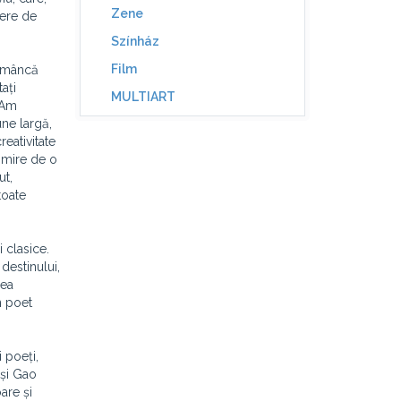
Zene
iere de
Színház
Film
româncă
ați
MULTIART
. Am
une largă,
reativitate
rimire de o
ut,
toate
 clasice.
 destinului,
mea
n poet
i poeți,
 și Gao
are și