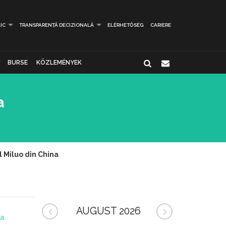
IC
TRANSPARENȚĂ DECIZIONALĂ
ELÉRHETŐSÉG
CARIERE
BURSE
KÖZLEMÉNYEK
a
l Miluo din China
AUGUST 2026
na