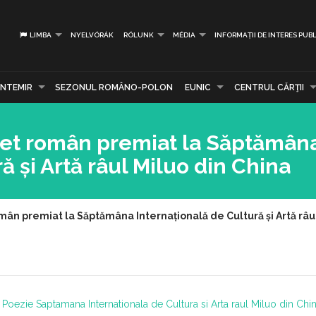
LIMBA
NYELVÓRÁK
RÓLUNK
MÉDIA
INFORMAȚII DE INTERES PUBL
NTEMIR
SEZONUL ROMÂNO-POLON
EUNIC
CENTRUL CĂRŢII
poet român premiat la Săptămân
ă și Artă râul Miluo din China
omân premiat la Săptămâna Internațională de Cultură și Artă râu
 Poezie
Saptamana Internationala de Cultura si Arta raul Miluo din Chi