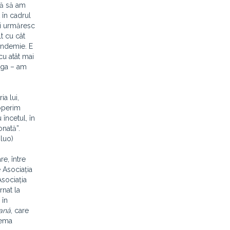
tă să am
 în cadrul
-i urmăresc
t cu cât
andemie. E
cu atât mai
laga – am
a lui,
coperim
încetul, în
onată”.
iluo)
re, între
 Asociația
Asociația
rnat la
 în
ană
, care
Tema