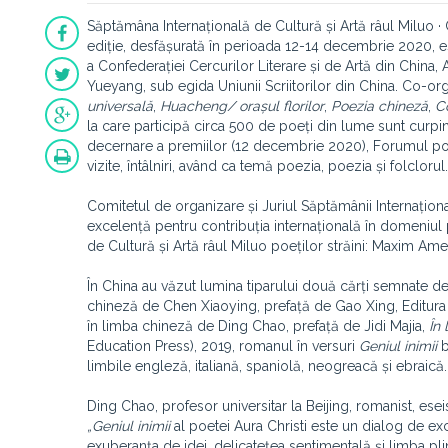
Săptămâna Internațională de Cultură și Artă râul Miluo ·
ediție, desfășurată în perioada 12-14 decembrie 2020, es
a Confederației Cercurilor Literare și de Artă din China, 
Yueyang, sub egida Uniunii Scriitorilor din China. Co-org
universală
,
Huacheng/ orașul florilor
,
Poezia chineză
,
C
la care participă circa 500 de poeți din lume sunt curpi
decernare a premiilor (12 decembrie 2020), Forumul poeți
vizite, întâlniri, având ca temă poezia, poezia și folclorul.
Comitetul de organizare și Juriul Săptămânii Internaționa
excelență pentru contribuția internațională în domeniul 
de Cultură și Artă râul Miluo poeților străini: Maxim Ame
În China au văzut lumina tiparului două cărți semnate de
chineză de Chen Xiaoying, prefață de Gao Xing, Editura 
în limba chineză de Ding Chao, prefață de Jidi Majia,
În
Education Press), 2019, romanul în versuri
Geniul inimii
b
limbile engleză, italiană, spaniolă, neogreacă și ebraică.
Ding Chao, profesor universitar la Beijing, romanist, eseist,
„Geniul inimii
al poetei Aura Christi este un dialog de exce
exuberanța de idei, delicatețea sentimentală și limba plin