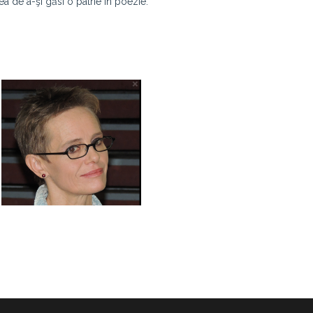
ea de a-şi găsi o patrie în poezie.