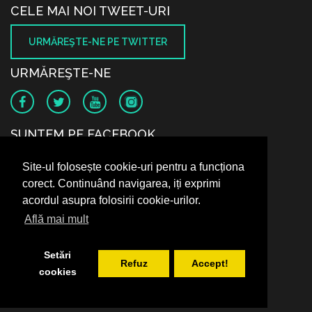
CELE MAI NOI TWEET-URI
URMĂREŞTE-NE PE TWITTER
URMĂREŞTE-NE
SUNTEM PE FACEBOOK
Site-ul folosește cookie-uri pentru a funcționa
corect. Continuând navigarea, iți exprimi
acordul asupra folosirii cookie-urilor.
Află mai mult
Setări
Refuz
Accept!
cookies