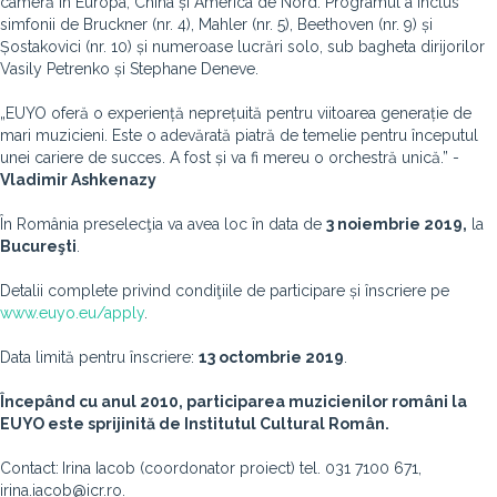
cameră în Europa, China și America de Nord. Programul a inclus
simfonii de Bruckner (nr. 4), Mahler (nr. 5), Beethoven (nr. 9) și
Șostakovici (nr. 10) și numeroase lucrări solo, sub bagheta dirijorilor
Vasily Petrenko și Stephane Deneve.
„EUYO oferă o experiență neprețuită pentru viitoarea generație de
mari muzicieni. Este o adevărată piatră de temelie pentru începutul
unei cariere de succes. A fost și va fi mereu o orchestră unică.” -
Vladimir Ashkenazy
În România preselecţia va avea loc în data de
3 noiembrie 2019,
la
Bucureşti
.
Detalii complete privind condiţiile de participare și înscriere pe
www.euyo.eu/apply
.
Data limită pentru înscriere:
13 octombrie 2019
.
Începând cu anul 2010, participarea muzicienilor români la
EUYO este sprijinită de Institutul Cultural Român.
Contact:
Irina Iacob (coordonator proiect) tel. 031 7100 671,
irina.iacob@icr.ro.