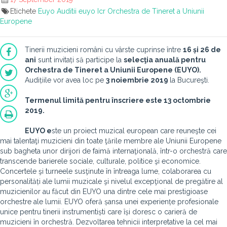
Etichete
Euyo
Auditii euyo
Icr
Orchestra de Tineret a Uniunii
Europene
Tinerii muzicieni români cu vârste cuprinse între
16 și 26 de
ani
sunt invitați să participe la
selecţia anuală pentru
Orchestra de Tineret a Uniunii Europene (EUYO).
Audițiile vor avea loc pe
3 noiembrie 2019
la Bucureşti.
Termenul limită pentru înscriere este 13 octombrie
2019.
EUYO e
ste un proiect muzical european care reuneşte cei
mai talentaţi muzicieni din toate ţările membre ale Uniunii Europene
sub bagheta unor dirijori de faimă internaţională, într-o orchestră care
transcende barierele sociale, culturale, politice şi economice.
Concertele şi turneele susţinute în întreaga lume, colaborarea cu
personalități ale lumii muzicale şi nivelul excepţional de pregătire al
muzicienilor au făcut din EUYO una dintre cele mai prestigioase
orchestre ale lumii. EUYO oferă șansa unei experiențe profesionale
unice pentru tinerii instrumentiști care își doresc o carieră de
muzicieni în orchestră. Dezvoltarea tehnicii interpretative la cel mai