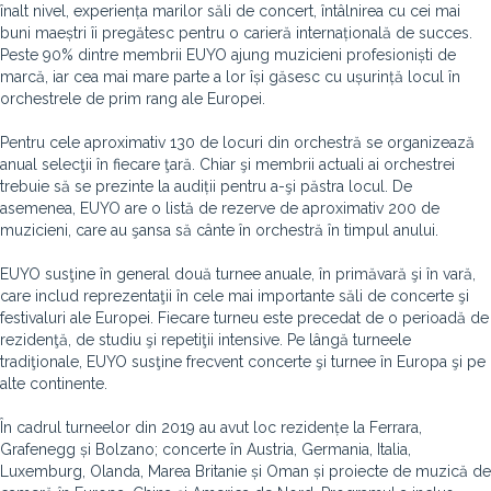
înalt nivel, experiența marilor săli de concert, întâlnirea cu cei mai
buni maeștri îi pregătesc pentru o carieră internațională de succes.
Peste 90% dintre membrii EUYO ajung muzicieni profesioniști de
marcă, iar cea mai mare parte a lor își găsesc cu ușurință locul în
orchestrele de prim rang ale Europei.
Pentru cele aproximativ 130 de locuri din orchestră se organizează
anual selecţii în fiecare ţară. Chiar şi membrii actuali ai orchestrei
trebuie să se prezinte la audiții pentru a-şi păstra locul. De
asemenea, EUYO are o listă de rezerve de aproximativ 200 de
muzicieni, care au şansa să cânte în orchestră în timpul anului.
EUYO susţine în general două turnee anuale, în primăvară şi în vară,
care includ reprezentaţii în cele mai importante săli de concerte şi
festivaluri ale Europei. Fiecare turneu este precedat de o perioadă de
rezidenţă, de studiu şi repetiţii intensive. Pe lângă turneele
tradiţionale, EUYO susţine frecvent concerte şi turnee în Europa şi pe
alte continente.
În cadrul turneelor din 2019 au avut loc rezidențe la Ferrara,
Grafenegg și Bolzano; concerte în Austria, Germania, Italia,
Luxemburg, Olanda, Marea Britanie și Oman și proiecte de muzică de