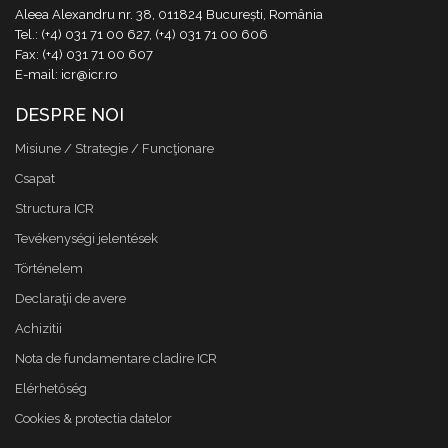
Aleea Alexandru nr. 38, 011824 București, România
Tel.: (+4) 031 71 00 627, (+4) 031 71 00 606
Fax: (+4) 031 71 00 607
E-mail: icr@icr.ro
DESPRE NOI
Misiune / Strategie / Funcţionare
Csapat
Structura ICR
Tevékenységi jelentések
Történelem
Declaraţii de avere
Achizitii
Nota de fundamentare cladire ICR
Elérhetőség
Cookies & protectia datelor