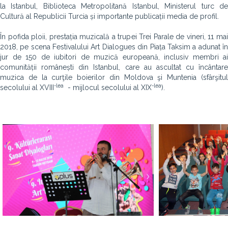
la Istanbul, Biblioteca Metropolitană Istanbul, Ministerul turc de
Cultură al Republicii Turcia și importante publicații media de profil.
În pofida ploii, prestația muzicală a trupei Trei Parale de vineri, 11 mai
2018, pe scena Festivalului Art Dialogues din Piața Taksim a adunat în
jur de 150 de iubitori de muzică europeană, inclusiv membri ai
comunității românești din Istanbul, care au ascultat cu încântare
muzica de la curţile boierilor din Moldova şi Muntenia (sfârşitul
-lea
-lea
secolului al XVIII
- mijlocul secolului al XIX
).