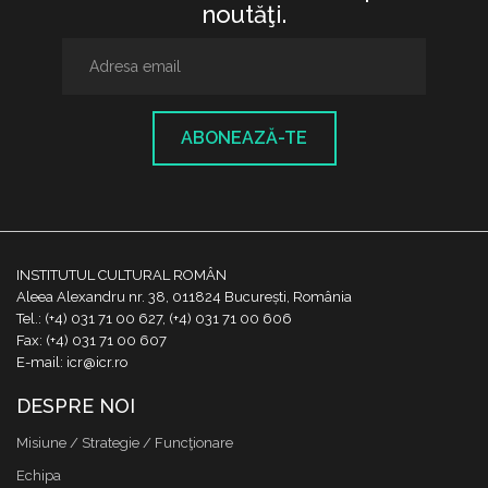
noutăţi.
ABONEAZĂ-TE
INSTITUTUL CULTURAL ROMÂN
Aleea Alexandru nr. 38, 011824 București, România
Tel.: (+4) 031 71 00 627, (+4) 031 71 00 606
Fax: (+4) 031 71 00 607
E-mail: icr@icr.ro
DESPRE NOI
Misiune / Strategie / Funcţionare
Echipa