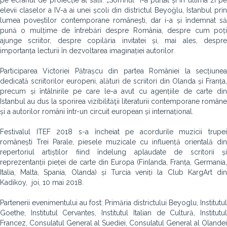
pe ecranul de proiecție al sălii. „Somnul” i-a purtat și în ultima zi pe
elevii claselor a IV-a ai unei școli din districtul Beyoğlu, Istanbul prin
lumea poveștilor contemporane românești, dar i-a și îndemnat să
pună o mulțime de întrebări despre România, despre cum poți
ajunge scriitor, despre copilăria invitatei și, mai ales, despre
importanța lecturii în dezvoltarea imaginației autorilor.
Participarea Victoriei Pătrașcu din partea României la secțiunea
dedicată scriitorilor europeni, alături de scriitori din Olanda și Franța,
precum și întâlnirile pe care le-a avut cu agențiile de carte din
Istanbul au dus la sporirea vizibilităţii literaturii contemporane române
și a autorilor români într-un circuit european și internațional.
Festivalul ITEF 2018 s-a încheiat pe acordurile muzicii trupei
românești Trei Parale, piesele muzicale cu influență orientală din
repertoriul artiștilor fiind îndelung aplaudate de scritorii și
reprezentanții pieței de carte din Europa (Finlanda, Franța, Germania,
Italia, Malta, Spania, Olanda) și Turcia veniți la Club KargArt din
Kadikoy, joi, 10 mai 2018.
Partenerii evenimentului au fost: Primăria districtului Beyoglu, Institutul
Goethe, Institutul Cervantes, Institutul Italian de Cultură, Institutul
Francez, Consulatul General al Suediei, Consulatul General al Olandei