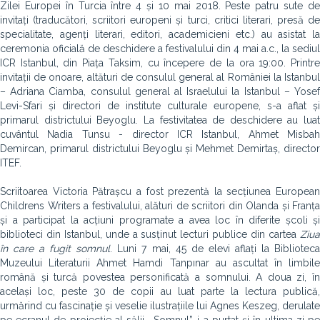
Zilei Europei în Turcia între 4 și 10 mai 2018. Peste patru sute de
invitați (traducători, scriitori europeni și turci, critici literari, presă de
specialitate, agenți literari, editori, academicieni etc.) au asistat la
ceremonia oficială de deschidere a festivalului din 4 mai a.c., la sediul
ICR Istanbul, din Piața Taksim, cu începere de la ora 19:00. Printre
invitații de onoare, altături de consulul general al României la Istanbul
– Adriana Ciamba, consulul general al Israelului la Istanbul – Yosef
Levi-Sfari și directori de institute culturale europene, s-a aflat și
primarul districtului Beyoglu. La festivitatea de deschidere au luat
cuvântul Nadia Tunsu - director ICR Istanbul, Ahmet Misbah
Demircan, primarul districtului Beyoglu și Mehmet Demirtaș, director
ITEF.
Scriitoarea Victoria Pătrașcu a fost prezentă la secțiunea European
Childrens Writers a festivalului, alături de scriitori din Olanda și Franța
și a participat la acțiuni programate a avea loc în diferite școli și
biblioteci din Istanbul, unde a susținut lecturi publice din cartea
Ziua
în care a fugit somnul
. Luni 7 mai, 45 de elevi aflați la Bibliotec
Muzeului Literaturii Ahmet Hamdi Tanpınar au ascultat în limbile
română și turcă povestea personificată a somnului. A doua zi, în
același loc, peste 30 de copii au luat parte la lectura publică,
urmărind cu fascinație și veselie ilustrațiile lui Agnes Keszeg, derulate