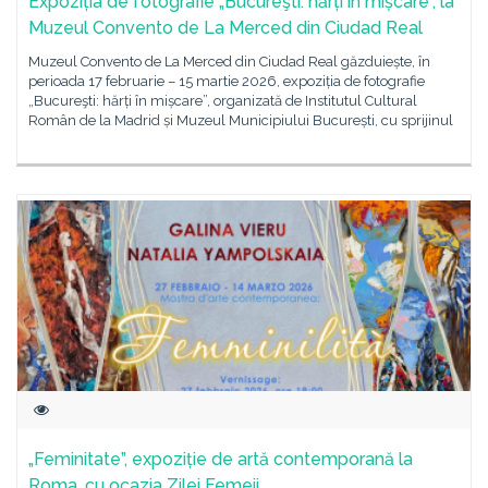
Expoziția de fotografie „Bucureşti: hărți în mișcare”, la
Muzeul Convento de La Merced din Ciudad Real
Muzeul Convento de La Merced din Ciudad Real găzduiește, în
perioada 17 februarie – 15 martie 2026, expoziția de fotografie
„Bucureşti: hărți în mișcare”, organizată de Institutul Cultural
Român de la Madrid și Muzeul Municipiului București, cu sprijinul
„Feminitate”, expoziție de artă contemporană la
Roma, cu ocazia Zilei Femeii