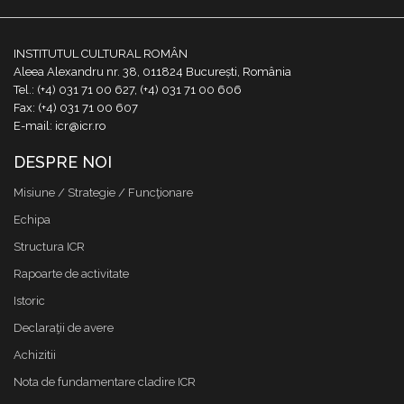
INSTITUTUL CULTURAL ROMÂN
Aleea Alexandru nr. 38, 011824 București, România
Tel.: (+4) 031 71 00 627, (+4) 031 71 00 606
Fax: (+4) 031 71 00 607
E-mail: icr@icr.ro
DESPRE NOI
Misiune / Strategie / Funcţionare
Echipa
Structura ICR
Rapoarte de activitate
Istoric
Declaraţii de avere
Achizitii
Nota de fundamentare cladire ICR