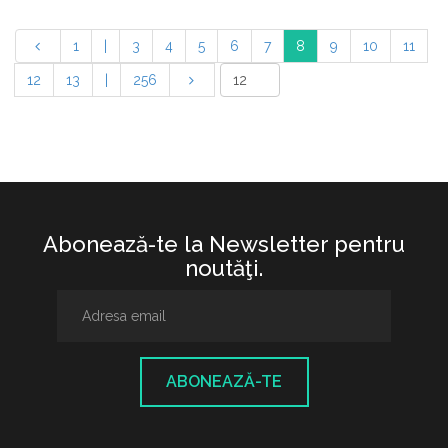
1
|
3
4
5
6
7
8
9
10
11
12
13
|
256
Abonează-te la Newsletter pentru
noutăţi.
ABONEAZĂ-TE