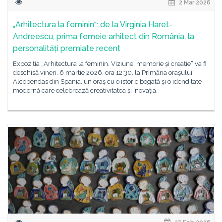
2 Mar 2026
„Arhitectura la feminin“: de la Virginia Haret-
Andreescu, prima femeie arhitect din România, la
personalități premiate recent
Expoziția „Arhitectura la feminin. Viziune, memorie și creație“ va fi
deschisă vineri, 6 martie 2026, ora 12:30, la Primăria orașului
Alcobendas din Spania, un oraș cu o istorie bogată și o idenditate
modernă care celebrează creativitatea și inovația,