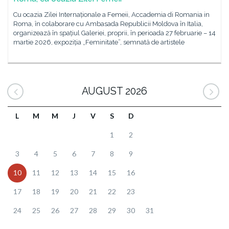
Cu ocazia Zilei Internaționale a Femeii, Accademia di Romania in
Roma, în colaborare cu Ambasada Republicii Moldova în Italia,
organizează în spațiul Galeriei, proprii, în perioada 27 februarie – 14
martie 2026, expoziția „Feminitate”, semnată de artistele
AUGUST 2026
L
M
M
J
V
S
D
1
2
3
4
5
6
7
8
9
10
11
12
13
14
15
16
17
18
19
20
21
22
23
24
25
26
27
28
29
30
31