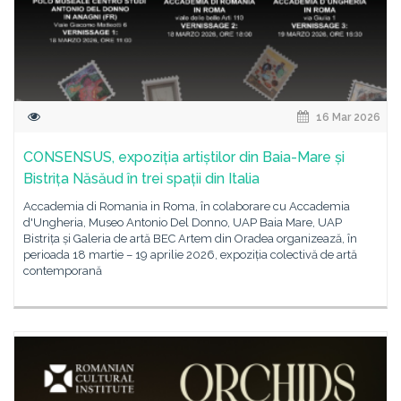
16 Mar 2026
CONSENSUS, expoziția artiștilor din Baia-Mare și
Bistrița Năsăud în trei spații din Italia
Accademia di Romania in Roma, în colaborare cu Accademia
d'Ungheria, Museo Antonio Del Donno, UAP Baia Mare, UAP
Bistrița și Galeria de artă BEC Artem din Oradea organizează, în
perioada 18 martie – 19 aprilie 2026, expoziția colectivă de artă
contemporană