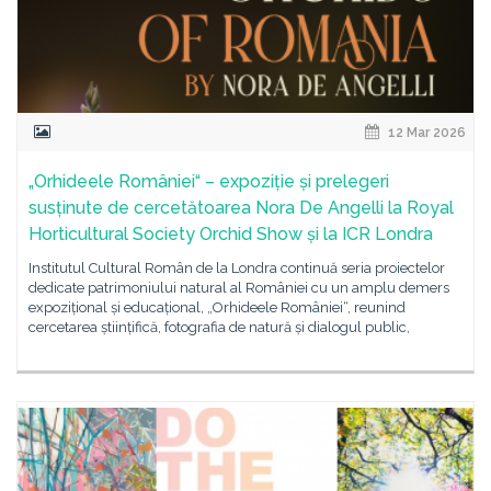
12 Mar 2026
„Orhideele României“ – expoziție și prelegeri
susținute de cercetătoarea Nora De Angelli la Royal
Horticultural Society Orchid Show și la ICR Londra
Institutul Cultural Român de la Londra continuă seria proiectelor
dedicate patrimoniului natural al României cu un amplu demers
expozițional și educațional, „Orhideele României“, reunind
cercetarea științifică, fotografia de natură și dialogul public,