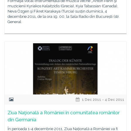
Formaţia vocal-instrumentală de muzică veche „Anton Pann şi
muzicienii Kyriakos Kalaitzidis (Grecia), Kyia Tabassian (Canada),
Neva Özgen şi Fikret Karakaya (Turcia) susțin duminică, 4
decembrie 2011, de la ora 19. 00, la Sala Radio din București (str.
General
1 Dec 2011 - 4 Dec 2011
Ziua Naţională a României în comunitatea românilor
din Germania
În perioada 1-4 decembrie 2011, Ziua Națională a României va fi