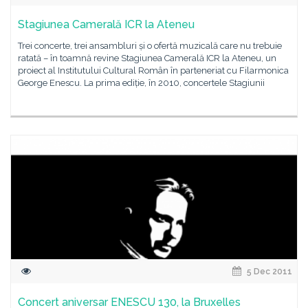
Stagiunea Camerală ICR la Ateneu
Trei concerte, trei ansambluri și o ofertă muzicală care nu trebuie
ratată – în toamnă revine Stagiunea Camerală ICR la Ateneu, un
proiect al Institutului Cultural Român în parteneriat cu Filarmonica
George Enescu. La prima ediție, în 2010, concertele Stagiunii
5 Dec 2011
Concert aniversar ENESCU 130, la Bruxelles