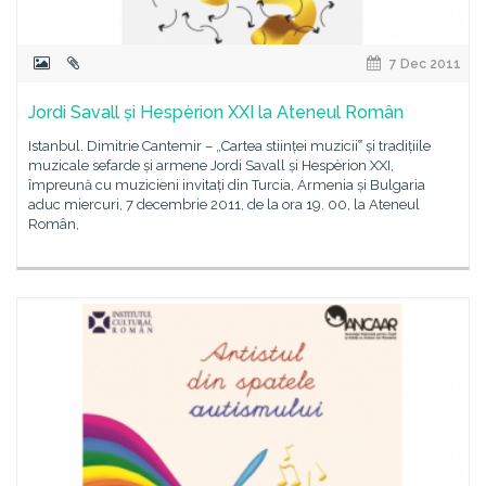
7 Dec 2011
Jordi Savall și Hespèrion XXI la Ateneul Român
Istanbul. Dimitrie Cantemir – „Cartea stiinței muzicii‟ și tradițiile
muzicale sefarde și armene Jordi Savall și Hespèrion XXI,
împreună cu muzicieni invitați din Turcia, Armenia și Bulgaria
aduc miercuri, 7 decembrie 2011, de la ora 19. 00, la Ateneul
Român,