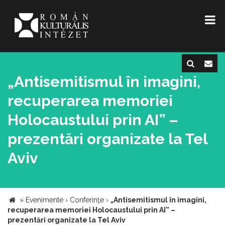
„Antisemitismul în imagini,
recuperarea memoriei
Holocaustului prin AI” –
prezentări organizate la Tel
Aviv
»
Evenimente
›
Conferinţe
›
„Antisemitismul în imagini,
recuperarea memoriei Holocaustului prin AI” –
prezentări organizate la Tel Aviv