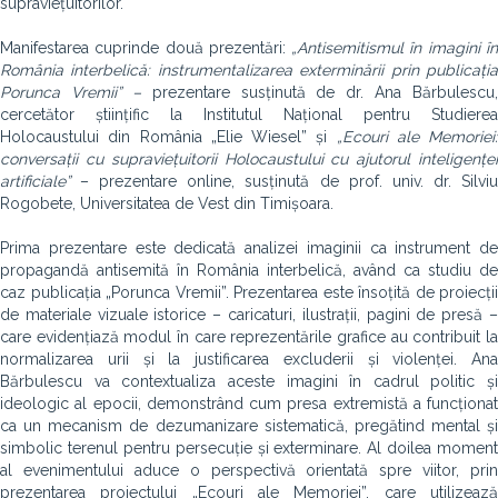
supraviețuitorilor.
Manifestarea cuprinde două prezentări:
„Antisemitismul în imagini î
România interbelică: instrumentalizarea exterminării prin publicația
Porunca Vremii” –
prezentare
susținută de dr. Ana Bărbulescu,
cercetător științific la Institutul Național pentru Studierea
Holocaustului din România „Elie Wiesel” și
„Ecouri ale Memoriei:
conversații cu supraviețuitorii Holocaustului cu ajutorul inteligenței
artificiale”
– prezentare online, susținută de prof. univ. dr. Silviu
Rogobete, Universitatea de Vest din Timișoara.
Prima prezentare este dedicată analizei imaginii ca instrument de
propagandă antisemită în România interbelică, având ca studiu de
caz publicația „Porunca Vremii”. Prezentarea este însoțită de proiecții
de materiale vizuale istorice – caricaturi, ilustrații, pagini de presă –
care evidențiază modul în care reprezentările grafice au contribuit la
normalizarea urii și la justificarea excluderii și violenței. Ana
Bărbulescu va contextualiza aceste imagini în cadrul politic și
ideologic al epocii, demonstrând cum presa extremistă a funcționat
ca un mecanism de dezumanizare sistematică, pregătind mental și
simbolic terenul pentru persecuție și exterminare. Al doilea moment
al evenimentului aduce o perspectivă orientată spre viitor, prin
prezentarea proiectului „Ecouri ale Memoriei”, care utilizează