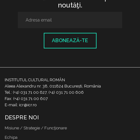
noutăţi.
ABONEAZĂ-TE
INSTITUTUL CULTURAL ROMÂN
Aleea Alexandru nr. 38, 011824 București, România
Tel.: (+4) 031 71 00 627, (+4) 031 71 00 606
Fax: (+4) 031 71 00 607
E-mail: icr@icr.ro
DESPRE NOI
Misiune / Strategie / Funcţionare
Echipa