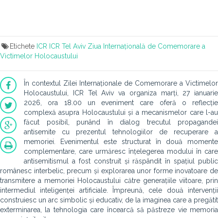
Etichete
ICR
ICR Tel Aviv
Ziua Internațională de Comemorare a
Victimelor Holocaustului
În contextul Zilei Internaționale de Comemorare a Victimelor
Holocaustului, ICR Tel Aviv va organiza marți, 27 ianuarie
2026, ora 18.00 un eveniment care oferă o reflecție
complexă asupra Holocaustului și a mecanismelor care l-au
făcut posibil, punând în dialog trecutul propagandei
antisemite cu prezentul tehnologiilor de recuperare a
memoriei. Evenimentul este structurat în două momente
complementare, care urmăresc înțelegerea modului în care
antisemitismul a fost construit și răspândit în spațiul public
românesc interbelic, precum și explorarea unor forme inovatoare de
transmitere a memoriei Holocaustului către generațiile viitoare, prin
intermediul inteligenței artificiale. Împreună, cele două intervenții
construiesc un arc simbolic și educativ, de la imaginea care a pregătit
exterminarea, la tehnologia care încearcă să păstreze vie memoria