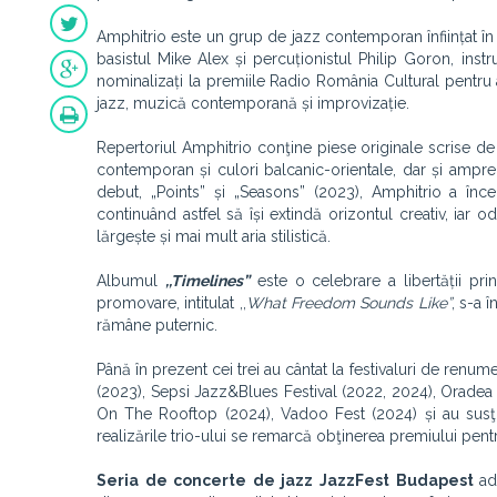
Amphitrio este un grup de jazz contemporan înființat în
basistul Mike Alex și percuționistul Philip Goron, instr
nominalizați la premiile Radio România Cultural pentru 
jazz, muzică contemporană și improvizație.
Repertoriul Amphitrio conţine piese originale scrise de
contemporan și culori balcanic-orientale, dar și ampr
debut, „Points” și „Seasons” (2023), Amphitrio a în
continuând astfel să își extindă orizontul creativ, iar o
lărgește și mai mult aria stilistică.
Albumul
,,Timelines”
este o celebrare a libertății pr
promovare, intitulat ,,
What Freedom Sounds Like”
, s-a 
rămâne puternic.
Până în prezent cei trei au cântat la festivaluri de ren
(2023), Sepsi Jazz&Blues Festival (2022, 2024), Oradea 
On The Rooftop (2024), Vadoo Fest (2024) și au susţinu
realizările trio-ului se remarcă obţinerea premiului pe
Seria de concerte de jazz JazzFest Budapest
ad