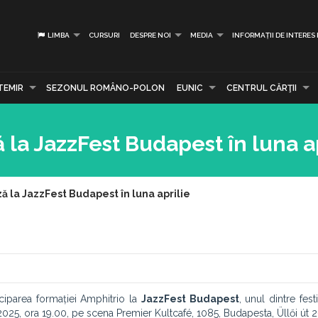
LIMBA
CURSURI
DESPRE NOI
MEDIA
INFORMAȚII DE INTERES
TEMIR
SEZONUL ROMÂNO-POLON
EUNIC
CENTRUL CĂRŢII
a JazzFest Budapest în luna ap
 la JazzFest Budapest în luna aprilie
iciparea formației Amphitrio la
JazzFest Budapest
, unul dintre fest
 2025, ora 19.00, pe scena Premier Kultcafé, 1085, Budapesta, Üllői út 2