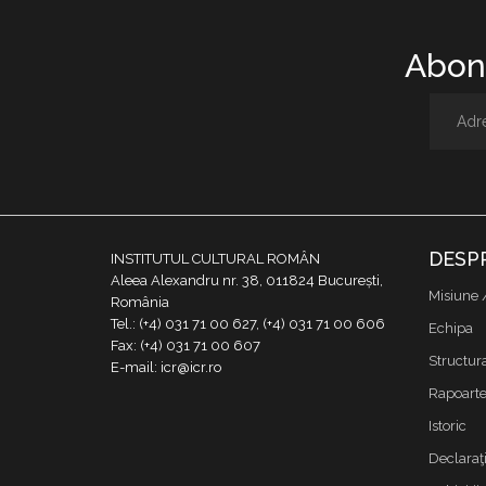
Abone
DESP
INSTITUTUL CULTURAL ROMÂN
Aleea Alexandru nr. 38, 011824 București,
Misiune 
România
Tel.: (+4) 031 71 00 627, (+4) 031 71 00 606
Echipa
Fax: (+4) 031 71 00 607
Structur
E-mail: icr@icr.ro
Rapoarte 
Istoric
Declaraţi