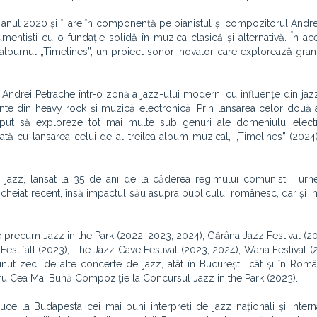
 anul 2020 și îi are în componență pe pianistul și compozitorul Andre
umentiști cu o fundație solidă în muzica clasică și alternativă. În ac
albumul „Timelines”, un proiect sonor inovator care explorează grani
 Andrei Petrache într-o zonă a jazz-ului modern, cu influențe din jaz
ente din heavy rock și muzică electronică. Prin lansarea celor dou
ceput să exploreze tot mai multe sub genuri ale domeniului elect
dată cu lansarea celui de-al treilea album muzical, „Timelines” (2024), 
in jazz, lansat la 35 de ani de la căderea regimului comunist. Tur
încheiat recent, însă impactul său asupra publicului românesc, dar și in
ume precum Jazz in the Park (2022, 2023, 2024), Gărâna Jazz Festival (2
Festifall (2023), The Jazz Cave Festival (2023, 2024), Waha Festival (
t zeci de alte concerte de jazz, atât în București, cât și în Român
ntru Cea Mai Bună Compoziţie la Concursul Jazz in the Park (2023).
uce la Budapesta cei mai buni interpreți de jazz naționali și intern