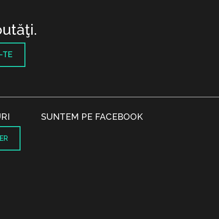
utăţi.
-TE
RI
SUNTEM PE FACEBOOK
ER