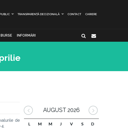
 PUBLIC
TRANSPARENȚĂ DECIZIONALĂ
CONTACT
CARIERE
BURSE
INFORMĂRI
rilie
AUGUST 2026
ivalurile de
L
M
M
J
V
S
D
-4.