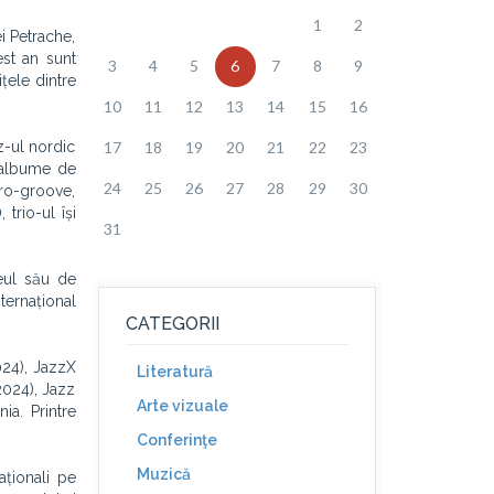
1
2
i Petrache,
est an sunt
3
4
5
6
7
8
9
țele dintre
10
11
12
13
14
15
16
z-ul nordic
17
18
19
20
21
22
23
ă albume de
24
25
26
27
28
29
30
ro-groove,
trio-ul își
31
neul său de
ternațional
CATEGORII
024), JazzX
Literatură
2024), Jazz
Arte vizuale
ia. Printre
Conferinţe
Muzică
aționali pe