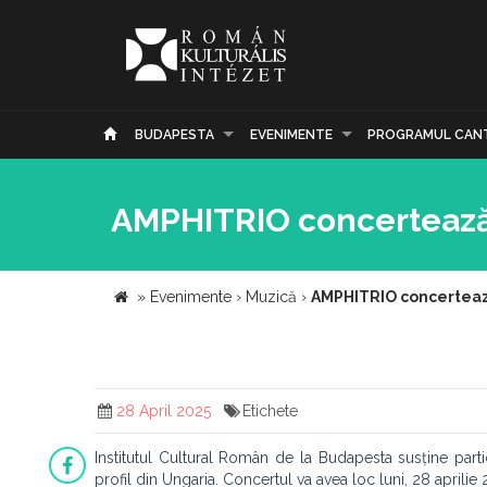
BUDAPESTA
EVENIMENTE
PROGRAMUL CAN
AMPHITRIO concertează l
»
Evenimente
›
Muzică
›
AMPHITRIO concertează
28 April 2025
Etichete
Institutul Cultural Român de la Budapesta susține part
profil din Ungaria. Concertul va avea loc luni, 28 aprilie