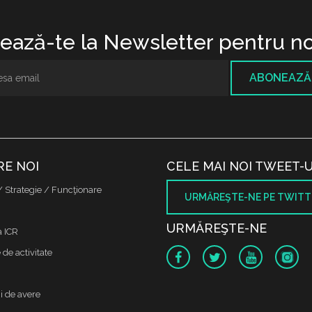
ază-te la Newsletter pentru no
ABONEAZĂ
RE NOI
CELE MAI NOI TWEET-U
/ Strategie / Funcţionare
URMĂREŞTE-NE PE TWITT
URMĂREŞTE-NE
a ICR
de activitate
i de avere