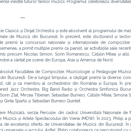
iențe inedite tuturor fanilor muzicii. Programul celebrează diversitatea
***
 Clasică și Dirijat Orchestră și este absolvent al programului de maste
onale de Muzică din București. În prezent, este doctorand și lector
 de premii la concursuri naționale și internaționale de compoziție
emenea, a primit multiple premii ca pianist, iar activitățile sale recen
umiți precum Nicolas Simion, Sorin Romanescu, Cătălin Milea și alții
Andrei a cântat pe scene din Europa, Asia și America de Nord.
 absolvit Facultatea de Compoziție, Muzicologie și Pedagogie Muzica
n București. De-a lungul timpului, a câștigat premii la diverse conc
ist, cât și ca membru al orchestrelor din România și Europa. În pr
st Jazz Orchestra, Big Band Radio și Orchestra Simfonică Bucure
orin Zlat, Mircea Tiberian, Sebastian Burneci, Cătălin Milea, Simona S
și Qinta Spartă și Sebastian Burneci Quintet.
are Muzicală, secția Percuție, din cadrul Universității Naționale de
e Muzică și Artele Spectacolului din Viena (MDW). În 2023, Philip a p
a de excelență oferită de Universitatea de Muzică din București. În 
cii universale și jazzului. Astfel, Philip colaborează ca percuționist cu