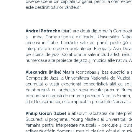
diverse scene din capitala Ungariei, pentru a oferi exper
este destinat tuturor vârstelor.
Andrei Petrache
(pian) are două diplome în Compoziție
și Limbaj Compozițional din cadrul Universității Nați
aceeași instituție. Lucrările sale au primit peste 30
interpretate în orașe importante din Europa și Asia. De as
pe scena de jazz. Colaborările sale includ artiști ren
numeroase alte proiecte de jazz și muzică alternativă. 
Alexandru (Mike) Marin
(contrabas și bas electric) a
Compoziție Jazz la Universitatea Națională de Muzică di
acumulat o vastă experiență concertistică atât ca sol
colaborează cu orchestre recunoscute precum Buchare
precum și cu artiști de renume precum Nicolas Simion, S
alții. De asemenea, este implicat în proiectele Norzeatic 
Philip Goron (tobe)
a absolvit Facultatea de Interpret
București și programul Young Masters al Universității d
Yamaha pentru interpretare muzicală - percuție și burs
activează atât în domeniul muzicii clasice, cât și al muzi