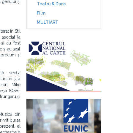
 genului și
Teatru & Dans
Film
MULTIART
rat în Stil
 asociat la
 și au fost
te s-au axat
, precum și
lă - secția
ursuri și a
ezent, Mike
ști (OSB),
trungaru și
 Muzică din
rimit bursa
prezent, el
 orchestrele