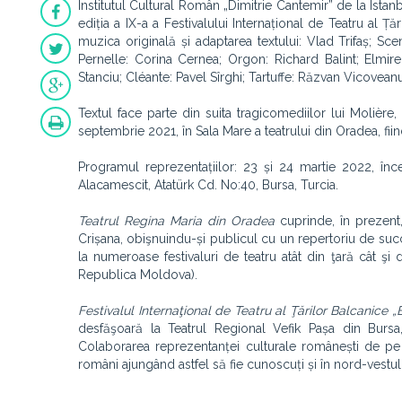
Institutul Cultural Român „Dimitrie Cantemir” de la Istan
ediția a IX-a a Festivalului Internațional de Teatru al Ță
muzica originală și adaptarea textului: Vlad Trifaș; S
Pernelle: Corina Cernea; Orgon: Richard Balint; Elmir
Stanciu; Cléante: Pavel Sîrghi; Tartuffe: Răzvan Vicove
Textul face parte din suita tragicomediilor lui Molièr
septembrie 2021, în Sala Mare a teatrului din Oradea, fii
Programul reprezentațiilor: 23 și 24 martie 2022, în
Alacamescit, Atatürk Cd. No:40, Bursa, Turcia.
Teatrul Regina Maria din Oradea
cuprinde, în prezent,
Crișana, obişnuindu-și publicul cu un repertoriu de suc
la numeroase festivaluri de teatru atât din ţară cât şi d
Republica Moldova).
Festivalul Internaţional de Teatru al Ţărilor Balcanice 
desfăşoară la Teatrul Regional Vefik Pașa din Bursa
Colaborarea reprezentanței culturale românești de pe B
români ajungând astfel să fie cunoscuți și în nord-vestul