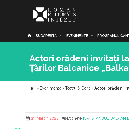
BUDAPESTA
EVENIMENTE
PROGRAMUL CAN
Actori orădeni invitați l
Țărilor Balcanice „Balka
»
Evenimente
›
Teatru & Dans
›
Actori orădeni in
23 March 2022
Etichete
ICR
ISTANBUL
BALKAN 