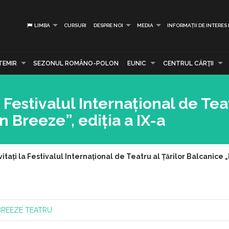
LIMBA
CURSURI
DESPRE NOI
MEDIA
INFORMAȚII DE INTERES
TEMIR
SEZONUL ROMÂNO-POLON
EUNIC
CENTRUL CĂRŢII
a Festivalul Internațional de Tea
n Breeze”, ediția a IX-a
vitați la Festivalul Internațional de Teatru al Țărilor Balcanice 
BREEZE
TEATRU