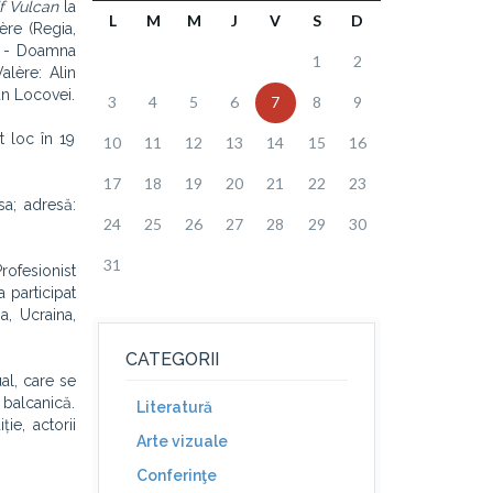
if Vulcan
la
L
M
M
J
V
S
D
ère (Regia,
ia - Doamna
1
2
alère: Alin
an Locovei.
3
4
5
6
7
8
9
t loc în 19
10
11
12
13
14
15
16
17
18
19
20
21
22
23
a; adresă:
24
25
26
27
28
29
30
31
rofesionist
 participat
a, Ucraina,
CATEGORII
al, care se
balcanică.
Literatură
ie, actorii
Arte vizuale
Conferinţe