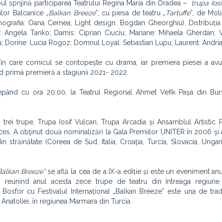
bul sprijină participarea Teatrului Regina Maria din Oradea –
trupa Ios
rilor Balcanice „
Balkan Breeze
”, cu piesa de teatru „
Tartuffe
”, de Moli
cenografia: Oana Cernea; Light design: Bogdan Gheorghiu). Distribuț
e: Angela Tanko; Damis: Ciprian Ciuciu; Mariane: Mihaela Gherdan; V
anu; Dorine: Lucia Rogoz; Domnul Loyal: Sebastian Lupu; Laurent: Andri
e, în care comicul se contopește cu drama, iar premiera piesei a avu
nd prima premieră a stagiunii 2021- 2022.
cepând cu ora 20:00, la Teatrul Regional Ahmet Vefik Pașa din Burs
 trei trupe, Trupa Iosif Vulcan, Trupa Arcadia și Ansamblul Artistic P
ces. A obţinut două nominalizări la Gala Premiilor UNITER în 2006 şi a
in străinătate (Coreea de Sud, Italia, Croaţia, Turcia, Slovacia, Ungari
„Balkan Breeze”
se află la cea de a IX-a ediție și este un eveniment anu
, reunind anul acesta zece trupe de teatru din întreaga regiune 
osfor cu Festivalul Internațional „Balkan Breeze” este una de tradiț
 Anatoliei, în regiunea Marmara din Turcia.