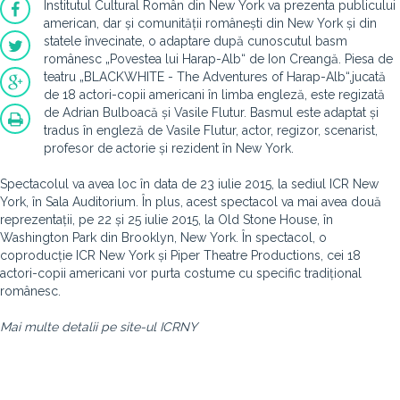
Institutul Cultural Român din New York va prezenta publicului
american, dar și comunității românești din New York și din
statele învecinate, o adaptare după cunoscutul basm
românesc „Povestea lui Harap-Alb“ de Ion Creangă. Piesa de
teatru „BLACKWHITE - The Adventures of Harap-Alb“,jucată
de 18 actori-copii americani în limba engleză, este regizată
de Adrian Bulboacă și Vasile Flutur. Basmul este adaptat și
tradus în engleză de Vasile Flutur, actor, regizor, scenarist,
profesor de actorie și rezident în New York.
Spectacolul va avea loc în data de 23 iulie 2015, la sediul ICR New
York, în Sala Auditorium. În plus, acest spectacol va mai avea două
reprezentații, pe 22 și 25 iulie 2015, la Old Stone House, în
Washington Park din Brooklyn, New York. În spectacol, o
coproducție ICR New York și Piper Theatre Productions, cei 18
actori-copii americani vor purta costume cu specific tradițional
românesc.
Mai multe detalii pe site-ul ICRNY