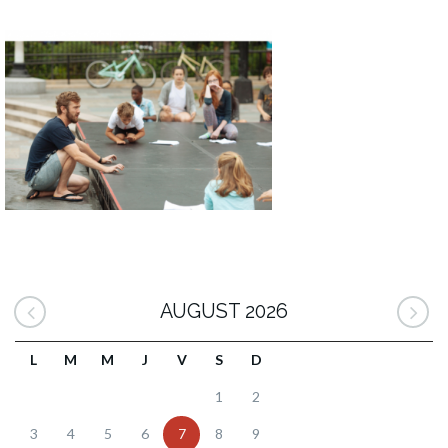
AUGUST 2026
L
M
M
J
V
S
D
1
2
3
4
5
6
7
8
9