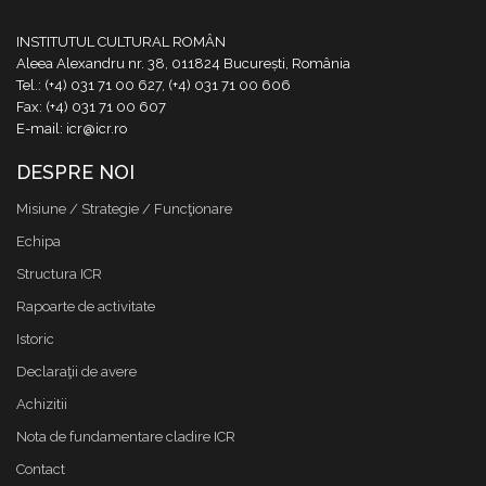
INSTITUTUL CULTURAL ROMÂN
Aleea Alexandru nr. 38, 011824 București, România
Tel.: (+4) 031 71 00 627, (+4) 031 71 00 606
Fax: (+4) 031 71 00 607
E-mail: icr@icr.ro
DESPRE NOI
Misiune / Strategie / Funcţionare
Echipa
Structura ICR
Rapoarte de activitate
Istoric
Declaraţii de avere
Achizitii
Nota de fundamentare cladire ICR
Contact