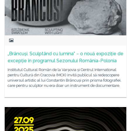
„Brâncuși. Sculptând cu lumina” – o nouă expoziție de
excepție în programul Sezonului România-Polonia
Institutul Cultural Român de la Varșovia și Centrul International
pentru Cultură din Cracovia (MCK) invită publicul să redescopere
universul artistic al lui Constantin Brâncuși prin prisma fotografiei,
care pentru sculptor nu era doar un instrument de documentare,