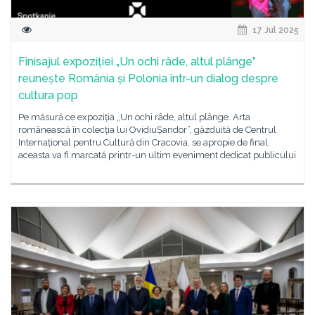
17 Jul 2025
Finisajul expoziției „Un ochi râde, altul plânge”
reunește România și Polonia într-un dialog despre
cultura pop
Pe măsură ce expoziția „Un ochi râde, altul plânge. Arta
românească în colecția lui OvidiuȘandor”, găzduită de Centrul
Internațional pentru Cultură din Cracovia, se apropie de final,
aceasta va fi marcată printr-un ultim eveniment dedicat publicului