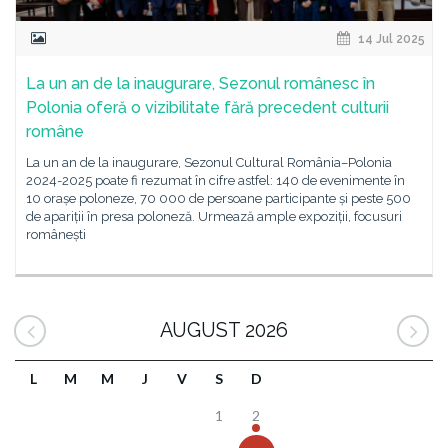
14 Jul 2025
La un an de la inaugurare, Sezonul românesc în
Polonia oferă o vizibilitate fără precedent culturii
române
La un an de la inaugurare, Sezonul Cultural România–Polonia
2024-2025 poate fi rezumat în cifre astfel: 140 de evenimente în
10 orașe poloneze, 70 000 de persoane participante și peste 500
de apariții în presa poloneză. Urmează ample expoziții, focusuri
românești
AUGUST 2026
L
M
M
J
V
S
D
1
2