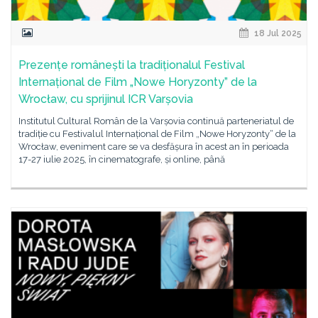
18 Jul 2025
Prezențe românești la tradiționalul Festival
Internațional de Film „Nowe Horyzonty” de la
Wrocław, cu sprijinul ICR Varșovia
Institutul Cultural Român de la Varșovia continuă parteneriatul de
tradiție cu Festivalul Internațional de Film „Nowe Horyzonty“ de la
Wrocław, eveniment care se va desfășura în acest an în perioada
17-27 iulie 2025, în cinematografe, și online, până