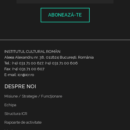
ABONEAZĂ-TE
INSTITUTUL CULTURAL ROMÂN
Aleea Alexandru nr. 38, 011824 București, România
Tel.: (+4) 031 71 00 627, (+4) 031 71 00 606
Fax: (+4) 031 71 00 607
E-mail: icr@icr.ro
DESPRE NOI
Misiune / Strategie / Funcţionare
Echipa
Structura ICR
Rapoarte de activitate