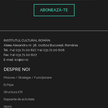
ABONEAZĂ-TE
INSTITUTUL CULTURAL ROMÂN
Aleea Alexandru nr. 38, 011824 București, România
Tel.: (+4) 031 71 00 627, (+4) 031 71 00 606
Fax: (+4) 031 71 00 607
E-mail: icr@icr.ro
DESPRE NOI
Misiune / Strategie / Funcţionare
Echipa
Structura ICR
Rapoarte de activitate
Istoric