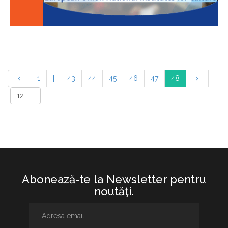
1
|
43
44
45
46
47
48
Abonează-te la Newsletter pentru
noutăţi.