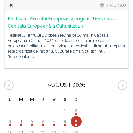
6 May 2022
Festivalul Filmului European ajunge în Timișoara –
Capitala Europeană a Culturii 2023
Festivalul Filmului European revine pe 10 mai în Capitala
Europeană a Culturii 2023, cu o Gală specială timișoreană, în
proaspăt reabilitatul Cinema Victoria. Festivalul Filmului European
este organizat de Institutul Cultural Român, cu sprijinul
Reprezentanței
AUGUST 2026
L
M
M
J
V
S
D
1
2
3
4
5
6
7
8
9
10
11
12
13
14
15
16