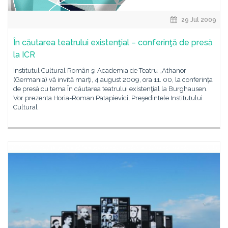
29 Jul 2009
În căutarea teatrului existenţial – conferinţă de presă
la ICR
Institutul Cultural Român şi Academia de Teatru „Athanor
(Germania) vă invită marţi, 4 august 2009, ora 11. 00, la conferinţa
de presă cu tema În căutarea teatrului existenţial la Burghausen.
Vor prezenta Horia-Roman Patapievici, Preşedintele Institutului
Cultural