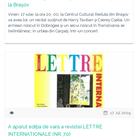
la Braşov
Vineri, 17 iulie, la ora 20. 00, la Centrul Cultural Reduta din Braşov
va avea loc un recital susţinut de Harry Tavitian şi Cserey Csaba. Un
armean născut în Dobrogea şi un secui născut în Transilvania se
(re)întâlnesc, în urbea din Carpaţi, într-un concert
17 Jul 2009
A apărut ediţia de vară a revistei LETTRE
INTERNATIONALE (NR. 70)