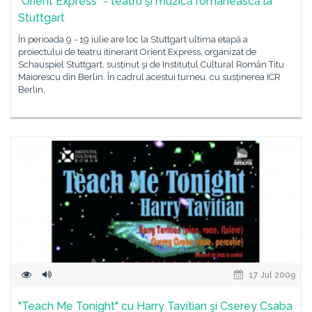
"Orient Express" - teatru şi muzică românească la
Stuttgart
În perioada 9 - 19 iulie are loc la Stuttgart ultima etapă a
proiectului de teatru itinerant Orient Express, organizat de
Schauspiel Stuttgart, susținut şi de Institutul Cultural Român Titu
Maiorescu din Berlin. În cadrul acestui turneu, cu susținerea ICR
Berlin,
17 Jul 2009
"Teach Me Tonight" cu Harry Tavitian şi Cserey Csaba