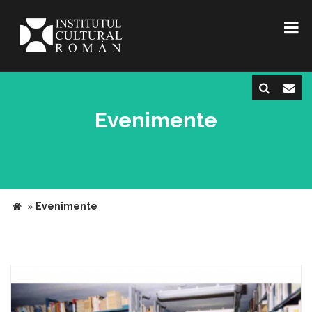
Evenimente
»
Evenimente