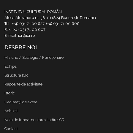
INSTITUTUL CULTURAL ROMÂN
Aleea Alexandru nr. 38, 011824 București, România
Tel.: (+4) 031 71 00 627, (+4) 031 71 00 606
Fax: (+4) 031 71 00 607
E-mail: icr@icr.ro
DESPRE NOI
Misiune / Strategie / Funcţionare
Echipa
Structura ICR
Rapoarte de activitate
Istoric
Declaraţii de avere
Achizitii
Nota de fundamentare cladire ICR
Contact