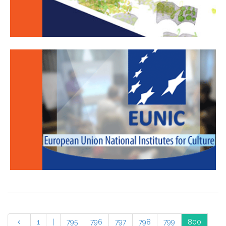
1
|
795
796
797
798
799
800