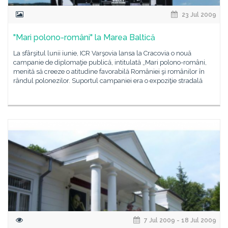
23 Jul 2009
"Mari polono-români" la Marea Baltică
La sfârşitul lunii iunie, ICR Varşovia lansa la Cracovia o nouă
campanie de diplomaţie publică, intitulată „Mari polono-români,
menită să creeze o atitudine favorabilă României şi românilor în
rândul polonezilor. Suportul campaniei era o expoziţie stradală
7 Jul 2009 - 18 Jul 2009