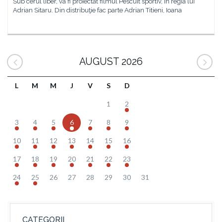
Sub cerul liber, va fi proiectat filmul Pescuit sportiv, în regia lui
Adrian Sitaru. Din distribuţie fac parte Adrian Titieni, Ioana
AUGUST 2026
L
M
M
J
V
S
D
1
2
3
4
5
6
7
8
9
10
11
12
13
14
15
16
17
18
19
20
21
22
23
24
25
26
27
28
29
30
31
CATEGORII