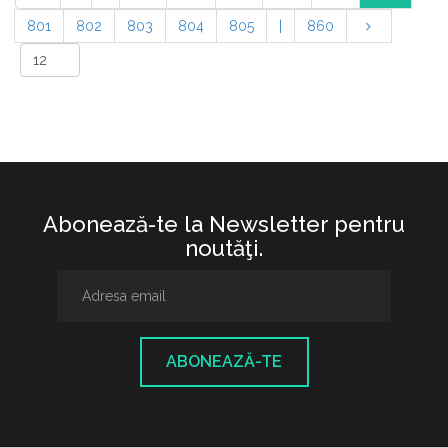
801
802
803
804
805
|
860
Abonează-te la Newsletter pentru
noutăţi.
ABONEAZĂ-TE