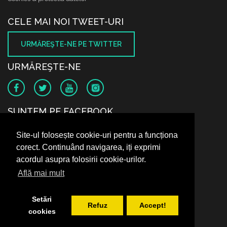
CELE MAI NOI TWEET-URI
URMĂREŞTE-NE PE TWITTER
URMĂREŞTE-NE
SUNTEM PE FACEBOOK
Site-ul folosește cookie-uri pentru a funcționa
corect. Continuând navigarea, iți exprimi
acordul asupra folosirii cookie-urilor.
Află mai mult
Setări
Refuz
Accept!
cookies