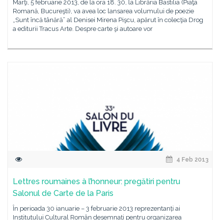
Marţi, 5 februarie 2013, de la ora 18. 30, la Librăria Bastilia (Piaţa
Romană, Bucureşti), va avea loc lansarea volumului de poezie
„Sunt încă tânără” al Denisei Mirena Pişcu, apărut în colecţia Drog
a editurii Tracus Arte. Despre carte şi autoare vor
4 Feb 2013
Lettres roumaines à l’honneur: pregătiri pentru
Salonul de Carte de la Paris
În perioada 30 ianuarie – 3 februarie 2013 reprezentanți ai
Institutului Cultural Român desemnați pentru organizarea