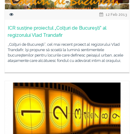
12 Feb 2013
ICR susține proiectul „Colţuri de Bucureşti” al
regizorului Vlad Trandafir
„Colţuri de Bucureşti”, cel mai recent proiect al regizorului Vlad
Trandafir, îşi propune să scoată la lumină sentimentele
bucureştenilor pentru locurile care definesc peisajul urban, acele
atașamente care alcătuiesc fondul cu adevărat intim al oraşului,