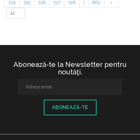
724
725
726
727
728
|
860
Abonează-te la Newsletter pentru
noutăţi.
ABONEAZĂ-TE