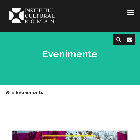
Evenimente
»
Evenimente