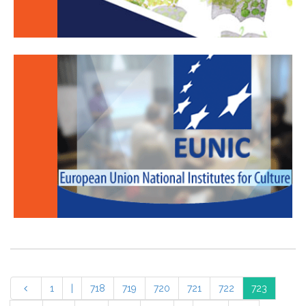
1
|
718
719
720
721
722
723