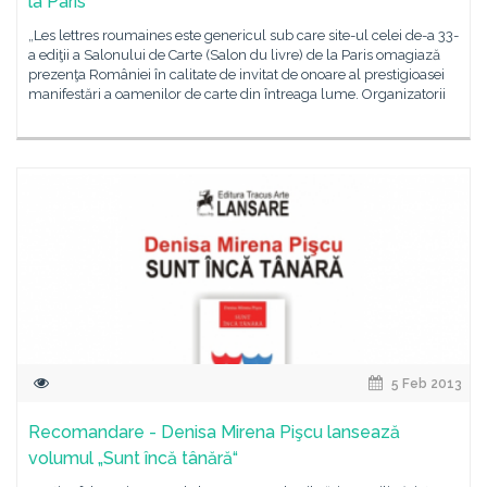
la Paris
„Les lettres roumaines este genericul sub care site-ul celei de-a 33-
a ediţii a Salonului de Carte (Salon du livre) de la Paris omagiază
prezenţa României în calitate de invitat de onoare al prestigioasei
manifestări a oamenilor de carte din întreaga lume. Organizatorii
5 Feb 2013
Recomandare - Denisa Mirena Pişcu lansează
volumul „Sunt încă tânără“