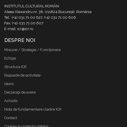
INSTITUTUL CULTURAL ROMÂN
Aleea Alexandru nr. 38, 011824 București, România
Tel.: (+4) 031 71 00 627, (+4) 031 71 00 606
Fax: (+4) 031 71 00 607
E-mail: icr@icr.ro
DESPRE NOI
Misiune / Strategie / Funcţionare
Echipa
Structura ICR
Rapoarte de activitate
Istoric
Declaraţii de avere
Achizitii
Nota de fundamentare cladire ICR
Contact
Cookies & protectia datelor