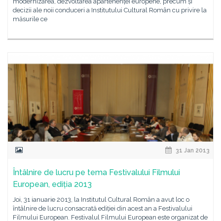
modernizarea, dezvoltarea apartenenței europene, precum și
decizii ale noii conduceri a Institutului Cultural Român cu privire la
măsurile ce
31 Jan 2013
Întâlnire de lucru pe tema Festivalului Filmului
European, ediția 2013
Joi, 31 ianuarie 2013, la Institutul Cultural Român a avut loc o
întâlnire de lucru consacrată ediției din acest an a Festivalului
Filmului European. Festivalul Filmului European este organizat de