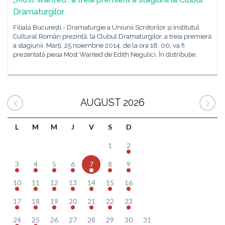
Dramaturgilor
Filiala București - Dramaturgie a Uniunii Scriitorilor și Institutul
Cultural Român prezintă, la Clubul Dramaturgilor, a treia premieră
a stagiunii. Marți, 25 noiembrie 2014, de la ora 18. 00, va fi
prezentată piesa Most Wanted de Edith Negulici. În distribuție:
AUGUST 2026
L
M
M
J
V
S
D
1
2
3
4
5
6
7
8
9
10
11
12
13
14
15
16
17
18
19
20
21
22
23
24
25
26
27
28
29
30
31