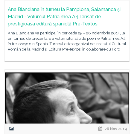
Ana Blandiana în turneu la Pamplona, Salamanca și
Madrid - Volumul Patria mea A4, lansat de
prestigioasa editură spaniolă Pre-Textos
Ana Blandiana va participa, în perioada 25 – 28 noiembrie 2014, la
un turneu de prezentare a volumului său de poeme Patria mea A4
în trei orașe din Spania. Turneul este organizat de Institutul Cultural
Român de la Madrid și Editura Pre-Textos, în colaborare cu Foro
26 Nov 2014