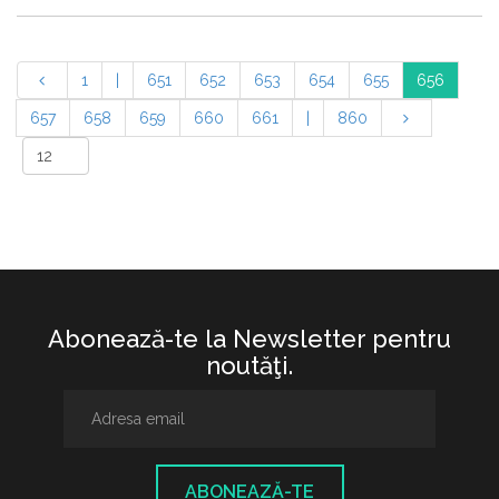
1
|
651
652
653
654
655
656
657
658
659
660
661
|
860
Abonează-te la Newsletter pentru
noutăţi.
ABONEAZĂ-TE