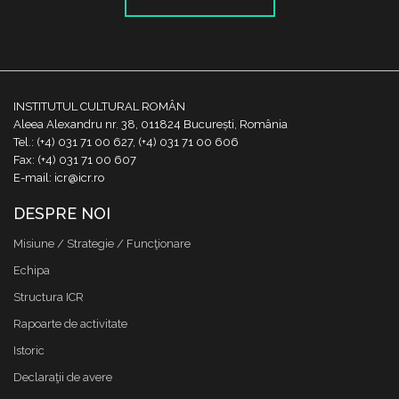
INSTITUTUL CULTURAL ROMÂN
Aleea Alexandru nr. 38, 011824 București, România
Tel.: (+4) 031 71 00 627, (+4) 031 71 00 606
Fax: (+4) 031 71 00 607
E-mail: icr@icr.ro
DESPRE NOI
Misiune / Strategie / Funcţionare
Echipa
Structura ICR
Rapoarte de activitate
Istoric
Declaraţii de avere