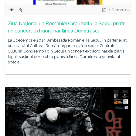
1 Dec 2014
Ziua Naţională a României sărbătorită la Seoul printr-
un concert extraordinar Ilinca Dumitrescu
La 1 decembrie 2014, Ambasada României la Seoul, în parteneriat
cu Institutul Cultural Român, organizează la sediul Centrului
Cultural Dondaemon din Seoul un concert extraordinar de pian şi
fagot, susţinut de celebra pianistă Ilinca Dumitrescu şi invitatul
special