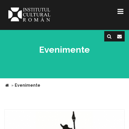
Evenimente
»
Evenimente