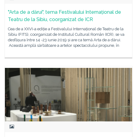
"Arta de a dărui", tema Festivalului Internațional de
Teatru de la Sibiu, coorganizat de ICR
Cea de a XXVI-a ediție a Festivalului Internațional de Teatru de la
Sibiu (FITS), coorganizat de Institutul Cultural Român (ICR), se va
desfășura între 14 -23 iunie 2019 și are ca temă Arta de a dărui.
Această amplă sărbătoare a artelor spectacolului propune, în