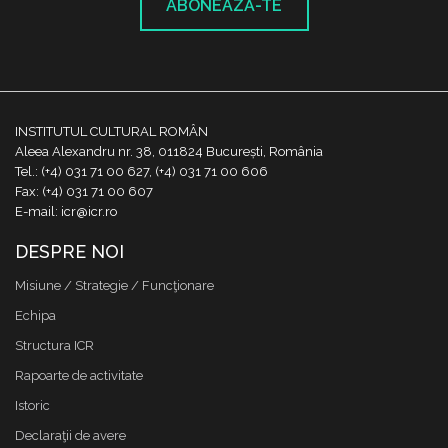
ABONEAZĂ-TE
INSTITUTUL CULTURAL ROMÂN
Aleea Alexandru nr. 38, 011824 București, România
Tel.: (+4) 031 71 00 627, (+4) 031 71 00 606
Fax: (+4) 031 71 00 607
E-mail: icr@icr.ro
DESPRE NOI
Misiune / Strategie / Funcţionare
Echipa
Structura ICR
Rapoarte de activitate
Istoric
Declaraţii de avere