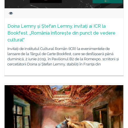
Doina Lemny și Ștefan Lemny, invitați ai ICR la
Bookfest. „România înflorește din punct de vedere
cultural“
Invitați de Institutul Cultural Român (ICR) la evenimentele de
lansare de la Târgul de Carte Bookfest, care se desfășoară până
duminică, 2 iunie 2019, în Pavilionul B2 de la Romexpo, scriitorii și
cercetătorii Doina și Ștefan Lemny, stabiliți în Franța din