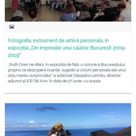
Fotografia, instrument de arhivă personală, în
expoziția „Din impresiile unui călător. București 2009-
2019"
„Ruth Oren ne oferă, în expoziția de față, o viziune a Bucureștiului
propriu ce descoperă nuanțe, sugestii și viziuni personale ale unui
oraș mereu surprinzător”,a subliniat Cleopatra Lorințiu, director
adjunct al ICR Tel Aviv, în data de 27 iunie, cu ocazia