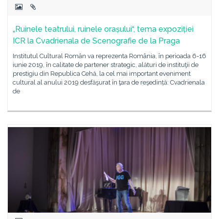
„Ruinele teatrului, ruinele orașului“, tema expoziției
ICR la Cvadrienala de Scenografie de la Praga
Institutul Cultural Român va reprezenta România, în perioada 6-16
iunie 2019, în calitate de partener strategic, alături de instituţii de
prestigiu din Republica Cehă, la cel mai important eveniment
cultural al anului 2019 desfăşurat în ţara de reşedință: Cvadrienala
de