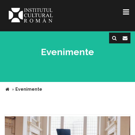
Evenimente
»
Evenimente