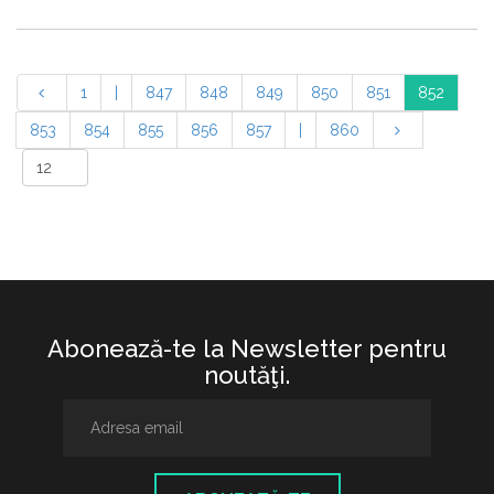
1
|
847
848
849
850
851
852
853
854
855
856
857
|
860
Abonează-te la Newsletter pentru
noutăţi.