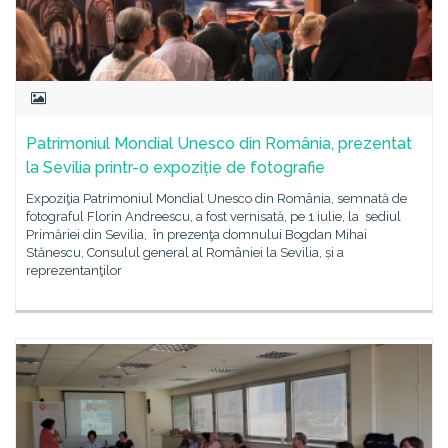
Patrimoniul Mondial Unesco din România, prezentat
la Sevilia printr-o expoziție de fotografie
Expoziţia Patrimoniul Mondial Unesco din România, semnată de
fotograful Florin Andreescu, a fost vernisată, pe 1 iulie, la sediul
Primăriei din Sevilia, în prezenţa domnului Bogdan Mihai
Stănescu, Consulul general al României la Sevilia, și a
reprezentanţilor