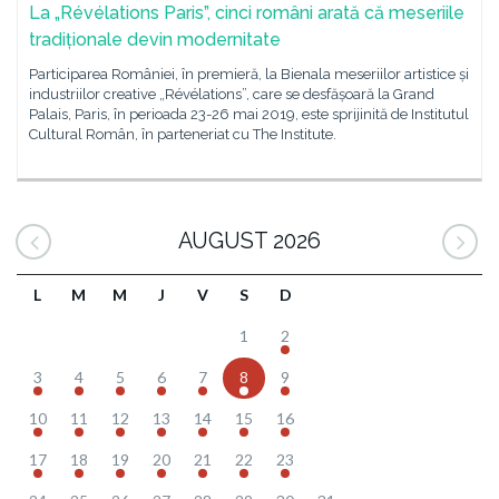
La „Révélations Paris”, cinci români arată că meseriile
tradiționale devin modernitate
Participarea României, în premieră, la Bienala meseriilor artistice și
industriilor creative „Révélations”, care se desfășoară la Grand
Palais, Paris, în perioada 23-26 mai 2019, este sprijinită de Institutul
Cultural Român, în parteneriat cu The Institute.
AUGUST 2026
L
M
M
J
V
S
D
1
2
3
4
5
6
7
8
9
10
11
12
13
14
15
16
17
18
19
20
21
22
23