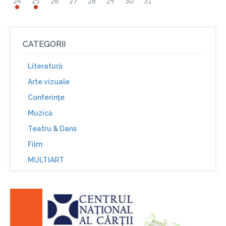
24
25
26
27
28
29
30
31
CATEGORII
Literatură
Arte vizuale
Conferinţe
Muzică
Teatru & Dans
Film
MULTIART