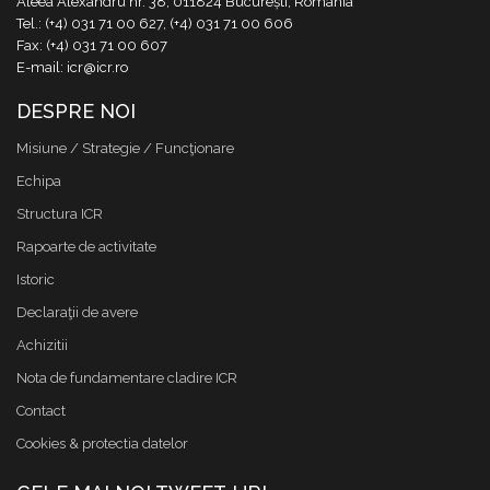
Aleea Alexandru nr. 38, 011824 București, România
Tel.: (+4) 031 71 00 627, (+4) 031 71 00 606
Fax: (+4) 031 71 00 607
E-mail: icr@icr.ro
DESPRE NOI
Misiune / Strategie / Funcţionare
Echipa
Structura ICR
Rapoarte de activitate
Istoric
Declaraţii de avere
Achizitii
Nota de fundamentare cladire ICR
Contact
Cookies & protectia datelor