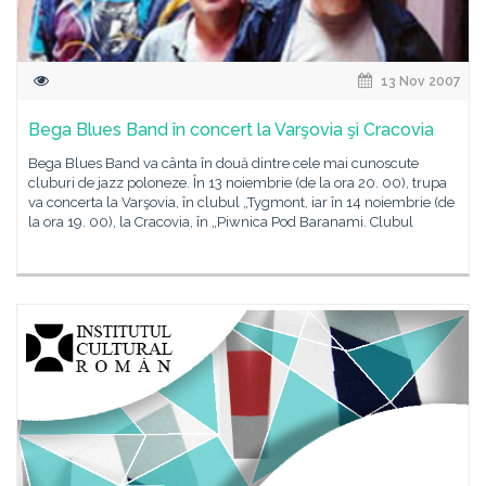
13 Nov 2007
Bega Blues Band în concert la Varşovia şi Cracovia
Bega Blues Band va cânta în două dintre cele mai cunoscute
cluburi de jazz poloneze. În 13 noiembrie (de la ora 20. 00), trupa
va concerta la Varşovia, în clubul „Tygmont, iar în 14 noiembrie (de
la ora 19. 00), la Cracovia, în „Piwnica Pod Baranami. Clubul