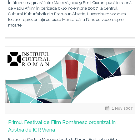
Întâlnire imaginară între Matei Vişniec şi Emil Cioran, pusă în scenă
de Radu Afrim În perioada 6-10 noiembrie 2007, la Centrul
Cultural Kulturfabrik din Esch-sur-Alzette, Luxemburg vor avea
loc trei reprezentaţii cu piesa Mansardă la Paris cu vedere spre
moarte
1 Nov 2007
Primul Festival de Film Românesc organizat în
Austria de ICR Viena
Filmul lui Cristian Mungiu deschide Primul Festival de Film