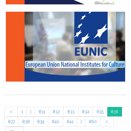
1
|
831
832
833
834
835
836
837
838
839
840
841
|
860