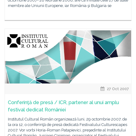
octombrie 2007- 28 februarie 2008, are ca invitate cele 27 de state
membre ale Uniunii Europene, iar România şi Bulgaria se
27 Oct 2007
Conferinţă de presă / ICR, partener al unui amplu
festival dedicat României
Institutul Cultural Român organizează luni, 29 octombrie 2007, de
la ora 12, o conferinţă de presă dedicată Festivalului Culturescapes
2007. Vor vorbi Horia-Roman Patapievici, preşedinte al Institutului
Cultural Român, Jurriaan Cooiman, organizator al Festivalului