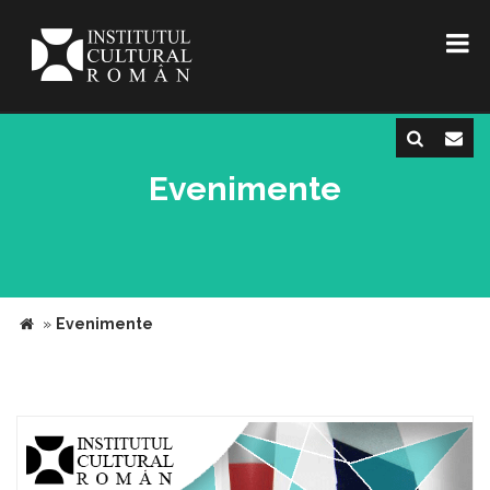
Evenimente
»
Evenimente