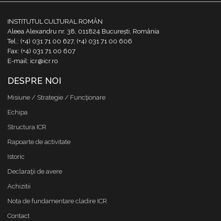
INSTITUTUL CULTURAL ROMÂN
Aleea Alexandru nr. 38, 011824 București, România
Tel.: (+4) 031 71 00 627, (+4) 031 71 00 606
Fax: (+4) 031 71 00 607
E-mail: icr@icr.ro
DESPRE NOI
Misiune / Strategie / Funcţionare
Echipa
Structura ICR
Rapoarte de activitate
Istoric
Declaraţii de avere
Achizitii
Nota de fundamentare cladire ICR
Contact