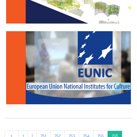
1
|
751
752
753
754
755
756