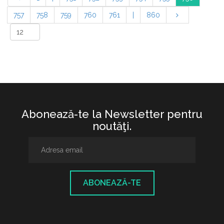
757
758
759
760
761
|
860
Abonează-te la Newsletter pentru
noutăţi.
ABONEAZĂ-TE