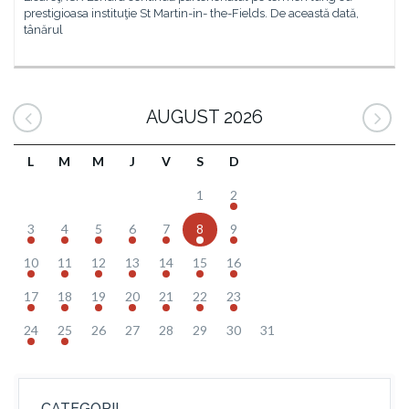
prestigioasa instituţie St Martin-in- the-Fields. De această dată,
tânărul
AUGUST 2026
L
M
M
J
V
S
D
1
2
3
4
5
6
7
8
9
10
11
12
13
14
15
16
17
18
19
20
21
22
23
24
25
26
27
28
29
30
31
CATEGORII