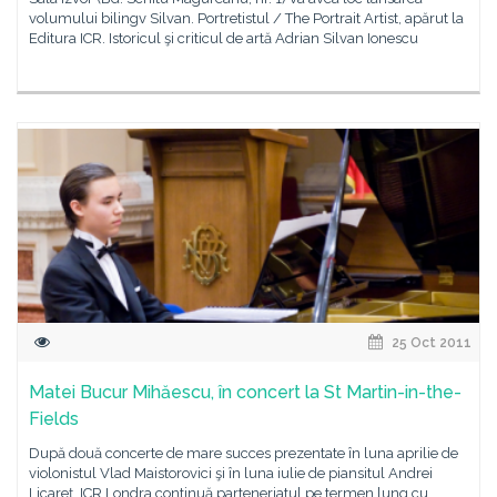
volumului bilingv Silvan. Portretistul / The Portrait Artist, apărut la
Editura ICR. Istoricul şi criticul de artă Adrian Silvan Ionescu
25 Oct 2011
Matei Bucur Mihăescu, în concert la St Martin-in-the-
Fields
După două concerte de mare succes prezentate în luna aprilie de
violonistul Vlad Maistorovici şi în luna iulie de piansitul Andrei
Licareţ, ICR Londra continuă parteneriatul pe termen lung cu