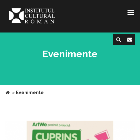
Evenimente
»
Evenimente