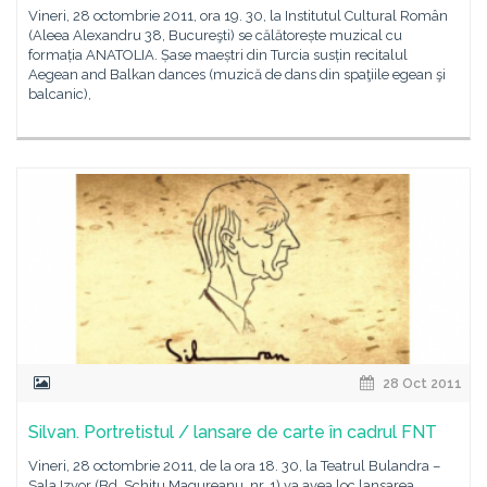
Vineri, 28 octombrie 2011, ora 19. 30, la Institutul Cultural Român
(Aleea Alexandru 38, Bucureşti) se călătorește muzical cu
formația ANATOLIA. Șase maeștri din Turcia susțin recitalul
Aegean and Balkan dances (muzică de dans din spaţiile egean şi
balcanic),
28 Oct 2011
Silvan. Portretistul / lansare de carte în cadrul FNT
Vineri, 28 octombrie 2011, de la ora 18. 30, la Teatrul Bulandra –
Sala Izvor (Bd. Schitu Magureanu, nr. 1) va avea loc lansarea