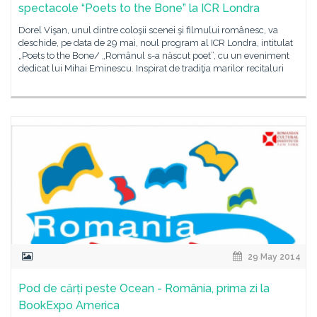
spectacole “Poets to the Bone” la ICR Londra
Dorel Vişan, unul dintre coloşii scenei şi filmului românesc, va
deschide, pe data de 29 mai, noul program al ICR Londra, intitulat
„Poets to the Bone/ „Românul s-a născut poet”, cu un eveniment
dedicat lui Mihai Eminescu. Inspirat de tradiţia marilor recitaluri
29 May 2014
Pod de cărți peste Ocean - România, prima zi la
BookExpo America