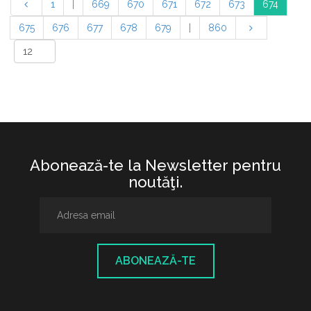
1
|
669
670
671
672
673
674
675
676
677
678
679
|
860
Abonează-te la Newsletter pentru
noutăţi.
ABONEAZĂ-TE