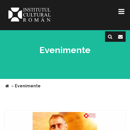
Evenimente
»
Evenimente