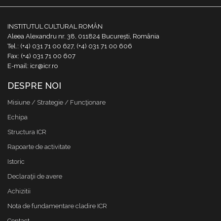
INSTITUTUL CULTURAL ROMÂN
Aleea Alexandru nr. 38, 011824 București, România
Tel.: (+4) 031 71 00 627, (+4) 031 71 00 606
Fax: (+4) 031 71 00 607
E-mail: icr@icr.ro
DESPRE NOI
Misiune / Strategie / Funcţionare
Echipa
Structura ICR
Rapoarte de activitate
Istoric
Declaraţii de avere
Achizitii
Nota de fundamentare cladire ICR
Contact