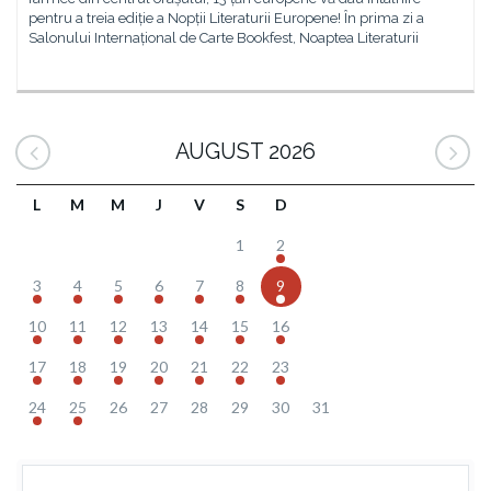
pentru a treia ediție a Nopții Literaturii Europene! În prima zi a
Salonului Internațional de Carte Bookfest, Noaptea Literaturii
AUGUST 2026
L
M
M
J
V
S
D
1
2
3
4
5
6
7
8
9
10
11
12
13
14
15
16
17
18
19
20
21
22
23
24
25
26
27
28
29
30
31