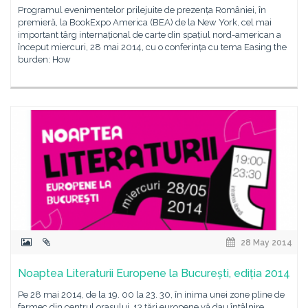
Programul evenimentelor prilejuite de prezența României, în
premieră, la BookExpo America (BEA) de la New York, cel mai
important târg internațional de carte din spațiul nord-american a
început miercuri, 28 mai 2014, cu o conferința cu tema Easing the
burden: How
28 May 2014
Noaptea Literaturii Europene la București, ediția 2014
Pe 28 mai 2014, de la 19. 00 la 23. 30, în inima unei zone pline de
farmec din centrul orașului, 13 țări europene vă dau întâlnire