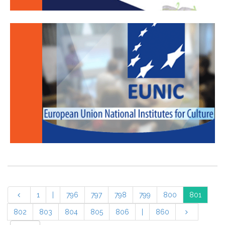
1
|
796
797
798
799
800
801
802
803
804
805
806
|
860