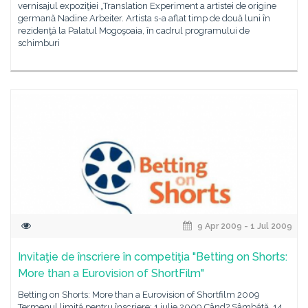
vernisajul expoziţiei „Translation Experiment a artistei de origine
germană Nadine Arbeiter. Artista s-a aflat timp de două luni în
rezidenţă la Palatul Mogoşoaia, în cadrul programului de
schimburi
9 Apr 2009 - 1 Jul 2009
Invitaţie de înscriere în competiţia "Betting on Shorts:
More than a Eurovision of ShortFilm"
Betting on Shorts: More than a Eurovision of Shortfilm 2009
Termenul limită pentru înscriere: 1 iulie 2009 Când? Sâmbătă, 14