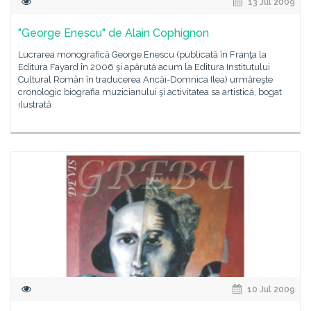
13 Jul 2009
"George Enescu" de Alain Cophignon
Lucrarea monografică George Enescu (publicată în Franţa la
Editura Fayard în 2006 şi apărută acum la Editura Institutului
Cultural Român în traducerea Ancăi-Domnica Ilea) urmăreşte
cronologic biografia muzicianului şi activitatea sa artistică, bogat
ilustrată
10 Jul 2009