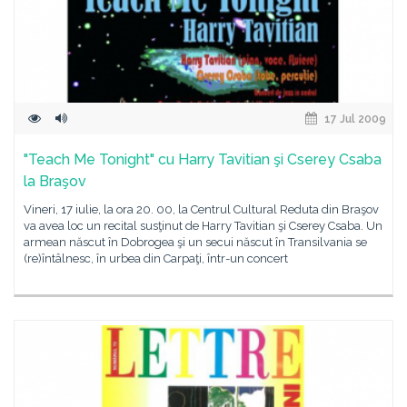
17 Jul 2009
"Teach Me Tonight" cu Harry Tavitian şi Cserey Csaba
la Braşov
Vineri, 17 iulie, la ora 20. 00, la Centrul Cultural Reduta din Braşov
va avea loc un recital susţinut de Harry Tavitian şi Cserey Csaba. Un
armean născut în Dobrogea şi un secui născut în Transilvania se
(re)întâlnesc, în urbea din Carpaţi, într-un concert