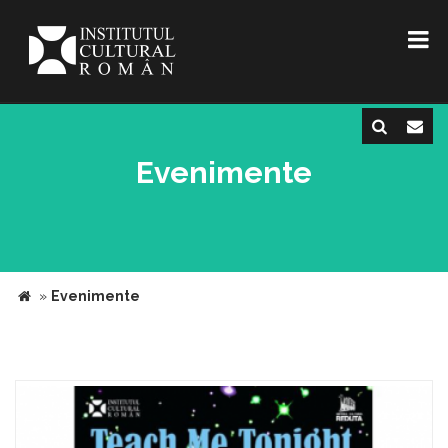
Evenimente
»
Evenimente