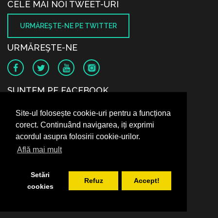
CELE MAI NOI TWEET-URI
URMĂREŞTE-NE PE TWITTER
URMĂREŞTE-NE
SUNTEM PE FACEBOOK
Site-ul folosește cookie-uri pentru a funcționa
corect. Continuând navigarea, iți exprimi
acordul asupra folosirii cookie-urilor.
Află mai mult
Setări
Refuz
Accept!
cookies