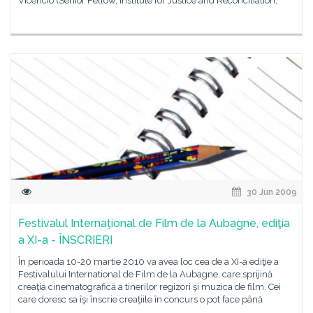
Vicencio (Senior Fellow, Institute for Justice and Reconciliation,
30 Jun 2009
Festivalul Internaţional de Film de la Aubagne, ediţia
a XI-a - ÎNSCRIERI
În perioada 10-20 martie 2010 va avea loc cea de a XI-a ediţie a
Festivalului International de Film de la Aubagne, care sprijină
creaţia cinematografică a tinerilor regizori şi muzica de film. Cei
care doresc sa îşi înscrie creaţiile în concurs o pot face până