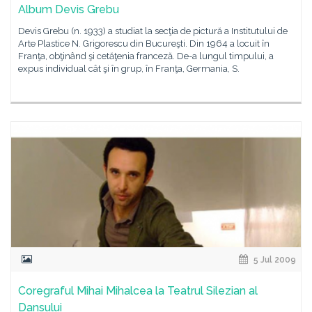
Album Devis Grebu
Devis Grebu (n. 1933) a studiat la secţia de pictură a Institutului de
Arte Plastice N. Grigorescu din Bucureşti. Din 1964 a locuit în
Franţa, obţinând şi cetăţenia franceză. De-a lungul timpului, a
expus individual cât şi în grup, în Franţa, Germania, S.
5 Jul 2009
Coregraful Mihai Mihalcea la Teatrul Silezian al
Dansului