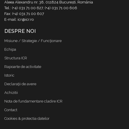
Aleea Alexandru nr. 38, 011824 București, România
Tel.: (+4) 031 71 00 627, (+4) 031 71 00 606
Fax: (+4) 031 71 00 607
E-mail: icr@icr.ro
DESPRE NOI
Misiune / Strategie / Funcţionare
Echipa
Structura ICR
Rapoarte de activitate
Istoric
Declaraţii de avere
Achizitii
Nota de fundamentare cladire ICR
Contact
Cookies & protectia datelor