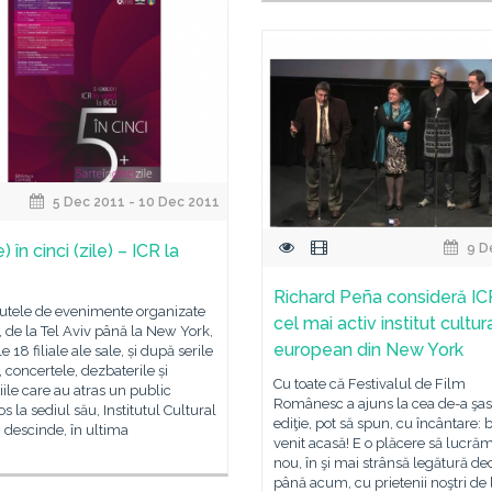
5 Dec 2011 - 10 Dec 2011
e) în cinci (zile) – ICR la
9 D
Richard Peña consideră I
utele de evenimente organizate
cel mai activ institut cultur
, de la Tel Aviv până la New York,
european din New York
e 18 filiale ale sale, și după serile
, concertele, dezbaterile și
Cu toate că Festivalul de Film
iile care au atras un public
Românesc a ajuns la cea de-a şa
 la sediul său, Institutul Cultural
ediţie, pot să spun, cu încântare: 
descinde, în ultima
venit acasă! E o plăcere să lucră
nou, în şi mai strânsă legătură de
până acum, cu prietenii noştri de 