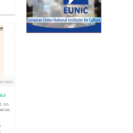
ec 2011
lui
8. 00,
ea loc
a
u
n