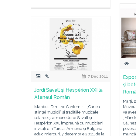
7 Dec 2011
Expoz
şi bet
Jordi Savall și Hespèrion XXI la
Rom
Ateneul Român
Marţi, 
Istanbul. Dimitrie Cantemir – „Cartea
Muzeul
stiinței muzicii‟ și tradițiile muzicale
va avea
sefarde și armene Jordi Savall și
„Mândri
Hespèrion XXI, împreună cu muzicieni
Călines
invitați din Turcia, Armenia și Bulgaria
poveste
aduc miercuri, 7 decembrie 2011, de la
muncă î