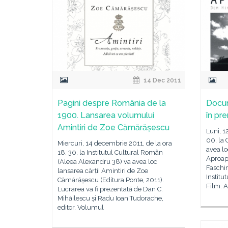
14 Dec 2011
Pagini despre România de la
Docum
1900. Lansarea volumului
în pr
Amintiri de Zoe Cămărășescu
Luni, 1
00, la 
Miercuri, 14 decembrie 2011, de la ora
avea l
18. 30, la Institutul Cultural Român
Aproape
(Aleea Alexandru 38) va avea loc
Faschi
lansarea cărții Amintiri de Zoe
Institu
Cămărășescu (Editura Ponte, 2011).
Film. A
Lucrarea va fi prezentată de Dan C.
Mihăilescu și Radu Ioan Tudorache,
editor. Volumul