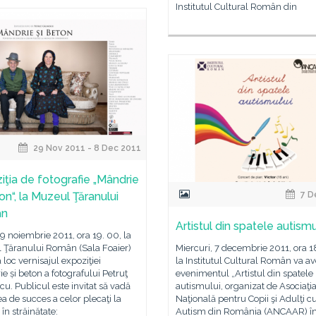
Institutul Cultural Român din
29 Nov 2011 - 8 Dec 2011
iţia de fotografie „Mândrie
on“, la Muzeul Ţăranului
7 D
ân
Artistul din spatele autismu
29 noiembrie 2011, ora 19. 00, la
 Ţăranului Român (Sala Foaier)
Miercuri, 7 decembrie 2011, ora 1
 loc vernisajul expoziţiei
la Institutul Cultural Român va av
e și beton a fotografului Petruţ
evenimentul „Artistul din spatele
cu. Publicul este invitat să vadă
autismului, organizat de Asociaţi
a de succes a celor plecaţi la
Naţională pentru Copii şi Adulţi c
n străinătate:
Autism din România (ANCAAR) î