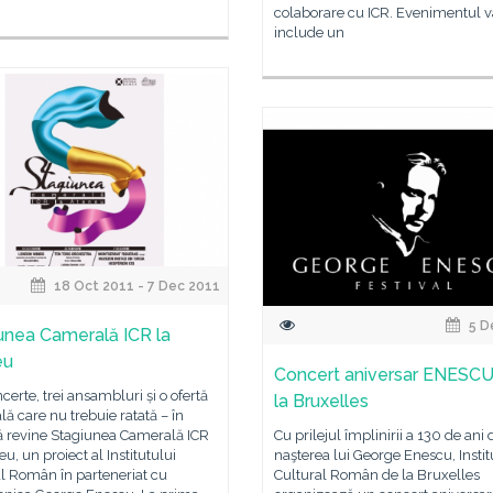
colaborare cu ICR. Evenimentul v
include un
18 Oct 2011 - 7 Dec 2011
5 D
unea Camerală ICR la
eu
Concert aniversar ENESCU
ncerte, trei ansambluri și o ofertă
la Bruxelles
ă care nu trebuie ratată – în
 revine Stagiunea Camerală ICR
Cu prilejul împlinirii a 130 de ani 
eu, un proiect al Institutului
naşterea lui George Enescu, Instit
l Român în parteneriat cu
Cultural Român de la Bruxelles