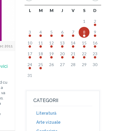
L
M
M
J
V
S
D
1
2
3
4
5
6
7
8
9
10
11
12
13
14
15
16
ec 2011
17
18
19
20
21
22
23
24
25
26
27
28
29
30
vici
31
nd cu
 a
 va
s.
CATEGORII
a
Literatură
e
Arte vizuale