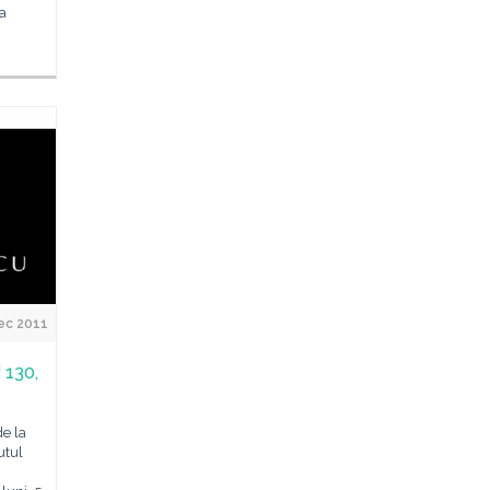
a
ec 2011
 130,
de la
utul