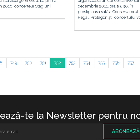
onica George Enescu. La prima
organizează un concert aniversar 
 în 2010, concertele Stagiunii
decembrie 2011, ora 19. 30, în
prestigioasa sală a Conservatorul
Regal. Protagoniştii concertului vo
8
749
750
751
752
753
754
755
756
757
ază-te la Newsletter pentru no
ABONEAZĂ