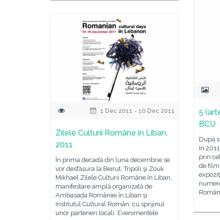
1 Dec 2011 - 10 Dec 2011
5 (art
BCU
Zilele Culturii Române în Liban,
După s
2011
în 2011
prin cel
În prima decadă din luna decembrie se
de film
vor desfășura la Beirut, Tripoli şi Zouk
expoziț
Mikhael Zilele Culturii Române în Liban,
numeros
manifestare amplă organizată de
Român 
Ambasada României în Liban și
Institutul Cultural Român, cu sprijinul
unor parteneri locali. Evenimentele