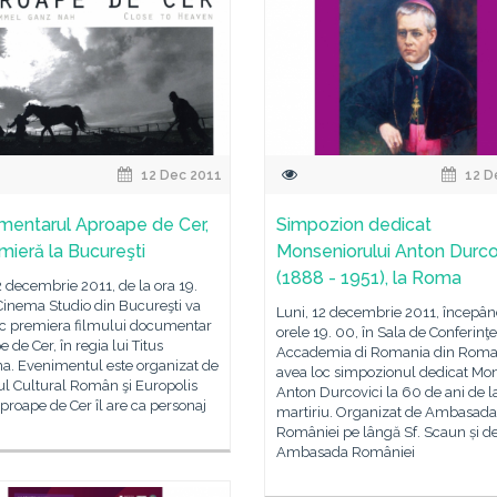
12 Dec 2011
12 D
entarul Aproape de Cer,
Simpozion dedicat
emieră la Bucureşti
Monseniorului Anton Durco
(1888 - 1951), la Roma
2 decembrie 2011, de la ora 19.
Cinema Studio din Bucureşti va
Luni, 12 decembrie 2011, începâ
oc premiera filmului documentar
orele 19. 00, în Sala de Conferinţe
 de Cer, în regia lui Titus
Accademia di Romania din Roma
na. Evenimentul este organizat de
avea loc simpozionul dedicat Mon
tul Cultural Român şi Europolis
Anton Durcovici la 60 de ani de l
proape de Cer îl are ca personaj
martiriu. Organizat de Ambasada
României pe lângă Sf. Scaun și d
Ambasada României