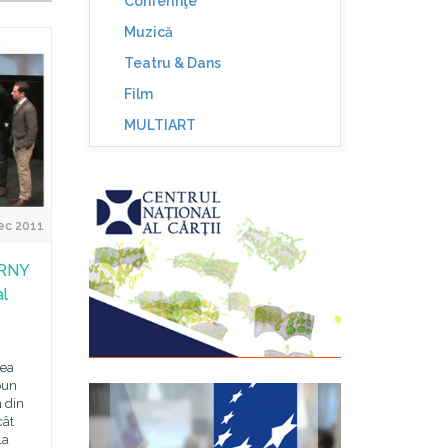
Conferinţe
Muzică
Teatru & Dans
Film
MULTIART
ec 2011
CRNY
al
sea
bun
m din
cât
la