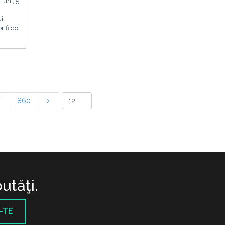
luni, 5
ui
r fi doi
|
860
utăţi.
-TE