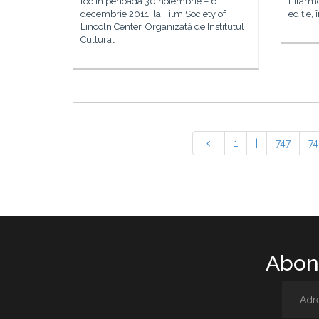
loc în perioada 30 noiembrie – 6
Filarm
decembrie 2011, la Film Society of
ediție,
Lincoln Center. Organizată de Institutul
Cultural
1
|
747
74
Abone