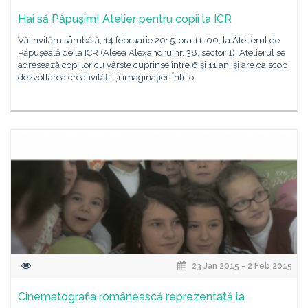
Hai să Păpușim! Atelier pentru copii la ICR
Vă invităm sâmbătă, 14 februarie 2015, ora 11. 00, la Atelierul de
Păpușeală de la ICR (Aleea Alexandru nr. 38, sector 1). Atelierul se
adresează copiilor cu vârste cuprinse între 6 și 11 ani și are ca scop
dezvoltarea creativității și imaginației. Într-o
23 Jan 2015 - 2 Feb 2015
Cinematografia românească reprezentată la