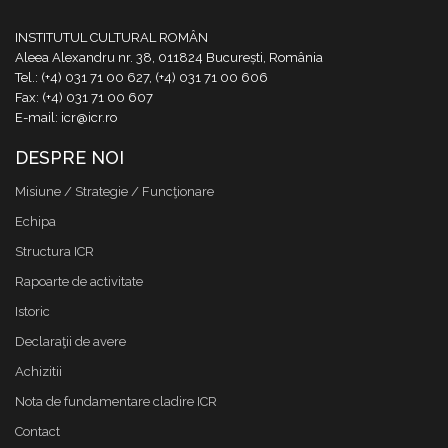
INSTITUTUL CULTURAL ROMÂN
Aleea Alexandru nr. 38, 011824 București, România
Tel.: (+4) 031 71 00 627, (+4) 031 71 00 606
Fax: (+4) 031 71 00 607
E-mail: icr@icr.ro
DESPRE NOI
Misiune / Strategie / Funcţionare
Echipa
Structura ICR
Rapoarte de activitate
Istoric
Declaraţii de avere
Achizitii
Nota de fundamentare cladire ICR
Contact