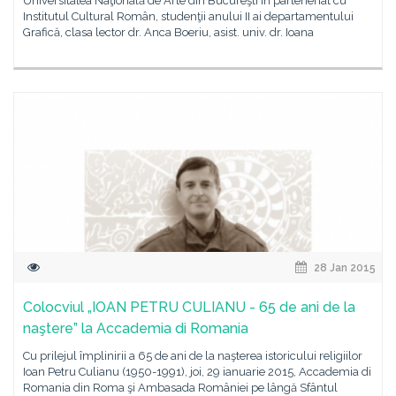
Universitatea Naţională de Arte din Bucureşti în parteneriat cu
Institutul Cultural Român, studenţii anului II ai departamentului
Grafică, clasa lector dr. Anca Boeriu, asist. univ. dr. Ioana
28 Jan 2015
Colocviul „IOAN PETRU CULIANU - 65 de ani de la
naştere” la Accademia di Romania
Cu prilejul împlinirii a 65 de ani de la naşterea istoricului religiilor
Ioan Petru Culianu (1950-1991), joi, 29 ianuarie 2015, Accademia di
Romania din Roma şi Ambasada României pe lângă Sfântul