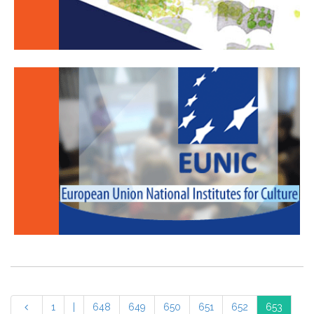
1
|
648
649
650
651
652
653