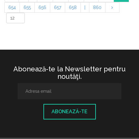
654
655
656
657
658
|
860
Abonează-te la Newsletter pentru
noutăţi.
ABONEAZĂ-TE