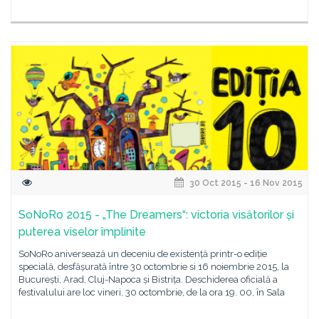
30 Oct 2015 - 16 Nov 2015
SoNoRo 2015 - „The Dreamers“: victoria visătorilor și
puterea viselor împlinite
SoNoRo aniversează un deceniu de existență printr-o ediție
specială, desfășurată între 30 octombrie si 16 noiembrie 2015, la
București, Arad, Cluj-Napoca și Bistrița. Deschiderea oficială a
festivalului are loc vineri, 30 octombrie, de la ora 19. 00, în Sala