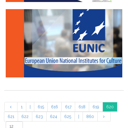
1
|
615
616
617
618
619
620
621
622
623
624
625
|
860