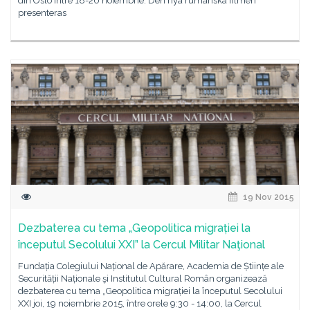
din Oslo între 18-20 noiembrie. Den nya rumänska filmen
presenteras
19 Nov 2015
Dezbaterea cu tema „Geopolitica migrației la
începutul Secolului XXI” la Cercul Militar Naţional
Fundația Colegiului Național de Apărare, Academia de Științe ale
Securității Naționale şi Institutul Cultural Român organizează
dezbaterea cu tema „Geopolitica migrației la începutul Secolului
XXI joi, 19 noiembrie 2015, între orele 9:30 - 14:00, la Cercul