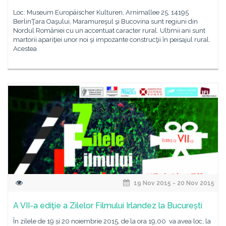
Loc: Museum Europäischer Kulturen, Arnimallee 25, 14195
BerlinŢara Oaşului, Maramureşul şi Bucovina sunt regiuni din
Nordul României cu un accentuat caracter rural. Ultimii ani sunt
martorii apariţiei unor noi şi impozante construcţii în peisajul rural.
Acestea
19 Nov 2015 - 20 Nov 2015
A VII-a ediţie a Zilelor Filmului Irlandez la București
În zilele de 19 și 20 noiembrie 2015, de la ora 19,00 va avea loc, la