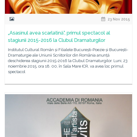
23 Nov 2015
„Asasinul avea scarlatină”, primul spectacol al
stagiunii 2015-2016 la Clubul Dramaturgilor
Institutul Cultural Român și Filialele București-Poezie și București-
Dramaturgie ale Uniunii Scriitorilor din România anunță
deschiderea stagiunii 2015-2016 la Clubul Dramaturgilor. Luni, 23
noiembrie 2015, ora 18. 00, în Sala Mare ICR, va avea loc primul
spectacol