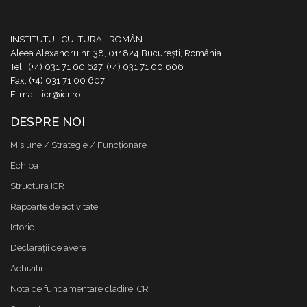
INSTITUTUL CULTURAL ROMÂN
Aleea Alexandru nr. 38, 011824 București, România
Tel.: (+4) 031 71 00 627, (+4) 031 71 00 606
Fax: (+4) 031 71 00 607
E-mail: icr@icr.ro
DESPRE NOI
Misiune / Strategie / Funcţionare
Echipa
Structura ICR
Rapoarte de activitate
Istoric
Declaraţii de avere
Achizitii
Nota de fundamentare cladire ICR