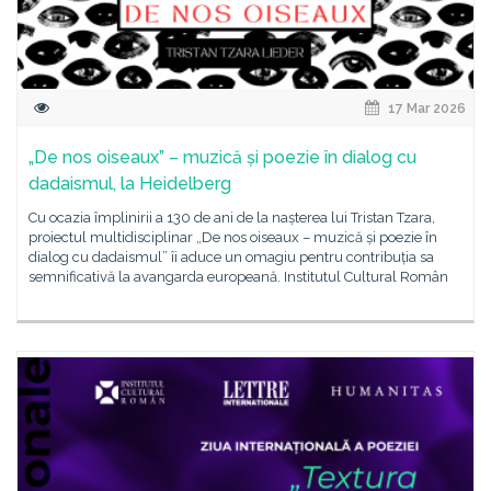
17 Mar 2026
„De nos oiseaux” – muzică și poezie în dialog cu
dadaismul, la Heidelberg
Cu ocazia împlinirii a 130 de ani de la nașterea lui Tristan Tzara,
proiectul multidisciplinar „De nos oiseaux – muzică și poezie în
dialog cu dadaismul” îi aduce un omagiu pentru contribuția sa
semnificativă la avangarda europeană. Institutul Cultural Român