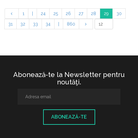
1
|
24
25
26
27
28
29
30
31
32
33
34
|
860
Abonează-te la Newsletter pentru
noutăţi.
ABONEAZĂ-TE