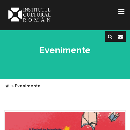
Evenimente
»
Evenimente