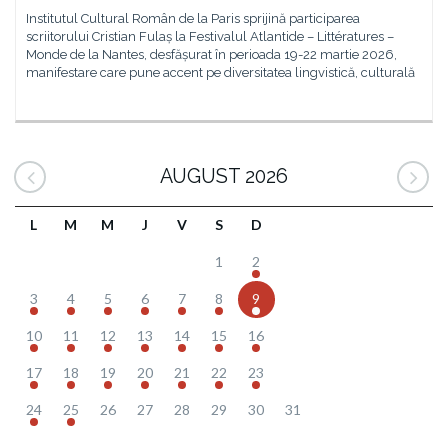
Institutul Cultural Român de la Paris sprijină participarea
scriitorului Cristian Fulaș la Festivalul Atlantide – Littératures –
Monde de la Nantes, desfășurat în perioada 19-22 martie 2026,
manifestare care pune accent pe diversitatea lingvistică, culturală
AUGUST 2026
L
M
M
J
V
S
D
1
2
3
4
5
6
7
8
9
10
11
12
13
14
15
16
17
18
19
20
21
22
23
24
25
26
27
28
29
30
31