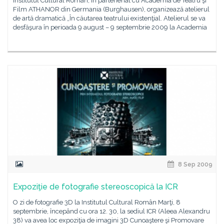
Institutul Cultural Român, în parteneriat cu Academia de Teatru şi
Film ATHANOR din Germania (Burghausen), organizează atelierul
de artă dramatică „În căutarea teatrului existenţial. Atelierul se va
desfăşura în perioada 9 august – 9 septembrie 2009 la Academia
8 Sep 2009
Expoziţie de fotografie stereoscopică la ICR
O zi de fotografie 3D la Institutul Cultural Român Marţi, 8
septembrie, începând cu ora 12. 30, la sediul ICR (Aleea Alexandru
38) va avea loc expoziţia de imagini 3D Cunoaştere şi Promovare