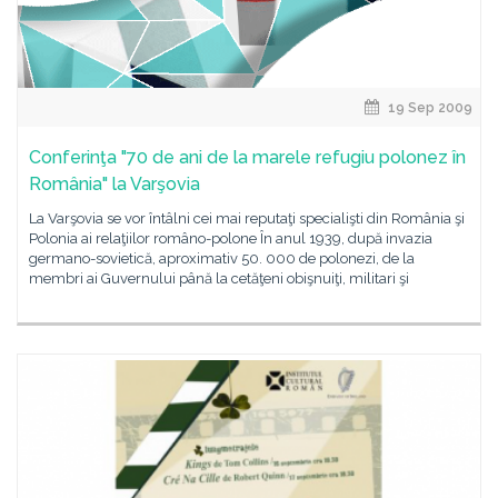
19 Sep 2009
Conferinţa "70 de ani de la marele refugiu polonez în
România" la Varşovia
La Varşovia se vor întâlni cei mai reputaţi specialişti din România şi
Polonia ai relaţiilor româno-polone În anul 1939, după invazia
germano-sovietică, aproximativ 50. 000 de polonezi, de la
membri ai Guvernului până la cetăţeni obişnuiţi, militari şi