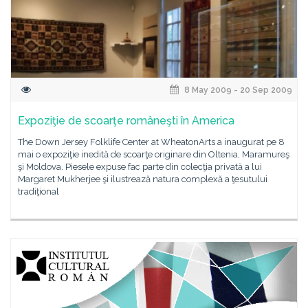
8 May 2009 - 20 Sep 2009
Expoziţie de scoarţe româneşti în America
The Down Jersey Folklife Center at WheatonArts a inaugurat pe 8
mai o expoziţie inedită de scoarţe originare din Oltenia, Maramureş
şi Moldova. Piesele expuse fac parte din colecţia privată a lui
Margaret Mukherjee şi ilustrează natura complexă a ţesutului
tradiţional