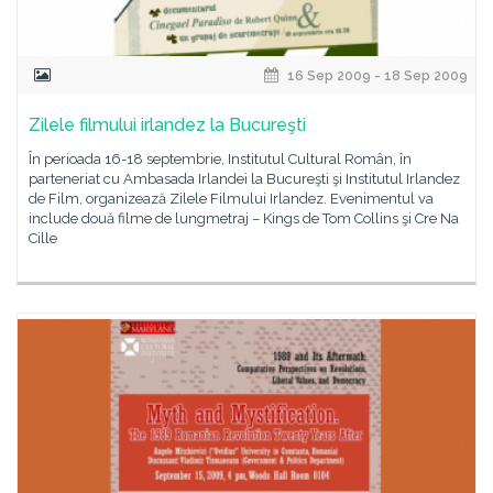
16 Sep 2009 - 18 Sep 2009
Zilele filmului irlandez la Bucureşti
În perioada 16-18 septembrie, Institutul Cultural Român, în
parteneriat cu Ambasada Irlandei la Bucureşti şi Institutul Irlandez
de Film, organizează Zilele Filmului Irlandez. Evenimentul va
include două filme de lungmetraj – Kings de Tom Collins şi Cre Na
Cille