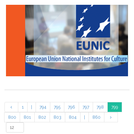
1
|
794
795
796
797
798
799
800
801
802
803
804
|
860