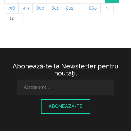
798
799
800
801
802
|
860
Abonează-te la Newsletter pentru
noutăţi.
ABONEAZĂ-TE