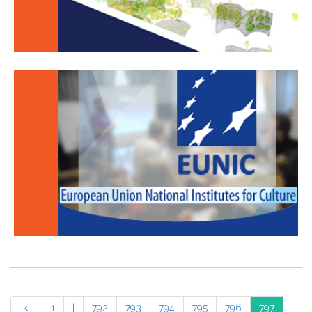
1
|
792
793
794
795
796
797