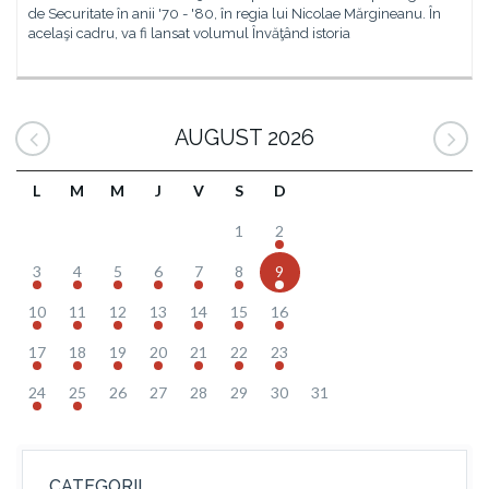
de Securitate în anii '70 - '80, în regia lui Nicolae Mărgineanu. În
acelaşi cadru, va fi lansat volumul Învăţând istoria
AUGUST 2026
L
M
M
J
V
S
D
1
2
3
4
5
6
7
8
9
10
11
12
13
14
15
16
17
18
19
20
21
22
23
24
25
26
27
28
29
30
31
CATEGORII