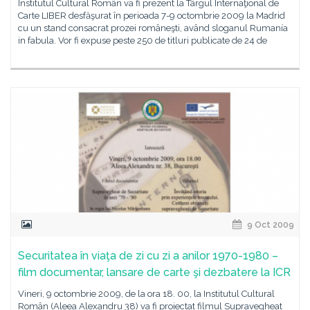
Institutul Cultural Român va fi prezent la Târgul Internaţional de
Carte LIBER desfăşurat în perioada 7-9 octombrie 2009 la Madrid
cu un stand consacrat prozei româneşti, având sloganul Rumanía
in fabula. Vor fi expuse peste 250 de titluri publicate de 24 de
9 Oct 2009
Securitatea în viaţa de zi cu zi a anilor 1970-1980 –
film documentar, lansare de carte şi dezbatere la ICR
Vineri, 9 octombrie 2009, de la ora 18. 00, la Institutul Cultural
Român (Aleea Alexandru 38) va fi proiectat filmul Supravegheat