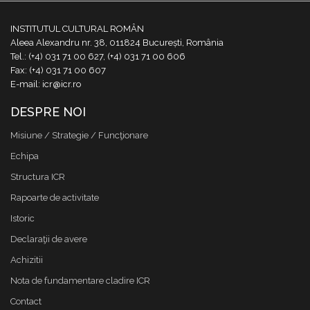
INSTITUTUL CULTURAL ROMÂN
Aleea Alexandru nr. 38, 011824 București, România
Tel.: (+4) 031 71 00 627, (+4) 031 71 00 606
Fax: (+4) 031 71 00 607
E-mail: icr@icr.ro
DESPRE NOI
Misiune / Strategie / Funcţionare
Echipa
Structura ICR
Rapoarte de activitate
Istoric
Declaraţii de avere
Achizitii
Nota de fundamentare cladire ICR
Contact