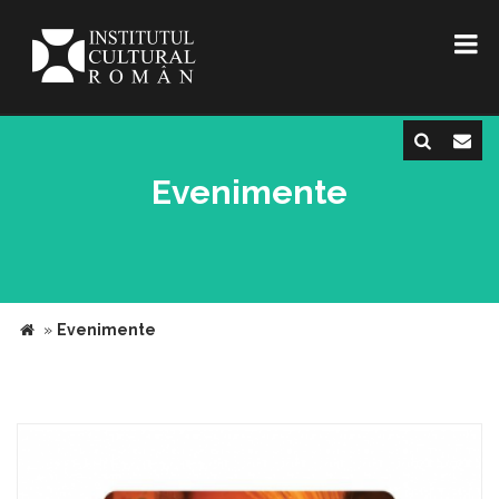
Evenimente
»
Evenimente