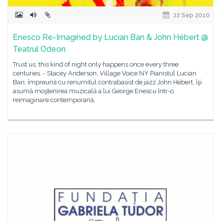
22 Sep 2010
Enesco Re-Imagined by Lucian Ban & John Hébert @
Teatrul Odeon
Trust us; this kind of night only happens once every three
centuries. - Stacey Anderson, Village Voice NY Pianistul Lucian
Ban, împreună cu renumitul contrabasist de jazz John Hébert, îşi
asumă moştenirea muzicală a lui George Enescu într-o
reimaginare contemporană,