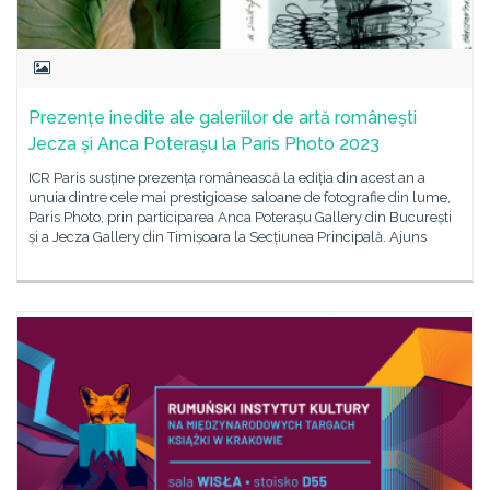
Prezențe inedite ale galeriilor de artă românești
Jecza și Anca Poterașu la Paris Photo 2023
ICR Paris susține prezența românească la ediția din acest an a
unuia dintre cele mai prestigioase saloane de fotografie din lume,
Paris Photo, prin participarea Anca Poterașu Gallery din București
și a Jecza Gallery din Timișoara la Secțiunea Principală. Ajuns