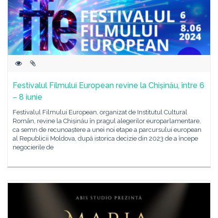
Festivalul Filmului European revine la Chișinău, între 6
– 8 iunie
Festivalul Filmului European, organizat de Institutul Cultural
Român, revine la Chișinău în pragul alegerilor europarlamentare,
ca semn de recunoaștere a unei noi etape a parcursului european
al Republicii Moldova, după istorica decizie din 2023 de a începe
negocierile de