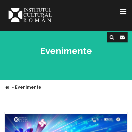
Evenimente
»
Evenimente