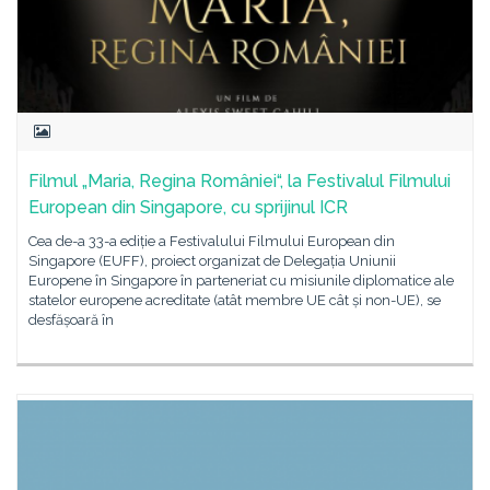
Filmul „Maria, Regina României“, la Festivalul Filmului
European din Singapore, cu sprijinul ICR
Cea de-a 33-a ediție a Festivalului Filmului European din
Singapore (EUFF), proiect organizat de Delegația Uniunii
Europene în Singapore în parteneriat cu misiunile diplomatice ale
statelor europene acreditate (atât membre UE cât și non-UE), se
desfășoară în