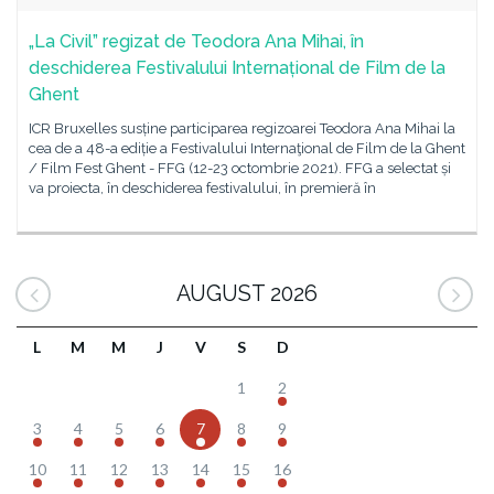
„La Civil” regizat de Teodora Ana Mihai, în
deschiderea Festivalului Internațional de Film de la
Ghent
ICR Bruxelles susține participarea regizoarei Teodora Ana Mihai la
cea de a 48-a ediție a Festivalului Internaţional de Film de la Ghent
/ Film Fest Ghent - FFG (12-23 octombrie 2021). FFG a selectat și
va proiecta, în deschiderea festivalului, în premieră în
AUGUST 2026
L
M
M
J
V
S
D
1
2
3
4
5
6
7
8
9
10
11
12
13
14
15
16