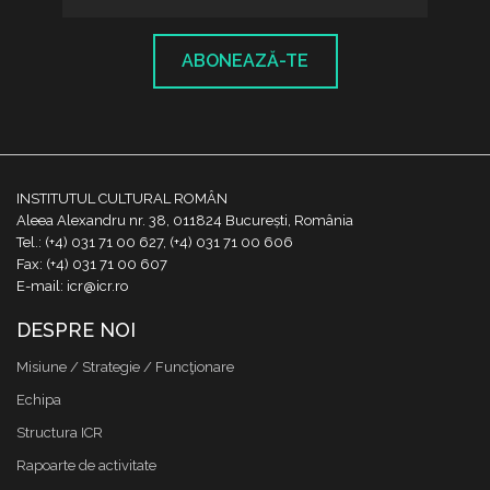
ABONEAZĂ-TE
INSTITUTUL CULTURAL ROMÂN
Aleea Alexandru nr. 38, 011824 București, România
Tel.: (+4) 031 71 00 627, (+4) 031 71 00 606
Fax: (+4) 031 71 00 607
E-mail: icr@icr.ro
DESPRE NOI
Misiune / Strategie / Funcţionare
Echipa
Structura ICR
Rapoarte de activitate