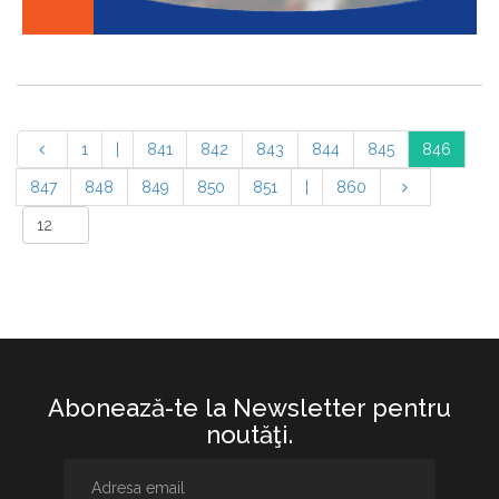
1
|
841
842
843
844
845
846
847
848
849
850
851
|
860
Abonează-te la Newsletter pentru
noutăţi.