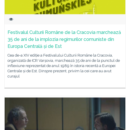
Festivalul Culturii Române de la Cracovia marchează
35 de ani de la implozia regimurilor comuniste din
Europa Centrală și de Est
Cea de-a XIV ediție a Festivalului Culturii Române la Cracovia,
organizată de ICR Varșovia, marchează 35 de ani de la punctul de
inflexiune reprezentat de anul 1989 în istoria recentă a Europei
Centrale și de Est. Dinspre prezent, privim la cei care au avut
curajul