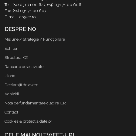
Tel.: (+4) 031 71 00 627, (+4) 031 71 00 606
Fax: (+4) 031 71 00 607
E-mail: icr@icr.ro
DESPRE NOI
Misiune / Strategie / Funcţionare
Echipa
Structura ICR
Rapoarte de activitate
Istoric
Declaraţii de avere
Achizitii
Nota de fundamentare cladire ICR
Contact
Cookies & protectia datelor
CELE MAI NOI TWEET-URI