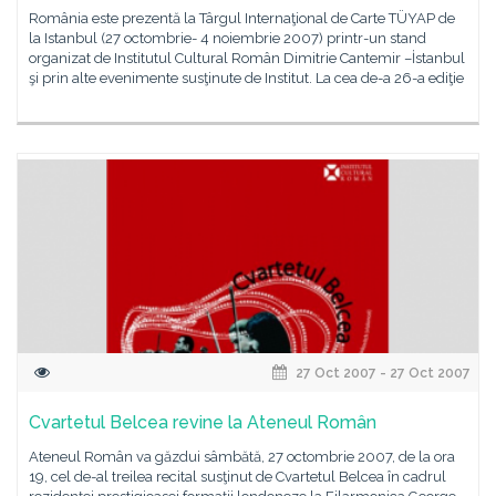
România este prezentă la Târgul Internaţional de Carte TÜYAP de
la Istanbul (27 octombrie- 4 noiembrie 2007) printr-un stand
organizat de Institutul Cultural Român Dimitrie Cantemir –İstanbul
şi prin alte evenimente susţinute de Institut. La cea de-a 26-a ediţie
27 Oct 2007 - 27 Oct 2007
Cvartetul Belcea revine la Ateneul Român
Ateneul Român va găzdui sâmbătă, 27 octombrie 2007, de la ora
19, cel de-al treilea recital susţinut de Cvartetul Belcea în cadrul