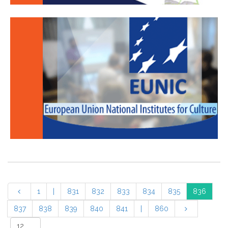
1
|
831
832
833
834
835
836
837
838
839
840
841
|
860