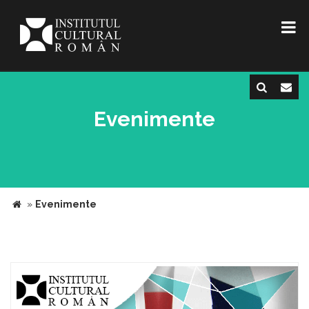
Evenimente
»
Evenimente