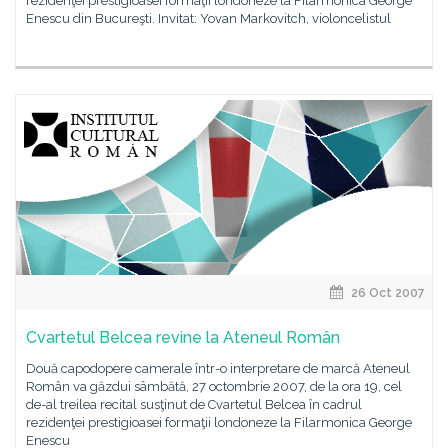
rezidenţei prestigioasei formaţii londoneze la Filarmonica George
Enescu din Bucureşti. Invitat: Yovan Markovitch, violoncelistul
26 Oct 2007
Cvartetul Belcea revine la Ateneul Român
Două capodopere camerale într-o interpretare de marcă Ateneul
Român va găzdui sâmbătă, 27 octombrie 2007, de la ora 19, cel
de-al treilea recital susţinut de Cvartetul Belcea în cadrul
rezidenţei prestigioasei formaţii londoneze la Filarmonica George
Enescu