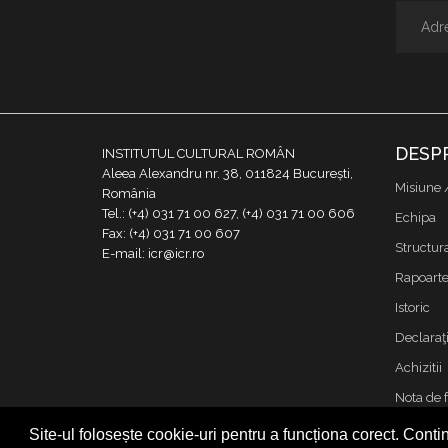
DESP
INSTITUTUL CULTURAL ROMÂN
Aleea Alexandru nr. 38, 011824 București,
Misiune 
România
Tel.: (+4) 031 71 00 627, (+4) 031 71 00 606
Echipa
Fax: (+4) 031 71 00 607
Structur
E-mail: icr@icr.ro
Rapoarte 
Istoric
Declaraţi
Achizitii
Nota de 
Contact
Site-ul folosește cookie-uri pentru a funcționa corect. Contin