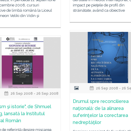
ecembrie 2008, cursuri
impact pe pieţele de profil din
tive de limbă română la Liceul
străinătate, având ca obiective
meon Veliki din Vidin şi
26 Sep 2008 - 26 S
26 Sep 2008 - 26 Sep 2008
Drumul spre reconcilierea
sm şi istorie", de Shmuel
naţională: de la alinarea
 lansată la Institutul
suferinţelor la corectarea
ral Român
nedreptăţilor
 de referinţă despre mişcarea