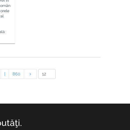
AR în
l Român
 orele
ral
ală:
|
860
utăţi.