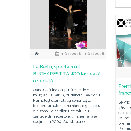
1 Oct 2008 - 1 Oct 2008
La Berlin, spectacolul
BUCHAREST TANGO lansează
o vedetă
Premiu
Oana Cătălina Chiţu trăieşte de mai
franc
mulţi ani la Berlin, purtând cu ea dorul
Humuleştiului natal şi sonorităţile
Le Pri
folclorului autentic românesc şi al celui
(Premiu
din zona Balcanilor. Recitalul cu
este or
cântece din repertoriul Mariei Tănase
Jeune E
susţinut în 2004 (24 februarie)
premii 
Premiul