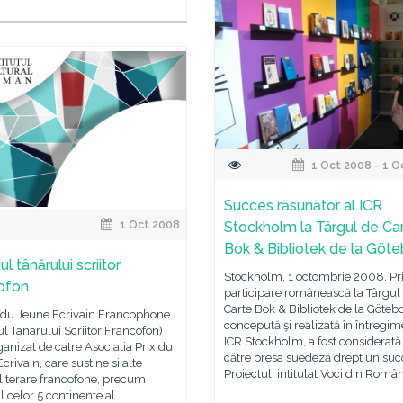
1 Oct 2008 - 1 O
Succes răsunător al ICR
1 Oct 2008
Stockholm la Târgul de Ca
Bok & Bibliotek de la Göt
l tânărului scriitor
Stockholm, 1 octombrie 2008. P
ofon
participare românească la Târgul
Carte Bok & Bibliotek de la Göteb
x du Jeune Ecrivain Francophone
concepută şi realizată în întregim
l Tanarului Scriitor Francofon)
ICR Stockholm, a fost considerată
ganizat de catre Asociatia Prix du
către presa suedeză drept un suc
crivain, care sustine si alte
Proiectul, intitulat Voci din Român
literare francofone, precum
 celor 5 continente al