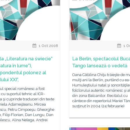
1 Oct 2008
1 O
ta „Literatura na świecie”
La Berlin, spectacolul Buc
ratura în lume”),
Tango lansează o vedetă
pondentul polonez al
Oana Cătălina Chiţu trăieşte de m
ului XXI”,
mulţi ani la Berlin, purtând cu ea
Humuleştiului natal şi sonorităţile
l special românesc a fost
folclorului autentic românesc şi al
t cu suportul tehnic al ICR-
din zona Balcanilor. Recitalul cu
a şi cuprinde traduceri din texte
cântece din repertoriul Mariei Tă
riela Adameşteanu, Mircea
susţinut în 2004 (24 februarie)
escu, Petru Cimpoeşu, Gheorghe
, Filip Florian, Dan Lungu, Dan
ilescu, Alina Nelega, Andrei