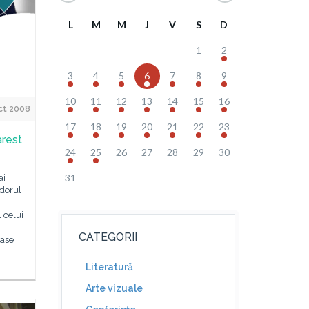
L
M
M
J
V
S
D
1
2
3
4
5
6
7
8
9
10
11
12
13
14
15
16
ct 2008
17
18
19
20
21
22
23
arest
24
25
26
27
28
29
30
31
ai
 dorul
 celui
CATEGORII
nase
Literatură
Arte vizuale