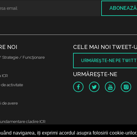
ABONEAZĂ
RE NOI
CELE MAI NOI TWEET-U
/ Strategie / Funcţionare
URMĂREŞTE-NE PE TWITT
URMĂREŞTE-NE
a ICR
de activitate
i de avere
fundamentare cladire ICR
uând navigarea, iți exprimi acordul asupra folosirii cookie-urilor