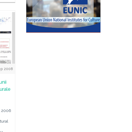
ep 2008
unii
turale
ul 2006
tural
cu