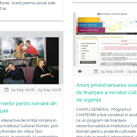
oniei. Acest premiu anual este
t sa
29 Sep 2008 - 29 S
Anunţ privind lansarea sesi
29 Sep 2008 - 29 Sep 2008
de finanţare a nevoilor cul
de urgenţă
mente pentru românii din
CADRU GENERAL Programul
ţării
CANTEMIR a fost constituit în an
 interactive de limbă română în
ca un program de finanţare
a Institutul Cultural Român, prin
nerambursabilă al Institutului Cul
a Români din Afara Ţării,
Român pentru proiecte culturale
ează, în perioada 22 septembrie
derulate în mediul internaţional, 