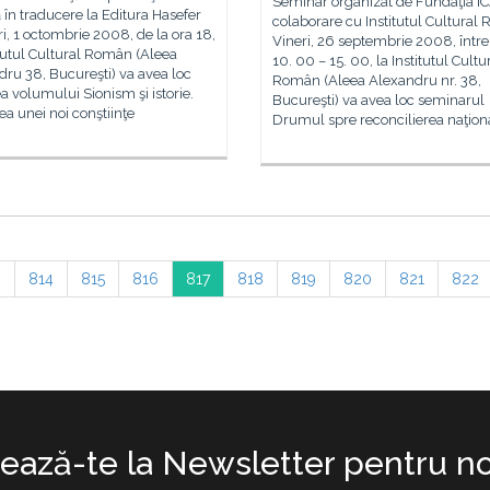
Seminar organizat de Fundaţia IC
ă în traducere la Editura Hasefer
colaborare cu Institutul Cultura
i, 1 octombrie 2008, de la ora 18,
Vineri, 26 septembrie 2008, între
itutul Cultural Român (Aleea
10. 00 – 15. 00, la Institutul Cultu
ru 38, Bucureşti) va avea loc
Român (Aleea Alexandru nr. 38,
a volumului Sionism şi istorie.
Bucureşti) va avea loc seminarul
ea unei noi conştiinţe
Drumul spre reconcilierea naţion
3
814
815
816
817
818
819
820
821
822
ază-te la Newsletter pentru no