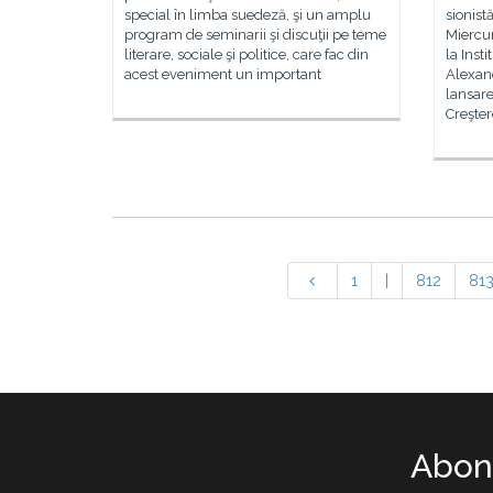
special în limba suedeză, şi un amplu
sionist
program de seminarii şi discuţii pe teme
Miercur
literare, sociale şi politice, care fac din
la Inst
acest eveniment un important
Alexand
lansare
Creşter
1
|
812
81
Abone