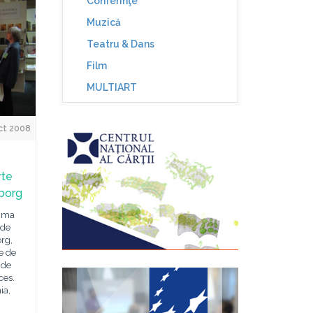
Conferinţe
Muzică
Teatru & Dans
Film
MULTIART
ct 2008
rte
eborg
rima
 de
org,
e de
 de
ces.
ia,