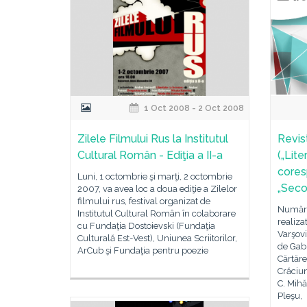
1 Oct 2008 - 2 Oct 2008
Zilele Filmului Rus la Institutul
Revis
Cultural Român - Ediţia a II-a
(„Lite
cores
Luni, 1 octombrie şi marţi, 2 octombrie
„Secol
2007, va avea loc a doua ediţie a Zilelor
filmului rus, festival organizat de
Număru
Institutul Cultural Român în colaborare
realiza
cu Fundaţia Dostoievski (Fundaţia
Varşovi
Culturală Est-Vest), Uniunea Scriitorilor,
de Gab
ArCub şi Fundaţia pentru poezie
Cărtăr
Crăciun
C. Mihă
Pleşu,