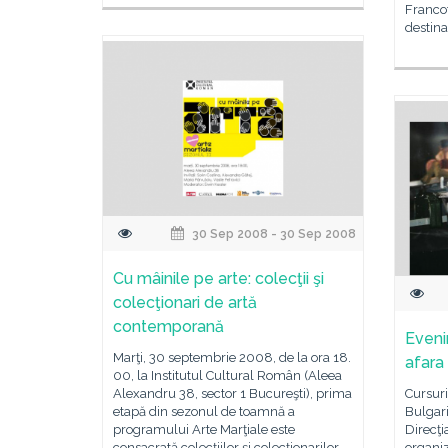
Francof
destina
30 Sep 2008 - 30 Sep 2008
Cu mâinile pe arte: colecţii şi
colecţionari de artă
contemporană
Eveni
Marţi, 30 septembrie 2008, de la ora 18.
afara 
00, la Institutul Cultural Român (Aleea
Alexandru 38, sector 1 Bucureşti), prima
Cursuri
etapă din sezonul de toamnă a
Bulgari
programului Arte Marţiale este
Direcţi
consacrată colecţiilor şi colecţionarilor
organiz