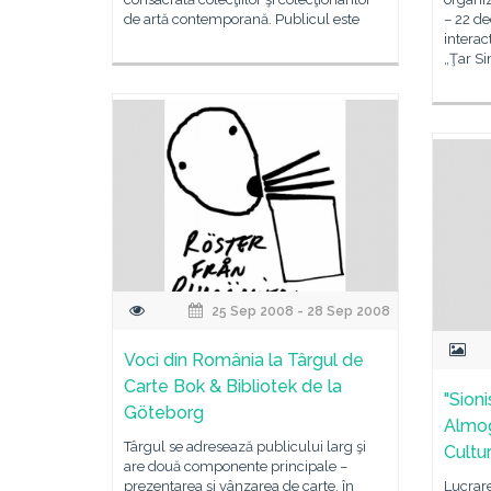
de artă contemporană. Publicul este
– 22 d
interac
„Ţar Si
25 Sep 2008 - 28 Sep 2008
Voci din România la Târgul de
Carte Bok & Bibliotek de la
"Sioni
Göteborg
Almog,
Târgul se adresează publicului larg şi
Cultu
are două componente principale –
prezentarea şi vânzarea de carte, în
Lucrare