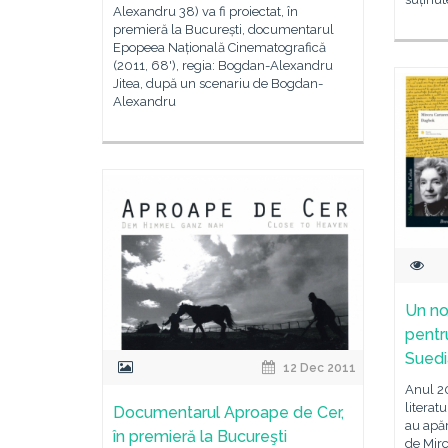
Alexandru 38) va fi proiectat, în
premieră la București, documentarul
Epopeea Națională Cinematografică
(2011, 68'), regia: Bogdan-Alexandru
Jitea, după un scenariu de Bogdan-
Alexandru
Un no
pentru
Suedi
12 Dec 2011
Anul 20
literat
Documentarul Aproape de Cer,
au apă
în premieră la Bucureşti
de Mirc