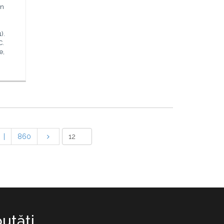
ân
).
C.
e,
|
860
utăţi.