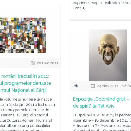
cuprinde imagini realizate de And
Conțiu,
20 Dec 2011
 români traduși în 2011:
ţul programelor derulate
24 Nov 2011 - 18 D
trul Naţional al Cărţii
Expoziția „Colorând griul –
de volume şi numere tematice
te în 21 de ţări, 2011 a fost un an
de spirit” la Tel Aviv
entru programele derulate de
 Naţional al Cărţii din cadrul
Cu sprijinul ICR Tel Aviv, în perio
utului Cultural Român. Numărul
noiembrie – 18 decembrie 2011, l
or, albumelor şi publicațiilor
Artiștilor din Tel Aviv are loc expoz
te începând cu 2006 prin
„Colorând griul – Stare de spirit. Vo