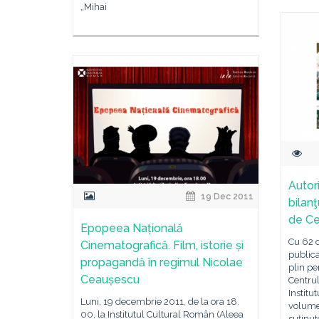
„Mihai
Autori
19 Dec 2011
bilan
de Cen
Epopeea Națională
Cu 62 
Cinematografică. Film, istorie și
publica
propagandă în regimul Nicolae
plin p
Ceaușescu
Centrul
Instit
Luni, 19 decembrie 2011, de la ora 18.
volumel
00, la Institutul Cultural Român (Aleea
suținu