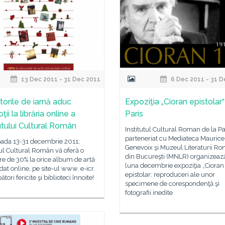
13 Dec 2011 - 31 Dec 2011
6 Dec 2011 - 31 D
torile de iarnă aduc
Expoziţia „Cioran epistolar“
ii la librăria online a
Paris
tutului Cultural Român
Institutul Cultural Roman de la Pa
parteneriat cu Mediateca Maurice
oada 13-31 decembrie 2011,
Genevoix şi Muzeul Literaturii R
tul Cultural Român vă oferă o
din Bucureşti (MNLR) organizează
e de 30% la orice album de artă
luna decembrie expoziţia „Cioran
t online, pe site-ul www. e-icr.
epistolar: reproduceri ale unor
ători fericite şi biblioteci înnoite!
specimene de corespondenţă şi
fotografii inedite