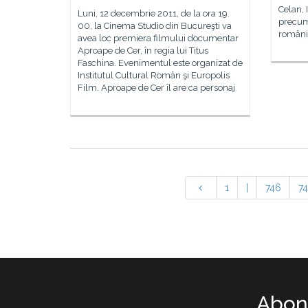
Celan, 
Luni, 12 decembrie 2011, de la ora 19.
precum 
00, la Cinema Studio din Bucureşti va
români
avea loc premiera filmului documentar
Aproape de Cer, în regia lui Titus
Faschina. Evenimentul este organizat de
Institutul Cultural Român şi Europolis
Film. Aproape de Cer îl are ca personaj
1
|
746
74
Abone