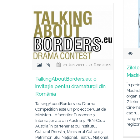
21 Jun 2011 - 21 Dec 2011
Zilel
Madrid
TalkingAboutBorders.eu: o
În per
invitație pentru dramaturgii din
Madrid
România
organiz
Zilelor
TalkingAboutBorders. eu Drama
Cinema
Competition este un proiect derulat de
cadrul 
Ministerul Afacerilor Europene și
lungmet
Internaționale din Austria și PEN-Club
regizor
Austria în parteneriat cu Institutul
Cultural Român, Ministerul Culturii şi
Patrimoniului Naţional, Teatrul Naţional