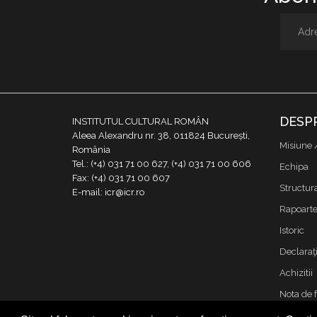
DESP
INSTITUTUL CULTURAL ROMÂN
Aleea Alexandru nr. 38, 011824 București,
Misiune 
România
Tel.: (+4) 031 71 00 627, (+4) 031 71 00 606
Echipa
Fax: (+4) 031 71 00 607
Structur
E-mail: icr@icr.ro
Rapoarte 
Istoric
Declaraţi
Achizitii
Nota de 
Contact