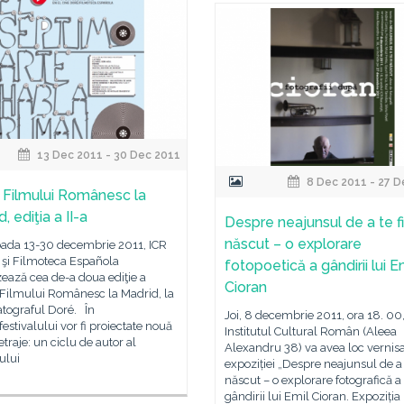
13 Dec 2011 - 30 Dec 2011
8 Dec 2011 - 27 D
e Filmului Românesc la
, ediţia a II-a
Despre neajunsul de a te fi
născut – o explorare
ioada 13-30 decembrie 2011, ICR
 şi Filmoteca Española
fotopoetică a gândirii lui E
ează cea de-a doua ediţie a
Cioran
 Filmului Românesc la Madrid, la
tograful Doré. În
Joi, 8 decembrie 2011, ora 18. 00,
festivalului vor fi proiectate nouă
Institutul Cultural Român (Aleea
raje: un ciclu de autor al
Alexandru 38) va avea loc vernisa
ului
expoziției „Despre neajunsul de a t
născut – o explorare fotografică a
gândirii lui Emil Cioran. Expoziția