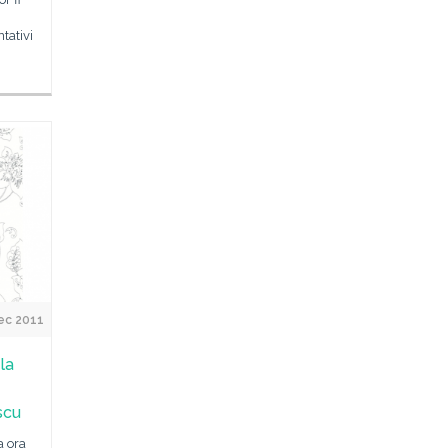
ntativi
ec 2011
la
scu
a ora