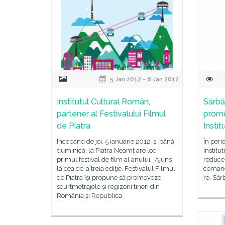
5 Jan 2012 - 8 Jan 2012
Institutul Cultural Român,
Sărbă
partener al Festivalului Filmul
promoţ
de Piatra
Insti
Începand de joi, 5 ianuarie 2012, și până
În peri
duminică, la Piatra Neamț are loc
Institu
primul festival de film al anului. Ajuns
reducer
la cea de-a treia ediţie, Festivalul Filmul
comanda
de Piatra își propune să promoveze
ro. Sărb
scurtmetrajele și regizorii tineri din
România și Republica