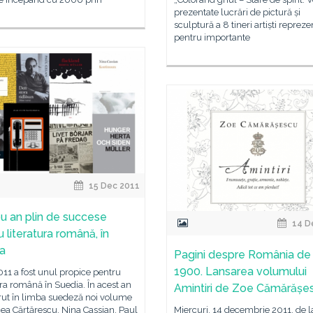
prezentate lucrări de pictură și
sculptură a 8 tineri artiști repreze
pentru importante
15 Dec 2011
u an plin de succese
14 D
 literatura română, în
a
Pagini despre România de 
1900. Lansarea volumului
11 a fost unul propice pentru
ura română în Suedia. În acest an
Amintiri de Zoe Cămărășe
rut în limba suedeză noi volume
ea Cărtărescu, Nina Cassian, Paul
Miercuri, 14 decembrie 2011, de l