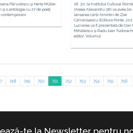
Ioana Pârvulescu şi Herta Müller,
18. 30, la Institutul Cultural Rom
şi o antologie cu 27 de poeţi
(Aleea Alexandru 38) va avea loc
 contemporani.
lansarea cărții Amintiri de Zoe
Cămărășescu (Editura Ponte, 2011
Lucrarea va fi prezentată de Dan 
Mihăilescu și Radu Ioan Tudorach
editor. Volumul
7
748
749
750
751
752
753
754
755
756
ază-te la Newsletter pentru no