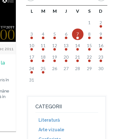
L
M
M
J
V
S
D
1
2
3
4
5
6
7
8
9
10
11
12
13
14
15
16
ec 2011
17
18
19
20
21
22
23
 la
24
25
26
27
28
29
30
31
ris în
omâne
 în
CATEGORII
Literatură
Arte vizuale