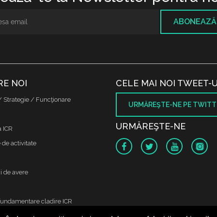
ABONEAZĂ
RE NOI
CELE MAI NOI TWEET-U
/ Strategie / Funcţionare
URMĂREŞTE-NE PE TWITT
URMĂREŞTE-NE
a ICR
de activitate
i de avere
fundamentare cladire ICR