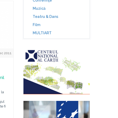
Conferinţe
Muzică
Teatru & Dans
Film
MULTIART
ec 2011
mil
 la
jul
e fi