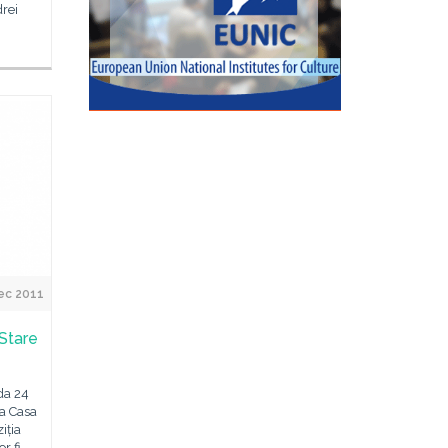
rei
ec 2011
 Stare
ada 24
a Casa
iția
r fi