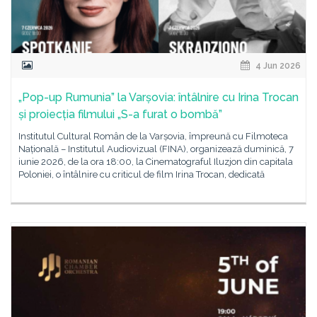
4 Jun 2026
„Pop-up Rumunia” la Varșovia: întâlnire cu Irina Trocan
și proiecția filmului „S-a furat o bombă”
Institutul Cultural Român de la Varșovia, împreună cu Filmoteca
Națională – Institutul Audiovizual (FINA), organizează duminică, 7
iunie 2026, de la ora 18:00, la Cinematograful Iluzjon din capitala
Poloniei, o întâlnire cu criticul de film Irina Trocan, dedicată