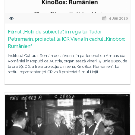
4 Jun 2026
Filmul „Hoții de subiecte“, în regia lui Tudor
Petremarin, proiectat la ICR Viena în cadrul „Kinobox:
Rumänien“
Institutul Cultural Român de la Viena, în parteneriat cu Ambasada
României în Republica Austria, organizează vineri, 5 iunie 2026, de
la ora 19. 00, a treia proiecție din seria„KinoBox: Rumänien“. La
sediul reprezentanței ICR va fi proiectat filmul Hoții