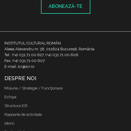
ABONEAZĂ-TE
INSTITUTUL CULTURAL ROMÂN
Aleea Alexandru nr. 38, 011824 București, România
Tel.: (+4) 031 71 00 627, (+4) 031 71 00 606
Fax: (+4) 031 71 00 607
E-mail: icr@icr.ro
DESPRE NOI
Misiune / Strategie / Funcţionare
Echipa
Structura ICR
Rapoarte de activitate
Istoric