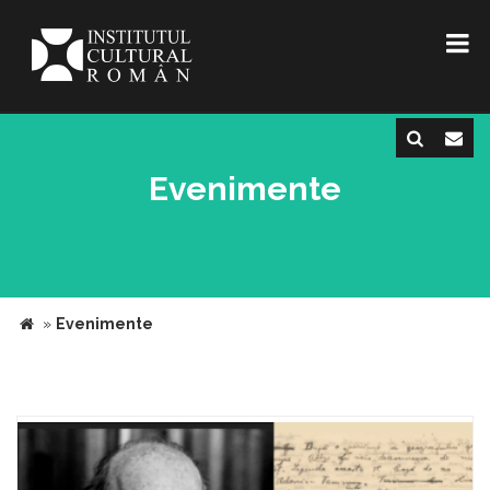
Evenimente
»
Evenimente