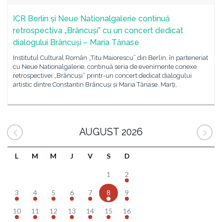
ICR Berlin și Neue Nationalgalerie continuă
retrospectiva „Brâncuși” cu un concert dedicat
dialogului Brâncuși – Maria Tănase
Institutul Cultural Român „Titu Maiorescu” din Berlin, în parteneriat
cu Neue Nationalgalerie, continuă seria de evenimente conexe
retrospectivei „Brâncuși” printr-un concert dedicat dialogului
artistic dintre Constantin Brâncuși și Maria Tănase. Marți,
AUGUST 2026
L
M
M
J
V
S
D
1
2
3
4
5
6
7
8
9
10
11
12
13
14
15
16