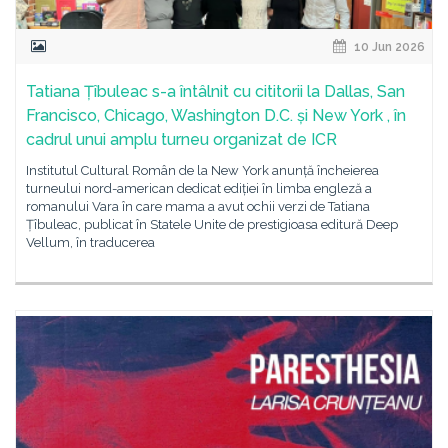
10 Jun 2026
Tatiana Țîbuleac s-a întâlnit cu cititorii la Dallas, San
Francisco, Chicago, Washington D.C. și New York , în
cadrul unui amplu turneu organizat de ICR
Institutul Cultural Român de la New York anunță încheierea
turneului nord-american dedicat ediției în limba engleză a
romanului Vara în care mama a avut ochii verzi de Tatiana
Țîbuleac, publicat în Statele Unite de prestigioasa editură Deep
Vellum, în traducerea