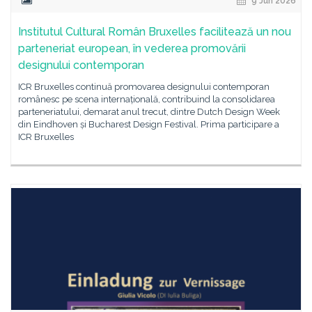
9 Jun 2026
Institutul Cultural Român Bruxelles facilitează un nou
parteneriat european, în vederea promovării
designului contemporan
ICR Bruxelles continuă promovarea designului contemporan
românesc pe scena internațională, contribuind la consolidarea
parteneriatului, demarat anul trecut, dintre Dutch Design Week
din Eindhoven și Bucharest Design Festival. Prima participare a
ICR Bruxelles