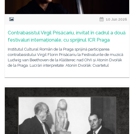
10 Jun 2026
Contrabasistul Virgil Prisăcariu, invitat în cadrul a două
festivaluri internaționale, cu sprijinul ICR Praga
Institutul Cultural Român de la Praga sprijină participarea
contrabasistului Virgil Florin Prisăcariu la Festivalurile de muzică
Ludwig van Beethoven de la Klášterec nad Ohři și Atonín Dvořák
de la Praga. Lucrări interpretate: Atonín Dvořák: Cvartetul