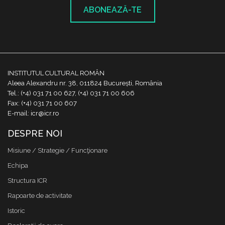
ABONEAZĂ-TE
INSTITUTUL CULTURAL ROMÂN
Aleea Alexandru nr. 38, 011824 București, România
Tel.: (+4) 031 71 00 627, (+4) 031 71 00 606
Fax: (+4) 031 71 00 607
E-mail: icr@icr.ro
DESPRE NOI
Misiune / Strategie / Funcţionare
Echipa
Structura ICR
Rapoarte de activitate
Istoric