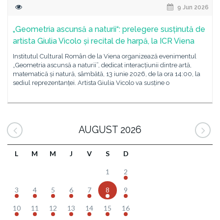
9 Jun 2026
„Geometria ascunsă a naturii“: prelegere susținută de
artista Giulia Vicolo și recital de harpă, la ICR Viena
Institutul Cultural Român de la Viena organizează evenimentul
„Geometria ascunsă a naturii”, dedicat interacțiunii dintre artă,
matematică și natură, sâmbătă, 13 iunie 2026, de la ora 14:00, la
sediul reprezentanței. Artista Giulia Vicolo va susține o
AUGUST 2026
L
M
M
J
V
S
D
1
2
3
4
5
6
7
8
9
10
11
12
13
14
15
16