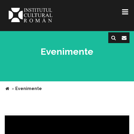
Evenimente
»
Evenimente