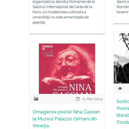
organizată la standul României de la
stand o
Salonul Internaţional de Carte de la
Român, 
Paris, că moştenirea culturală a
l’aveni
umanităţii nu este ameninţată de
apariţia
21 Mar 2014
Scriit
Premi
Omagierea poetei Nina Cassian
liter
la Muzeul Palazzo Grimani din
Fond
Veneţia