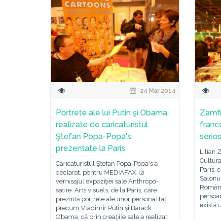
24 Mar 2014
Portrete ale lui Putin şi Obama,
Zamfir
realizate de caricaturistul
franc
Ştefan Popa-Popa's,
serios
prezentate la Paris
Lilian 
Cultura
Caricaturistul Ştefan Popa-Popa's a
Paris, 
declarat, pentru MEDIAFAX, la
Salonul
vernisajul expoziţiei sale Anthropo-
România
satire. Arts visuels, de la Paris, care
persoan
prezintă portrete ale unor personalităţi
există 
precum Vladimir Putin şi Barack
Obama, că prin creaţiile sale a realizat