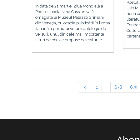
Poetul 
În data de 21 martie, Ziua Mondială a
Luis Mi
Poeziei, poeta Nina Cassian va fi
noua ed
omagiată la Muzeul Palazzo Grimani
literat
din Veneţia, cu ocazia publicării în limba
Fondane
italiană a primului volum antologic de
Cultura
versuri, unul din cele mai importante
partene
titluri de poezie propuse de editurile
1
|
678
679
Abone