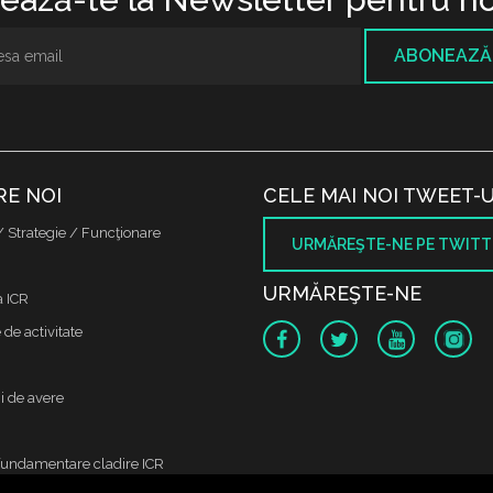
ABONEAZĂ
RE NOI
CELE MAI NOI TWEET-U
/ Strategie / Funcţionare
URMĂREŞTE-NE PE TWITT
URMĂREŞTE-NE
a ICR
de activitate
i de avere
fundamentare cladire ICR