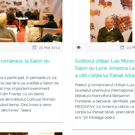
25 Mar 2014
24 M
ț românesc la Salon du
Scriitorul chilian Luis Mizon,
Salon du Livre: America Lat
a citit cărţile lui Panait Istra
 a participat, în perioada 21-24
 la cea de a 34-a ediție a Salon du
Poetul şi romancierul chilian Luis
cel mai important eveniment
laureatul premiului internaţional
al din Franța, cu un stand
literatură francofonă Benjamin
at de Institutul Cultural Român
Fondane, a declarat, sâmbătă, pe
având tema „Des livres a venir,
MEDIAFAX, că America Latină i-a c
r des livres”. Seara
cărţile lui Panait Istrati, precizând
anii '30 întreaga operă