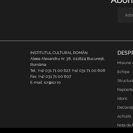
DESP
INSTITUTUL CULTURAL ROMÂN
Aleea Alexandru nr. 38, 011824 București,
Misiune 
România
Tel.: (+4) 031 71 00 627, (+4) 031 71 00 606
Echipa
Fax: (+4) 031 71 00 607
Structur
E-mail: icr@icr.ro
Rapoarte 
Istoric
Declaraţi
Achizitii
Nota de 