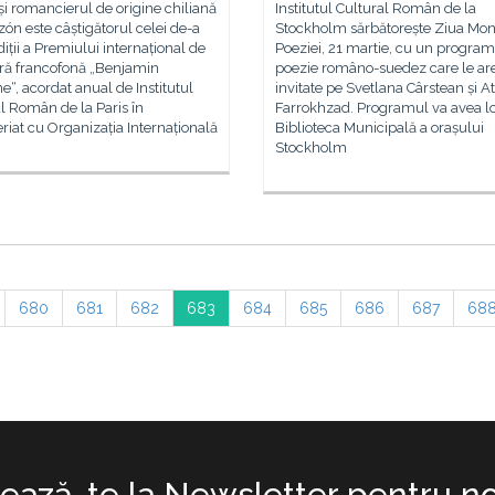
și romancierul de origine chiliană
Institutul Cultural Român de la
zón este câștigătorul celei de-a
Stockholm sărbătorește Ziua Mon
iții a Premiului internațional de
Poeziei, 21 martie, cu un program
ură francofonă „Benjamin
poezie româno-suedez care le ar
“, acordat anual de Institutul
invitate pe Svetlana Cârstean și 
l Român de la Paris în
Farrokhzad. Programul va avea lo
riat cu Organizația Internațională
Biblioteca Municipală a orașului
Stockholm
680
681
682
683
684
685
686
687
68
ază-te la Newsletter pentru no