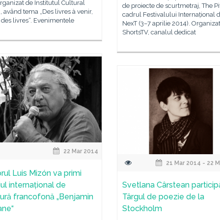
rganizat de Institutul Cultural
de proiecte de scurtmetraj, The Pi
având tema „Des livres à venir,
cadrul Festivalului Internațional 
r des livres“. Evenimentele
NexT (3–7 aprilie 2014). Organiza
ShortsTV, canalul dedicat
22 Mar 2014
21 Mar 2014 - 22 
orul Luis Mizón va primi
ul internațional de
Svetlana Cârstean particip
atură francofonă „Benjamin
Târgul de poezie de la
ane“
Stockholm