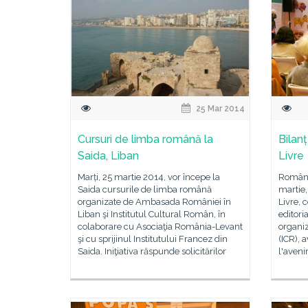
25 Mar 2014
Cursuri de limba română la
Bilan
Saida, Liban
Livre
Marți, 25 martie 2014, vor începe la
România
Saida cursurile de limba română
martie,
organizate de Ambasada României în
Livre, 
Liban şi Institutul Cultural Român, în
editori
colaborare cu Asociaţia România-Levant
organiz
şi cu sprijinul Institutului Francez din
(ICR), 
Saida. Iniţiativa răspunde solicitărilor
l'aveni