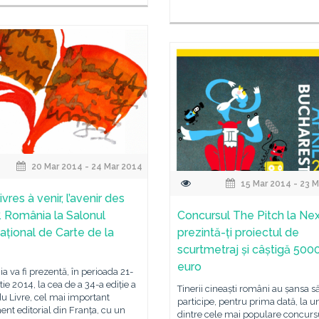
20 Mar 2014 - 24 Mar 2014
15 Mar 2014 - 23 
ivres à venir, l’avenir des
“. România la Salonul
Concursul The Pitch la Nex
național de Carte de la
prezintă-ți proiectul de
scurtmetraj și câștigă 500
euro
 va fi prezentă, în perioada 21-
ie 2014, la cea de a 34-a ediție a
Tinerii cineaști români au șansa s
u Livre, cel mai important
participe, pentru prima dată, la u
nt editorial din Franța, cu un
dintre cele mai populare concursu