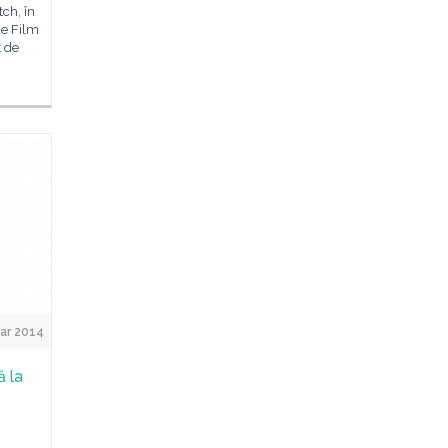
tch, în
de Film
t de
Mar 2014
ă la