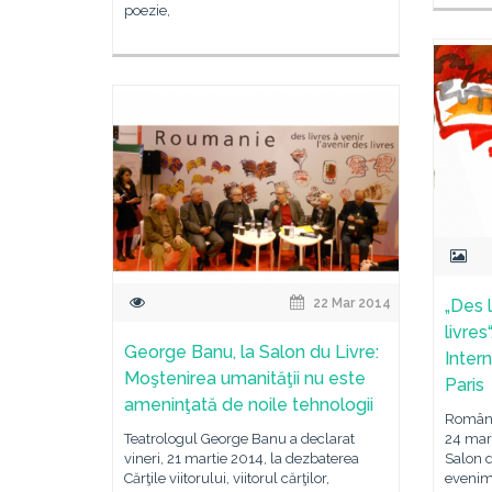
poezie,
22 Mar 2014
„Des l
livres
George Banu, la Salon du Livre:
Inter
Moştenirea umanităţii nu este
Paris
ameninţată de noile tehnologii
România
Teatrologul George Banu a declarat
24 mart
vineri, 21 martie 2014, la dezbaterea
Salon d
Cărţile viitorului, viitorul cărţilor,
evenime