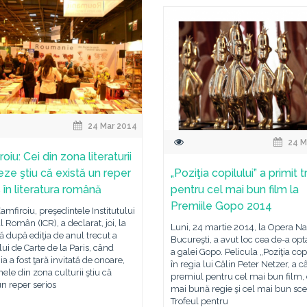
24 Mar 2014
24 M
oiu: Cei din zona literaturii
eze ştiu că există un reper
„Poziţia copilului” a primit 
 în literatura română
pentru cel mai bun film la
Premiile Gopo 2014
Zamfiroiu, preşedintele Institutului
l Român (ICR), a declarat, joi, la
Luni, 24 martie 2014, la Opera Na
că după ediţia de anul trecut a
Bucureşti, a avut loc cea de-a opta
ui de Carte de la Paris, când
a galei Gopo. Pelicula „Poziţia copi
 a fost ţară invitată de onoare,
în regia lui Călin Peter Netzer, a c
ele din zona culturii ştiu că
premiul pentru cel mai bun film,
un reper serios
mai bună regie şi cel mai bun sce
Trofeul pentru