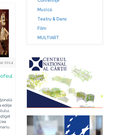
Conferinţe
Muzică
Teatru & Dans
Film
MULTIART
ar 2014
trofeul
ţională
 ediţie
lului,
âştigat
 cea
nariu.