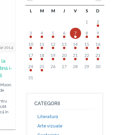
L
M
M
J
V
S
D
1
2
3
4
5
6
7
8
9
10
11
12
13
14
15
16
ar 2014
17
18
19
20
21
22
23
 la
24
25
26
27
28
29
30
ină i-
ti
31
 Mizon,
 de
ntru
CATEGORII
itit
 că în
Literatură
Arte vizuale