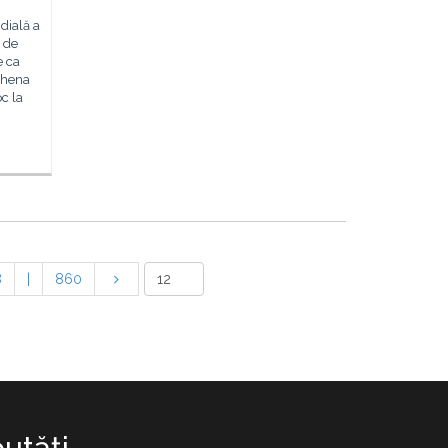
dială a
 de
e ca
Athena
c la
8
|
860
utăţi.