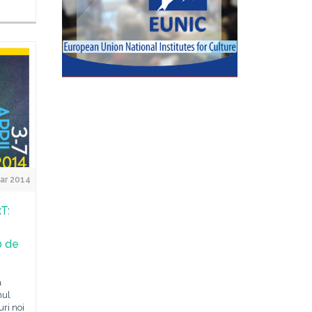
Mar 2014
T:
0 de
ă
nul
ri noi