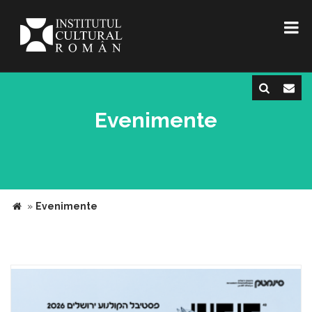
Evenimente
»
Evenimente