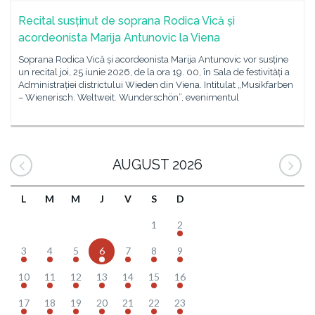
Recital susținut de soprana Rodica Vică și
acordeonista Marija Antunovic la Viena
Soprana Rodica Vică și acordeonista Marija Antunovic vor susține
un recital joi, 25 iunie 2026, de la ora 19. 00, în Sala de festivități a
Administrației districtului Wieden din Viena. Intitulat „Musikfarben
– Wienerisch. Weltweit. Wunderschön”, evenimentul
AUGUST 2026
L
M
M
J
V
S
D
1
2
3
4
5
6
7
8
9
10
11
12
13
14
15
16
17
18
19
20
21
22
23