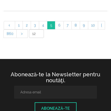
1
2
3
4
5
6
7
8
9
10
|
860
Abonează-te la Newsletter pentru
noutăţi.
ABONEAZĂ-TE