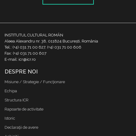
INSTITUTUL CULTURAL ROMÂN
Aleea Alexandru nr. 38, 011824 București, România
Tel.: (+4) 031 71 00 627, (+4) 031 71 00 606
Fax: (+4) 031 71 00 607
E-mail: icr@icr.ro
DESPRE NOI
Misiune / Strategie / Funcţionare
Echipa
Structura ICR
Rapoarte de activitate
Istoric
Declaraţii de avere