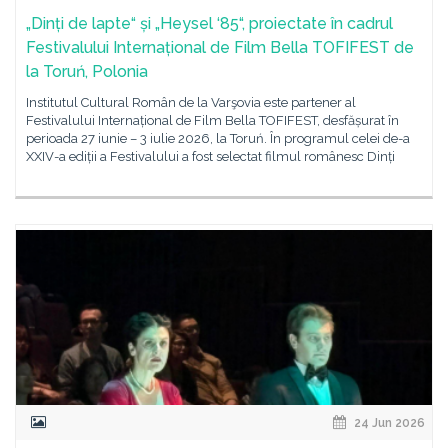
„Dinți de lapte“ și „Heysel ‘85“, proiectate în cadrul
Festivalului Internațional de Film Bella TOFIFEST de
la Toruń, Polonia
Institutul Cultural Român de la Varşovia este partener al
Festivalului Internațional de Film Bella TOFIFEST, desfășurat în
perioada 27 iunie – 3 iulie 2026, la Toruń. În programul celei de-a
XXIV-a ediții a Festivalului a fost selectat filmul românesc Dinți
24 Jun 2026