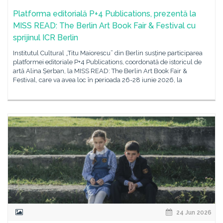
Platforma editorială P+4 Publications, prezentă la
MISS READ: The Berlin Art Book Fair & Festival cu
sprijinul ICR Berlin
Institutul Cultural „Titu Maiorescu” din Berlin susține participarea
platformei editoriale P+4 Publications, coordonată de istoricul de
artă Alina Șerban, la MISS READ: The Berlin Art Book Fair &
Festival, care va avea loc în perioada 26-28 iunie 2026, la
24 Jun 2026