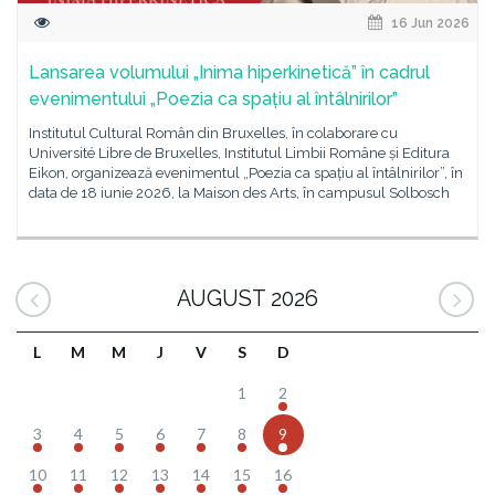
16 Jun 2026
Lansarea volumului „Inima hiperkinetică” în cadrul
evenimentului „Poezia ca spațiu al întâlnirilor”
Institutul Cultural Român din Bruxelles, în colaborare cu
Université Libre de Bruxelles, Institutul Limbii Române și Editura
Eikon, organizează evenimentul „Poezia ca spațiu al întâlnirilor”, în
data de 18 iunie 2026, la Maison des Arts, în campusul Solbosch
AUGUST 2026
L
M
M
J
V
S
D
1
2
3
4
5
6
7
8
9
10
11
12
13
14
15
16