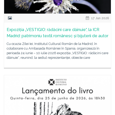
17 Jun 2026
Expoziția „VESTIGIO: rădăcini care dăinuie“, la ICR
Madrid: patrimoniu textil românesc și bijuterii de autor
Cu ocazia Zilei Iei, Institutul Cultural Român de la Madrid, în
colaborare cu Ambasada României în Spania, organizează în
perioada 24 iunie – 10 iulie 2026 expoziția „VESTIGIO: rădăcini care
dăinuie“, reunind, la sediul reprezentanței, obiecte care