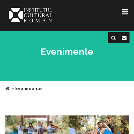
Evenimente
»
Evenimente