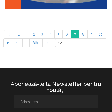
1
|
2
3
4
5
6
7
8
9
10
11
12
|
860
Abonează-te la Newsletter pentru
noutăţi.