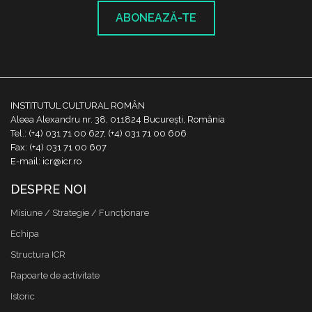
ABONEAZĂ-TE
INSTITUTUL CULTURAL ROMÂN
Aleea Alexandru nr. 38, 011824 București, România
Tel.: (+4) 031 71 00 627, (+4) 031 71 00 606
Fax: (+4) 031 71 00 607
E-mail: icr@icr.ro
DESPRE NOI
Misiune / Strategie / Funcţionare
Echipa
Structura ICR
Rapoarte de activitate
Istoric